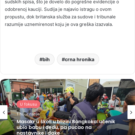
sudskih spisa, što je dovelo do pogrešne evidencije o
odobrenoj kauciji. Sudija je najavio istragu o ovom
propustu, dok britanska služba za sudove i tribunale
razumije uznemirenost koju je ova greška izazvala.
bih
crna hronika
U fokusu
1 hour ranije
Masakr u školi u blizini Bangkoka: učenik
ubio babu i dedu, pa pucao na
nastavnike i đake