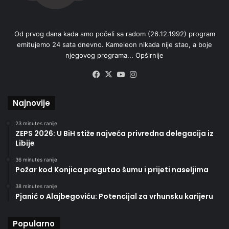
Od prvog dana kada smo počeli sa radom (26.12.1992) program
emitujemo 24 sata dnevno. Kameleon nikada nije stao, a boje
njegovog programa...
Opširnije
Facebook
X
YouTube
Instagram
Najnovije
23 minutes ranije
ZEPS 2026: U BiH stiže najveća privredna delegacija iz
Libije
36 minutes ranije
Požar kod Konjica progutao šumu i prijeti naseljima
38 minutes ranije
Pjanić o Alajbegoviću: Potencijal za vrhunsku karijeru
Popularno