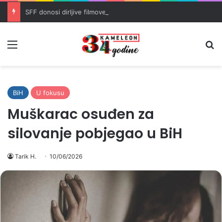
SFF donosi dirljive filmove o ratnim traumama i trijumfu života
Meni
Pr
BiH
U fokusu
Muškarac osuđen za
silovanje pobjegao u BiH
Tarik H.
10/06/2026