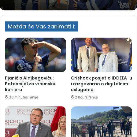
Možda će Vas zanimati i:
Pjanić o Alajbegoviću:
Crishock posjetio IDDEEA-u
Potencijal za vrhunsku
i razgovarao o digitalnim
karijeru
uslugama
38 minutes ranije
2 hours ranije