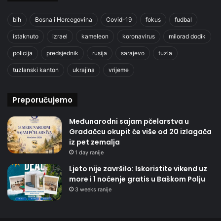
bih
Bosna i Hercegovina
Covid-19
fokus
fudbal
istaknuto
izrael
kameleon
koronavirus
milorad dodik
policija
predsjednik
rusija
sarajevo
tuzla
tuzlanski kanton
ukrajina
vrijeme
Preporučujemo
Međunarodni sajam pčelarstva u
Gradačcu okupit će više od 20 izlagača
iz pet zemalja
1 day ranije
Ljeto nije završilo: Iskoristite vikend uz
more i 1 noćenje gratis u Baškom Polju
3 weeks ranije