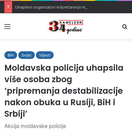
Uhapšeni organizatori krijumčarenja migranata preko BiH i Balkana
Meni
Pr
BiH
Svijet
Vijesti
Moldavska policija uhapsila
više osoba zbog
‘pripremanja destabilizacije
nakon obuka u Rusiji, BiH i
Srbiji’
Akcija moldavske policije