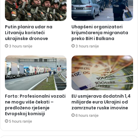
Putin planira udar na
Uhapšeni organizatori
Litvaniju koristeći
krijumčarenja migranata
ukrajinske dronove
preko BiH i Balkana
3 hours ranije
3 hours ranije
Forto: Profesionalni vozači
EU usmjerava dodatnih 1,4
ne mogu više čekati –
milijarde eura Ukrajini od
predloženo rješenje
zamrznute ruske imovine
Evropskoj komisiji
6 hours ranije
5 hours ranije