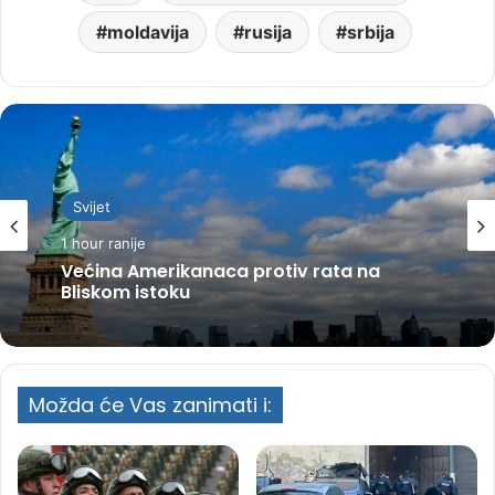
moldavija
rusija
srbija
Svijet
1 hour ranije
Većina Amerikanaca protiv rata na
Bliskom istoku
Možda će Vas zanimati i: