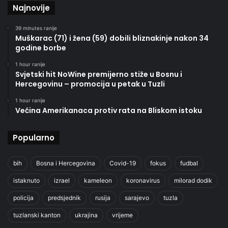
Najnovije
39 minutes ranije
Muškarac (71) i žena (59) dobili bliznakinje nakon 34
godine borbe
1 hour ranije
Svjetski hit NoWine premijerno stiže u Bosnu i
Hercegovinu – promocija u petak u Tuzli
1 hour ranije
Većina Amerikanaca protiv rata na Bliskom istoku
Popularno
bih
Bosna i Hercegovina
Covid-19
fokus
fudbal
istaknuto
izrael
kameleon
koronavirus
milorad dodik
policija
predsjednik
rusija
sarajevo
tuzla
tuzlanski kanton
ukrajina
vrijeme