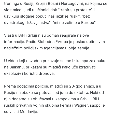
treninga u Rusiji, Srbiji i Bosni i Hercegovini, na kojima se
vide mladi ljudi u učionici dok “treniraju proteste” i
uzvikuju slogane poput “naš jezik je ruski”, “bez
dvostrukog državljanstva”, “mi ne želimo u Europu”.
Vlasti u BiH i Srbiji nisu odmah reagirale na ove
informacije. Radio Slobodna Evropa je poslao upite svim
nadležnim policijskim agencijama u obje zemlje.
U videu koji navodno prikazuje scene iz kampa za obuku
na Balkanu, prikazani su mladići kako uče izrađivati
eksploziv i koristiti dronove.
Prema podacima policije, mladići su 20-godišnjaci, a u
Rusiju na obuke su putovali od juna do oktobra. Neki od
njih dodatno su obučavani u kampovima u Srbiji i BiH
ruskih privatnih vojnih skupina Ferma i Wagner, saopćile
su vlasti Moldavije.