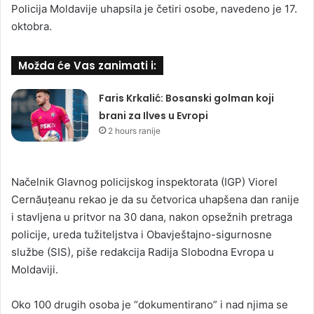
Policija Moldavije uhapsila je četiri osobe, navedeno je 17.
oktobra.
Možda će Vas zanimati i:
Faris Krkalić: Bosanski golman koji
brani za Ilves u Evropi
2 hours ranije
Načelnik Glavnog policijskog inspektorata (IGP) Viorel
Cernăuțeanu rekao je da su četvorica uhapšena dan ranije
i stavljena u pritvor na 30 dana, nakon opsežnih pretraga
policije, ureda tužiteljstva i Obavještajno-sigurnosne
službe (SIS), piše redakcija Radija Slobodna Evropa u
Moldaviji.
Oko 100 drugih osoba je “dokumentirano” i nad njima se