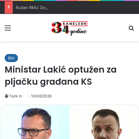
Rudari RMU Zenica drugu noć proveli u jami u znak protesta
Meni
Pr
BiH
Ministar Lakić optužen za
pljačku građana KS
Tarik H.
10/06/2026