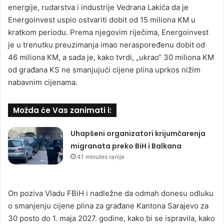
energije, rudarstva i industrije Vedrana Lakića da je
Energoinvest uspio ostvariti dobit od 15 miliona KM u
kratkom periodu. Prema njegovim riječima, Energoinvest
je u trenutku preuzimanja imao neraspoređenu dobit od
46 miliona KM, a sada je, kako tvrdi, „ukrao“ 30 miliona KM
od građana KS ne smanjujući cijene plina uprkos nižim
nabavnim cijenama.
Možda će Vas zanimati i:
Uhapšeni organizatori krijumčarenja
migranata preko BiH i Balkana
41 minutes ranije
On poziva Vladu FBiH i nadležne da odmah donesu odluku
o smanjenju cijene plina za građane Kantona Sarajevo za
30 posto do 1. maja 2027. godine, kako bi se ispravila, kako