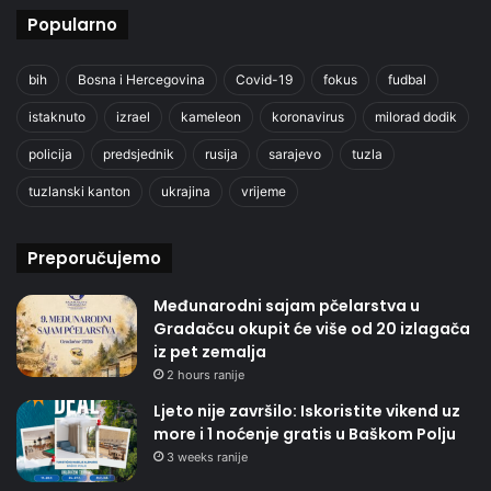
Popularno
bih
Bosna i Hercegovina
Covid-19
fokus
fudbal
istaknuto
izrael
kameleon
koronavirus
milorad dodik
policija
predsjednik
rusija
sarajevo
tuzla
tuzlanski kanton
ukrajina
vrijeme
Preporučujemo
Međunarodni sajam pčelarstva u
Gradačcu okupit će više od 20 izlagača
iz pet zemalja
2 hours ranije
Ljeto nije završilo: Iskoristite vikend uz
more i 1 noćenje gratis u Baškom Polju
3 weeks ranije