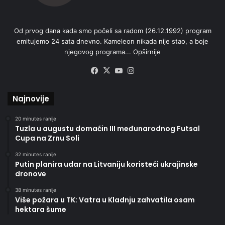
Od prvog dana kada smo počeli sa radom (26.12.1992) program
emitujemo 24 sata dnevno. Kameleon nikada nije stao, a boje
njegovog programa...
Opširnije
Facebook
X
YouTube
Instagram
Najnovije
20 minutes ranije
Tuzla u augustu domaćin III međunarodnog Futsal
Cupa na Zrnu Soli
32 minutes ranije
Putin planira udar na Litvaniju koristeći ukrajinske
dronove
38 minutes ranije
Više požara u TK: Vatra u Kladnju zahvatila osam
hektara šume