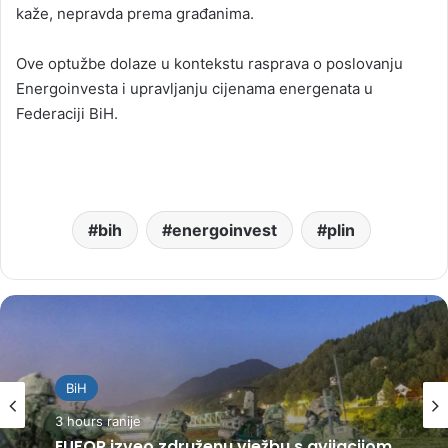
kaže, nepravda prema građanima.
Ove optužbe dolaze u kontekstu rasprava o poslovanju
Energoinvesta i upravljanju cijenama energenata u
Federaciji BiH.
bih
energoinvest
plin
BiH
3 hours ranije
EUFOR izveo združenu vježbu s avijacijom