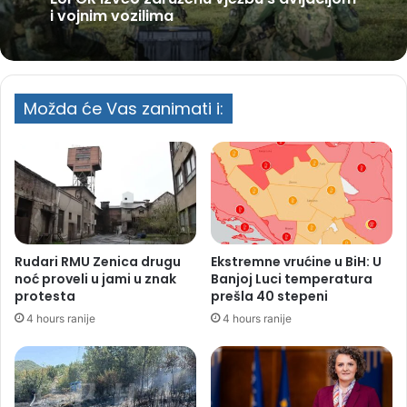
i vojnim vozilima
Možda će Vas zanimati i:
Rudari RMU Zenica drugu
Ekstremne vrućine u BiH: U
noć proveli u jami u znak
Banjoj Luci temperatura
protesta
prešla 40 stepeni
4 hours ranije
4 hours ranije