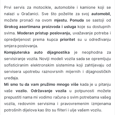
Prvi servis za motocikle, automobile i kamione koji se
nalazi u Gračanici. Sve što poželite za svoj
automobil,
možete pronaći na ovom
mjestu. Ponuda
se sastoji od
širokog asortimana proizvoda i usluga
koje su dostupnih
svima.
Moderan pristup poslovanju,
uvažavanje potreba i
opredjeljenost prema kupca
prioritet
su u određivanju
smjera poslovanja.
Kompjuterska auto dijagnostika
je neophodna za
servisiranje vozila. Noviji modeli vozila sada se opremljuju
sofisticiranim elektronskim sistemima koji zahtijevaju od
servisera upotrebu raznovrsnih mijernih i dijagnostičkih
uređaja.
Mi smo tu da vam pružimo mnogo više
kada je u pitanju
vaše
vozilo.
Održavanje vozila
u potpunosti možete
prepustiti nama mi vodimo računa o svim potrebama vašeg
vozila, redovnim servisima i pravovremenim izmjenama
potrošnih dijelova kao što su filteri i ulje vašem vozilu.