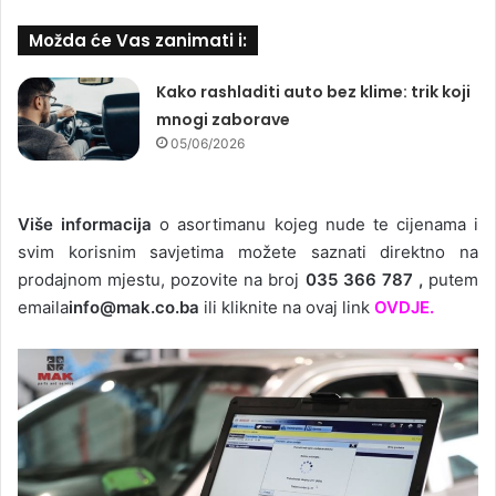
Možda će Vas zanimati i:
Kako rashladiti auto bez klime: trik koji
mnogi zaborave
05/06/2026
Više informacija
o asortimanu kojeg nude te cijenama i
svim korisnim savjetima možete saznati direktno na
prodajnom mjestu, pozovite na broj
035 366 787 ,
putem
emaila
info@mak.co.ba
ili kliknite na ovaj link
OVDJE.