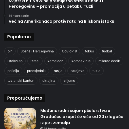
Svjetski hit NoWine premijerno stiže u Bosnu i
Hercegovinu – promocija u petak u Tuzli
14 hours ranije
Većina Amerikanaca protiv rata na Bliskom istoku
Popularno
bih
Bosna i Hercegovina
Covid-19
fokus
fudbal
istaknuto
izrael
kameleon
koronavirus
milorad dodik
policija
predsjednik
rusija
sarajevo
tuzla
tuzlanski kanton
ukrajina
vrijeme
Preporučujemo
Međunarodni sajam pčelarstva u
Gradačcu okupit će više od 20 izlagača
iz pet zemalja
18 hours ranije