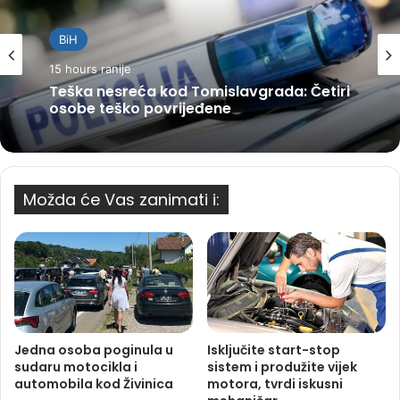
BiH
15 hours ranije
Teška nesreća kod Tomislavgrada: Četiri
osobe teško povrijeđene
Možda će Vas zanimati i:
Jedna osoba poginula u
Isključite start-stop
sudaru motocikla i
sistem i produžite vijek
automobila kod Živinica
motora, tvrdi iskusni