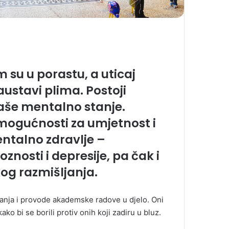
su u porastu, a uticaj
ustavi plima. Postoji
še mentalno stanje.
mogućnosti za umjetnost i
ntalno zdravlje –
znosti i depresije, pa čak i
kog razmišljanja.
ivanja i provode akademske radove u djelo. Oni
ko bi se borili protiv onih koji zadiru u bluz.