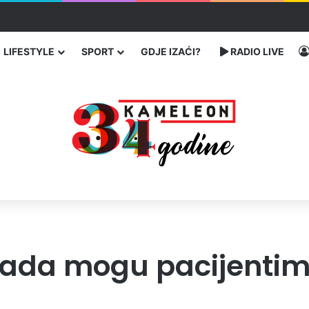
 traže poseban status za Memorijalni centar Srebrenica
LIFESTYLE
SPORT
GDJE IZAĆI?
RADIO LIVE
 sada mogu pacijentim