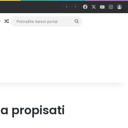
Facebook
X
YouTube
Instag
Pri
Prijava
Random članak
Pretražite
šareni
portal
a propisati