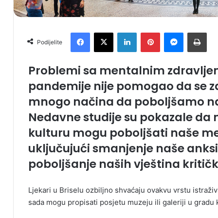
Facebook
X
LinkedIn
Pinterest
Messenger
Print
Podijelite
Problemi sa mentalnim zdravljem 
pandemije nije pomogao da se za
mnogo načina da poboljšamo na
Nedavne studije su pokazale da 
kulturu mogu poboljšati naše me
uključujući smanjenje naše anksio
poboljšanje naših vještina kritič
Ljekari u Briselu ozbiljno shvaćaju ovakvu vrstu istraž
sada mogu propisati posjetu muzeju ili galeriji u gradu ka