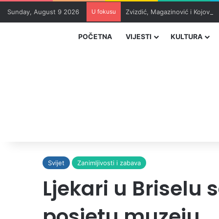
Sunday, August 9 2026
U fokusu
Zvizdić, Magazinović i Kojović
POČETNA
VIJESTI
KULTURA
Svijet
Zanimljivosti i zabava
Ljekari u Briselu
posjetu muzeju