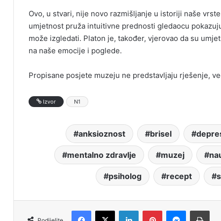
Ovo, u stvari, nije novo razmišljanje u istoriji naše vrs
umjetnost pruža intuitivne prednosti gledaocu pokazuj
može izgledati. Platon je, također, vjerovao da su umje
na naše emocije i poglede.
Propisane posjete muzeju ne predstavljaju rješenje, već
Izvor
N1
anksioznost
brisel
depres
mentalno zdravlje
muzej
na
psiholog
recept
s
Facebook
X
LinkedIn
Pinterest
Messenger
Print
Podijelite