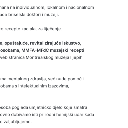
ana na individualnom, lokalnom i nacionalnom
de briselski doktori i muzeji.
e recepte kao alat za liječenje.
, opuštajuće, revitalizirajuće iskustvo,
nim osobama, MMFA-MFdC muzejski recepti
 web stranica Montrealskog muzeja lijepih
ma mentalnog zdravlja, već nude pomoć i
sobama s intelektualnim izazovima,
 osoba pogleda umjetničko djelo koje smatra
vno dobivamo isti prirodni hemijski udar kada
e zaljubljujemo.