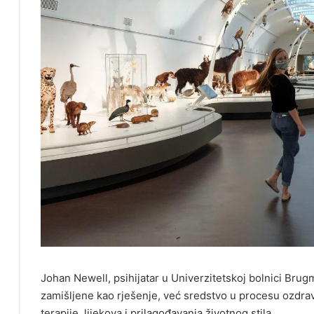
Johan Newell, psihijatar u Univerzitetskoj bolnici Bru
zamišljene kao rješenje, već sredstvo u procesu ozdrav
terapije, lijekova i prilagođavanja životnog stila.