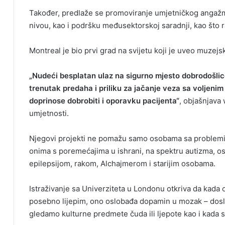
Također, predlaže se promoviranje umjetničkog angažm
nivou, kao i podršku međusektorskoj saradnji, kao što ra
Montreal je bio prvi grad na svijetu koji je uveo muzejsk
„Nudeći besplatan ulaz na sigurno mjesto dobrodošlice
trenutak predaha i priliku za jačanje veza sa volje
doprinose dobrobiti i oporavku pacijenta“
, objašnjava
umjetnosti.
Njegovi projekti ne pomažu samo osobama sa problemi
onima s poremećajima u ishrani, na spektru autizma, o
epilepsijom, rakom, Alchajmerom i starijim osobama.
Istraživanje sa Univerziteta u Londonu otkriva da kada
posebno lijepim, ono oslobađa dopamin u mozak – doslo
gledamo kulturne predmete čuda ili ljepote kao i kada s