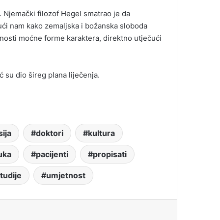
te. Njemački filozof Hegel smatrao je da
ući nam kako zemaljska i božanska sloboda
tnosti moćne forme karaktera, direktno utječući
 su dio šireg plana liječenja.
ija
doktori
kultura
uka
pacijenti
propisati
tudije
umjetnost