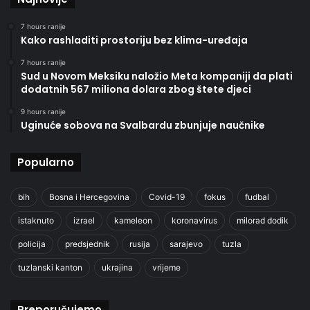
7 hours ranije
Kako rashladiti prostoriju bez klima-uređaja
7 hours ranije
Sud u Novom Meksiku naložio Meta kompaniji da plati
dodatnih 567 miliona dolara zbog štete djeci
9 hours ranije
Uginuće sobova na Svalbardu zbunjuje naučnike
Popularno
bih
Bosna i Hercegovina
Covid-19
fokus
fudbal
istaknuto
izrael
kameleon
koronavirus
milorad dodik
policija
predsjednik
rusija
sarajevo
tuzla
tuzlanski kanton
ukrajina
vrijeme
Preporučujemo