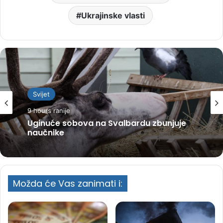
Ukrajinske vlasti
Svijet
9 hours ranije
Uginuće sobova na Svalbardu zbunjuje
naučnike
Možda će Vas zanimati i: