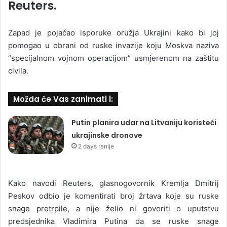
Reuters.
Zapad je pojačao isporuke oružja Ukrajini kako bi joj
pomogao u obrani od ruske invazije koju Moskva naziva
“specijalnom vojnom operacijom” usmjerenom na zaštitu
civila.
Možda će Vas zanimati i:
Putin planira udar na Litvaniju koristeći
ukrajinske dronove
2 days ranije
Kako navodi Reuters, glasnogovornik Kremlja Dmitrij
Peskov odbio je komentirati broj žrtava koje su ruske
snage pretrpile, a nije želio ni govoriti o uputstvu
predsjednika Vladimira Putina da se ruske snage