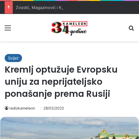
Zvizdić, Magazinović i Kojović traže poseban status za Memorijalni centar Srebrenica
Meni
Pr
Svijet
Kremlj optužuje Evropsku
uniju za neprijateljsko
ponašanje prema Rusiji
radiokameleon
28/02/2022