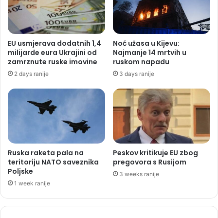
EU usmjerava dodatnih 1,4
Noć užasa u Kijevu:
milijarde eura Ukrajini od
Najmanje 14 mrtvih u
zamrznute ruske imovine
ruskom napadu
2 days ranije
3 days ranije
Ruska raketa pala na
Peskov kritikuje EU zbog
teritoriju NATO saveznika
pregovora s Rusijom
Poljske
3 weeks ranije
1 week ranije