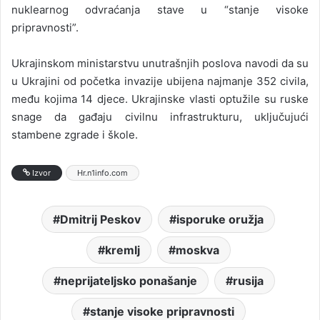
nuklearnog odvraćanja stave u “stanje visoke
pripravnosti”.
Ukrajinskom ministarstvu unutrašnjih poslova navodi da su
u Ukrajini od početka invazije ubijena najmanje 352 civila,
među kojima 14 djece. Ukrajinske vlasti optužile su ruske
snage da gađaju civilnu infrastrukturu, uključujući
stambene zgrade i škole.
Izvor
Hr.n1info.com
Dmitrij Peskov
isporuke oružja
kremlj
moskva
neprijateljsko ponašanje
rusija
stanje visoke pripravnosti