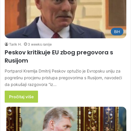
BiH
Tarik H.
3 weeks ranije
Peskov kritikuje EU zbog pregovora s
Rusijom
Portparol Kremlja Dmitrij Peskov optužio je Evropsku uniju za
pogrešnu procjenu pristupa pregovorima s Rusijom, navodeći
da pokušaji razgovora “iz…
Pročitaj više