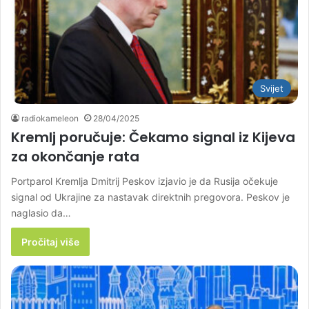
Svijet
radiokameleon
28/04/2025
Kremlj poručuje: Čekamo signal iz Kijeva
za okončanje rata
Portparol Kremlja Dmitrij Peskov izjavio je da Rusija očekuje
signal od Ukrajine za nastavak direktnih pregovora. Peskov je
naglasio da…
Pročitaj više