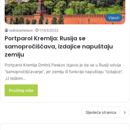
Vijesti
radiokameleon
17/03/2022
Portparol Kremlja: Rusija se
samopročišćava, izdajice napuštaju
zemlju
Portparol Kremlja Dmitrij Peskov izjavio je da se u Rusiji odvija
“samopročišćavanje”, jer zemlju ili funkcije napuštaju “izdajice”.
„U teškim…
Pročitaj više
Sljedeća stranica