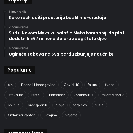
1 hour ranije
Kako rashladiti prostoriju bez klima-uređaja
2 hours ranije
Sud u Novom Meksiku naložio Meta kompaniji da plati
dodatnih 567 miliona dolara zbog štete djeci
4 hours ranije
Uginuće sobova na Svalbardu zbunjuje naučnike
Popularno
bih
Bosna i Hercegovina
Covid-19
fokus
fudbal
istaknuto
izrael
kameleon
koronavirus
milorad dodik
policija
predsjednik
rusija
sarajevo
tuzla
tuzlanski kanton
ukrajina
vrijeme