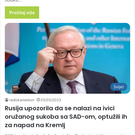
Pročitaj više
Svijet
radiokameleon
05/05/2023
Rusija upozorila da se nalazi na ivici
oružanog sukoba sa SAD-om, optužili ih
za napad na Kremlj