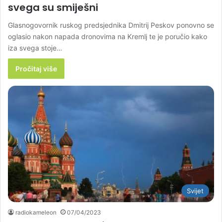
svega su smiješni
Glasnogovornik ruskog predsjednika Dmitrij Peskov ponovno se
oglasio nakon napada dronovima na Kremlj te je poručio kako
iza svega stoje…
Pročitaj više
Svijet
radiokameleon
07/04/2023