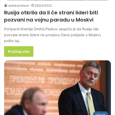
radiokameleon
29/04/2022
Rusija otkrila da li će strani lideri biti
pozvani na vojnu paradu u Moskvi
Portparol Kremlja Dmitrij Peskov saopćio je da Rusija nije
pozvala strane lidere na proslavu Dana pobjede u Moskvi,
pošto taj…
Pročitaj više
Vijesti