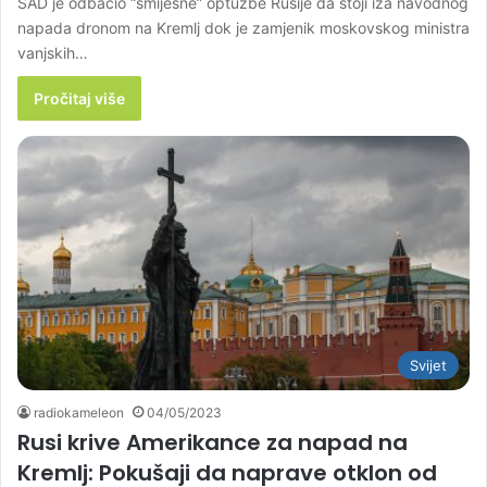
SAD je odbacio “smiješne” optužbe Rusije da stoji iza navodnog
napada dronom na Kremlj dok je zamjenik moskovskog ministra
vanjskih…
Pročitaj više
Svijet
radiokameleon
04/05/2023
Rusi krive Amerikance za napad na
Kremlj: Pokušaji da naprave otklon od