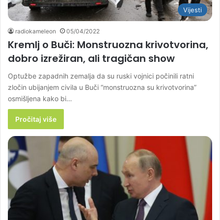
Vijesti
radiokameleon
05/04/2022
Kremlj o Buči: Monstruozna krivotvorina,
dobro izrežiran, ali tragičan show
Optužbe zapadnih zemalja da su ruski vojnici počinili ratni
zločin ubijanjem civila u Buči “monstruozna su krivotvorina”
osmišljena kako bi…
Pročitaj više