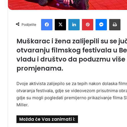
Facebook
X
LinkedIn
Pinterest
Messenger
Print
Podijelite
Muškarac i žena zalijepili su se ju
otvaranju filmskog festivala u B
vladu i društvo da poduzmu više 
promjenama.
Dvoje aktivista zalijepilo se za tepih nakon dolaska fil
otvaranja festivala, gdje se videovezom prisutnima obra
gdje su mogli pogledati premijerno prikazivanje filma
Miller.
Možda će Vas zanimati i: