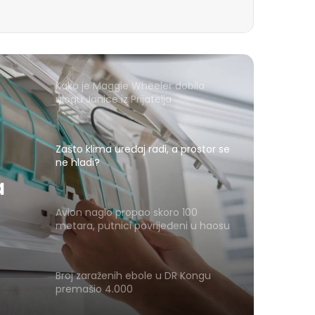
Kako je Maggie Wheeler dobila
ulogu Janice iz Prijatelja
Zašto klima uređaj radi, a prostor se
ne hladi?
Avion naglo propao skoro 100
a
metara, putnici povrijeđeni u haosu
o
Broj zaraženih ebole u DR Kongu
premašio 4.000