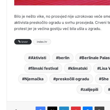
Bilo je nešto vike, no prosvjed nije uzrokovao veće smet
aktivista preskočilo ogradu u svrhu prosvjeda. Crveni 
protest jer je većina gostiju već bila ušla u zgradu.
Izvor
index.hr
Aktivisti
berlin
Berlinale Palas
filmski festival
klimatski
Lisa
Njemačka
preskočili ogradu
She
zalijepili
Facebook
X
LinkedIn
Pinterest
Messenger
Print