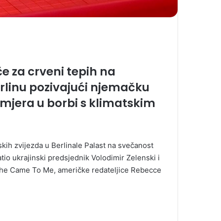
če za crveni tepih na
erlinu pozivajući njemačku
mjera u borbi s klimatskim
mskih zvijezda u Berlinale Palast na svečanost
tio ukrajinski predsjednik Volodimir Zelenski i
 She Came To Me, američke redateljice Rebecce