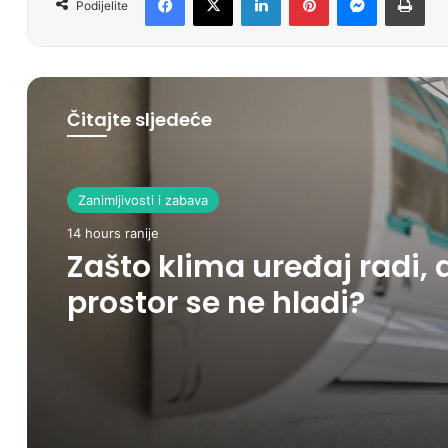
Podijelite
Čitajte sljedeće
Zanimljivosti i zabava
Svijet
14 hours ranije
14 hours ranije
Zašto klima uređaj radi, 
prostor se ne hladi?
Avion naglo propao skor
100 metara, putnici
povrijeđeni u haosu