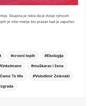
nje. Skupina je rekla da je dvoje njihovih
tepih je više-manje bio prazan kad je započeo
t
crveni tepih
Ekologija
 Winkelmann
muškarac i žena
 Came To Me
Volodimir Zelenski
zgrada