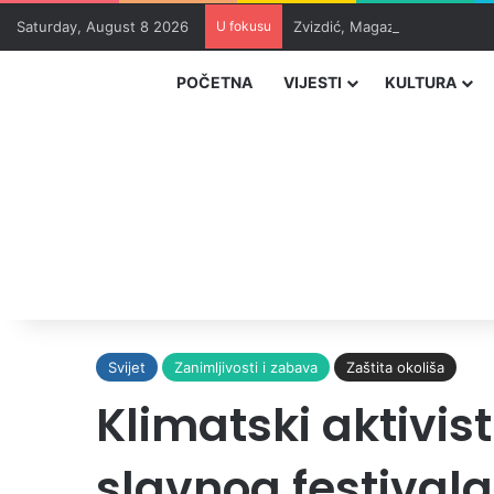
Saturday, August 8 2026
U fokusu
Zvizdić, Magazinović i Kojovi
POČETNA
VIJESTI
KULTURA
Svijet
Zanimljivosti i zabava
Zaštita okoliša
Klimatski aktivist
slavnog festivala