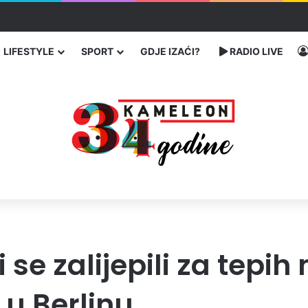
ć traže poseban status za Memorijalni centar Srebrenica
LIFESTYLE
SPORT
GDJE IZAĆI?
RADIO LIVE
i se zalijepili za tepi
 u Berlinu