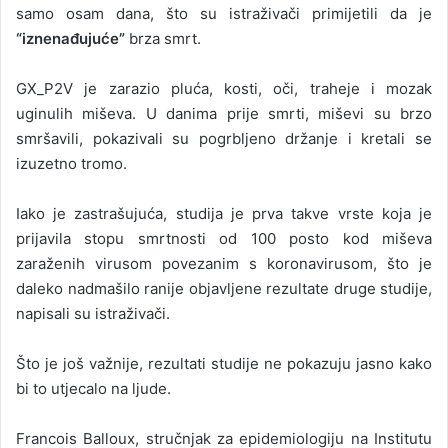
samo osam dana, što su istraživači primijetili da je
“iznenađujuće”
brza smrt.
GX_P2V je zarazio pluća, kosti, oči, traheje i mozak
uginulih miševa. U danima prije smrti, miševi su brzo
smršavili, pokazivali su pogrbljeno držanje i kretali se
izuzetno tromo.
Iako je zastrašujuća, studija je prva takve vrste koja je
prijavila stopu smrtnosti od 100 posto kod miševa
zaraženih virusom povezanim s koronavirusom, što je
daleko nadmašilo ranije objavljene rezultate druge studije,
napisali su istraživači.
Što je još važnije, rezultati studije ne pokazuju jasno kako
bi to utjecalo na ljude.
Francois Balloux, stručnjak za epidemiologiju na Institutu