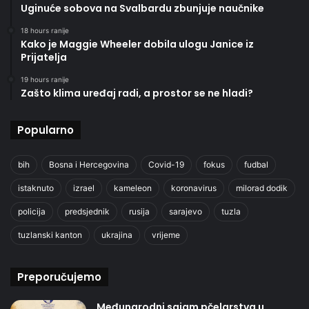
Uginuće sobova na Svalbardu zbunjuje naučnike
18 hours ranije
Kako je Maggie Wheeler dobila ulogu Janice iz
Prijatelja
19 hours ranije
Zašto klima uređaj radi, a prostor se ne hladi?
Popularno
bih
Bosna i Hercegovina
Covid-19
fokus
fudbal
istaknuto
izrael
kameleon
koronavirus
milorad dodik
policija
predsjednik
rusija
sarajevo
tuzla
tuzlanski kanton
ukrajina
vrijeme
Preporučujemo
Međunarodni sajam pčelarstva u