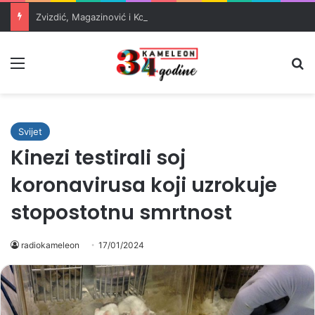
Zvizdić, Magazinović i Kojović traže poseban status za Memorijalni centar Srebrenica
Meni
Pr
Svijet
Kinezi testirali soj
koronavirusa koji uzrokuje
stopostotnu smrtnost
radiokameleon
17/01/2024