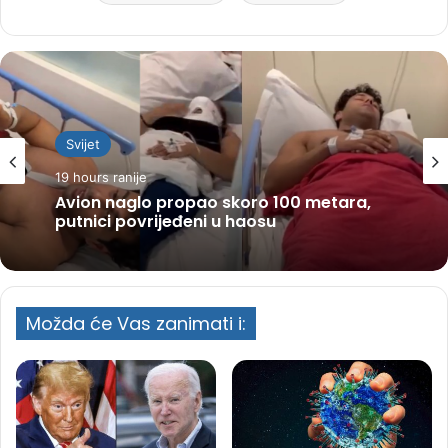
Svijet
19 hours ranije
Avion naglo propao skoro 100 metara,
putnici povrijeđeni u haosu
Možda će Vas zanimati i: