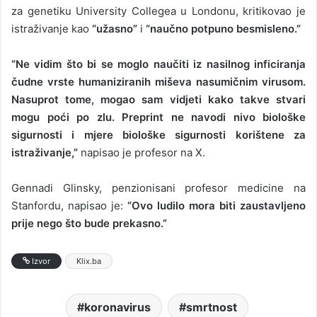
za genetiku University Collegea u Londonu, kritikovao je
istraživanje kao
“užasno”
i
“naučno potpuno besmisleno.”
“Ne vidim što bi se moglo naučiti iz nasilnog inficiranja
čudne vrste humaniziranih miševa nasumičnim virusom.
Nasuprot tome, mogao sam vidjeti kako takve stvari
mogu poći po zlu. Preprint ne navodi nivo biološke
sigurnosti i mjere biološke sigurnosti korištene za
istraživanje,”
napisao je profesor na X.
Gennadi Glinsky, penzionisani profesor medicine na
Stanfordu, napisao je:
“Ovo ludilo mora biti zaustavljeno
prije nego što bude prekasno.”
Izvor
Klix.ba
koronavirus
smrtnost