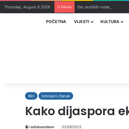
Thursday, August 6 2026
U fokusu
Dio zeničkih rudara u jami z
POČETNA
VIJESTI
KULTURA
BiH
Izdvojeni članak
Kako dijaspora e
radiokameleon
02/08/2023