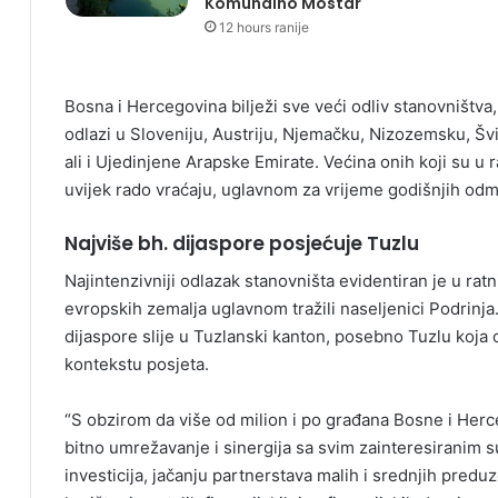
Komunalno Mostar
12 hours ranije
Bosna i Hercegovina bilježi sve veći odliv stanovništva
odlazi u Sloveniju, Austriju, Njemačku, Nizozemsku, Šv
ali i Ujedinjene Arapske Emirate. Većina onih koji su u
uvijek rado vraćaju, uglavnom za vrijeme godišnjih odm
Najviše bh. dijaspore posjećuje Tuzlu
Najintenzivniji odlazak stanovništa evidentiran je u ra
evropskih zemalja uglavnom tražili naseljenici Podrinj
dijaspore slije u Tuzlanski kanton, posebno Tuzlu koja 
kontekstu posjeta.
“S obzirom da više od milion i po građana Bosne i Herce
bitno umrežavanje i sinergija sa svim zainteresiranim 
investicija, jačanju partnerstava malih i srednjih predu