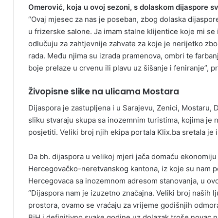
Omerović, koja u ovoj sezoni, s dolaskom dijaspore s
“Ovaj mjesec za nas je poseban, zbog dolaska dijaspore,
u frizerske salone. Ja imam stalne klijentice koje mi s
odlučuju za zahtjevnije zahvate za koje je nerijetko zbo
rada. Među njima su izrada pramenova, ombri te farban
boje prelaze u crvenu ili plavu uz šišanje i feniranje”, 
Živopisne slike na ulicama Mostara
Dijaspora je zastupljena i u Sarajevu, Zenici, Mostaru, 
sliku stvaraju skupa sa inozemnim turistima, kojima je 
posjetiti. Veliki broj njih ekipa portala Klix.ba sretala j
Da bh. dijaspora u velikoj mjeri jača domaću ekonomiju s
Hercegovačko-neretvanskog kantona, iz koje su nam pot
Hercegovaca sa inozemnom adresom stanovanja, u ovoj 
“Dijaspora nam je izuzetno značajna. Veliki broj naših lju
prostora, ovamo se vraćaju za vrijeme godišnjih odmor
BiH i definitivno svake godine uz dolazak troše novac 