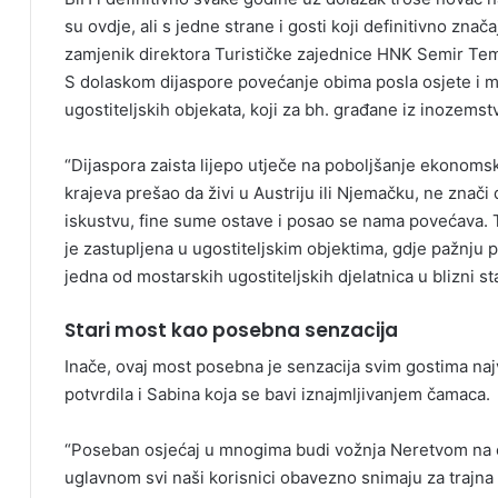
su ovdje, ali s jedne strane i gosti koji definitivno zna
zamjenik direktora Turističke zajednice HNK Semir Te
S dolaskom dijaspore povećanje obima posla osjete i mo
ugostiteljskih objekata, koji za bh. građane iz inozems
“Dijaspora zaista lijepo utječe na poboljšanje ekonomski
krajeva prešao da živi u Austriju ili Njemačku, ne znač
iskustvu, fine sume ostave i posao se nama povećava. T
je zastupljena u ugostiteljskim objektima, gdje pažnju 
jedna od mostarskih ugostiteljskih djelatnica u blizni s
Stari most kao posebna senzacija
Inače, ovaj most posebna je senzacija svim gostima n
potvrdila i Sabina koja se bavi iznajmljivanjem čamaca.
“Poseban osjećaj u mnogima budi vožnja Neretvom na č
uglavnom svi naši korisnici obavezno snimaju za trajna