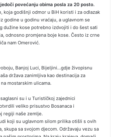
vjedoči povećanju obima posla za 20 posto.
 koja godišnji odmor u BiH koristi i za odlazak
e iz godine u godinu vraćaju, a uglavnom se
g dužine kose potrebno izdvojiti i do šest sati
ja, odnosno promjena boje kose. Često iz crne
priča nam Omerović.
Doboju, Banjoj Luci, Bijeljini…gdje živopisnu
naša država zanimljiva kao destinacija za
e i na mostarskim ulicama.
aglasni su i u Turističkoj zajednici
vrdili veliko prisustvo Bosanaca i
regiji naše zemlje.
di koji su uglavnom silom prilika otišli s ovih
a, skupa sa svojom djecom. Održavaju vezu sa
na našim prostorima. Na kraju krajeva, domaći