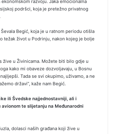
nosa ekonomskom razvoju. Jaka emocionalna
sijskoj podršci, koja je pretežno privatnog
.
Ševala Begić, koja je u ratnom periodu otišla
no težak život u Podrinju, nakon kojeg je bolje
s žive u Živinicama. Možete biti bilo gdje u
od toga kako mi obaveze dozvoljavaju, u Bosnu
 najljepši. Tada se svi okupimo, uživamo, a ne
mažemo državi”, kaže nam Begić.
ke ili Švedske najjednostavniji, ali i
u avionom te slijetanju na Međunarodni
la, dolasci naših građana koji žive u