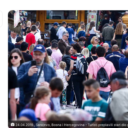
24.04.2019., Sarajevo, Bosna i Hercegovina - Turisti preplavili stari di