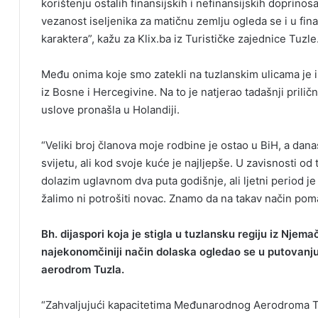
korištenju ostalih finansijskih i nefinansijskih dopri
vezanost iseljenika za matičnu zemlju ogleda se i u fina
karaktera”, kažu za Klix.ba iz Turističke zajednice Tuzle
Među onima koje smo zatekli na tuzlanskim ulicama je i 
iz Bosne i Hercegivine. Na to je natjerao tadašnji prilič
uslove pronašla u Holandiji.
“Veliki broj članova moje rodbine je ostao u BiH, a dana
svijetu, ali kod svoje kuće je najljepše. U zavisnosti 
dolazim uglavnom dva puta godišnje, ali ljetni period je
žalimo ni potrošiti novac. Znamo da na takav način po
Bh. dijaspori koja je stigla u tuzlansku regiju iz Njemač
najekonomčiniji način dolaska ogledao se u putovanj
aerodrom Tuzla.
“Zahvaljujući kapacitetima Međunarodnog Aerodroma Tuz