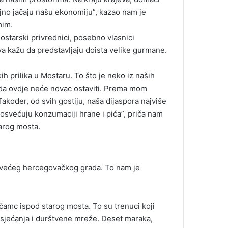
čajno jačaju našu ekonomiju”, kazao nam je
mim.
starski privrednici, posebno vlasnici
tva kažu da predstavljaju doista velike gurmane.
h prilika u Mostaru. To što je neko iz naših
i da ovdje neće novac ostaviti. Prema mom
akođer, od svih gostiju, naša dijaspora najviše
posvećuju konzumaciji hrane i pića”, priča nam
tarog mosta.
ajvećeg hercegovačkog grada. To nam je
amc ispod starog mosta. To su trenuci koji
 sjećanja i durštvene mreže. Deset maraka,