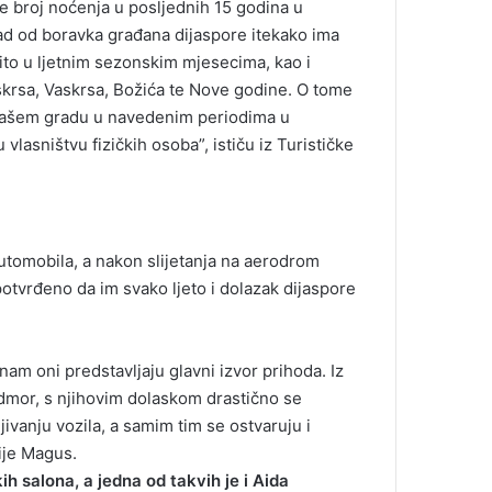
se broj noćenja u posljednih 15 godina u
d od boravka građana dijaspore itekako ima
čito u ljetnim sezonskim mjesecima, kao i
skrsa, Vaskrsa, Božića te Nove godine. O tome
u našem gradu u navedenim periodima u
 vlasništvu fizičkih osoba”, ističu iz Turističke
automobila, a nakon slijetanja na aerodrom
potvrđeno da im svako ljeto i dolazak dijaspore
am oni predstavljaju glavni izvor prihoda. Iz
odmor, s njihovim dolaskom drastično se
ivanju vozila, a samim tim se ostvaruju i
cije Magus.
ih salona, a jedna od takvih je i Aida