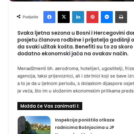
Facebook
X
LinkedIn
Pinterest
Messenger
Print
Podijelite
Svaka ljetna sezona u Bosni i Hercegovini don
posjetu članova rodbine i prijatelja godišnji o
da svaki užitak košta. Benefiti su to za skoro
dodatno ekonomski jača na ovakav način.
Menadžmenti bh. aerodroma, hotelijeri, ugostitelji, friz
agencija, taksi prijevoznici, ali i obrtnici koji se bave
a to je da u ljetnom periodu, s dolaskom dijaspore osj
je veća, što im u složenim ekonomskim prilikama predst
Možda će Vas zanimati i:
Inspekcija poništila otkaze
radnicima Bošnjacima u JP