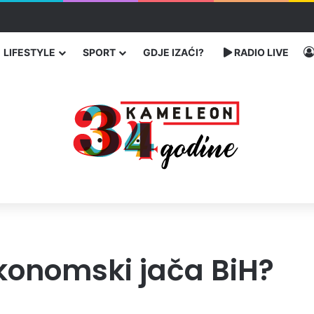
bog neisplaćenih plata i problema sa zdravstvenim knjižicama
LIFESTYLE
SPORT
GDJE IZAĆI?
RADIO LIVE
konomski jača BiH?