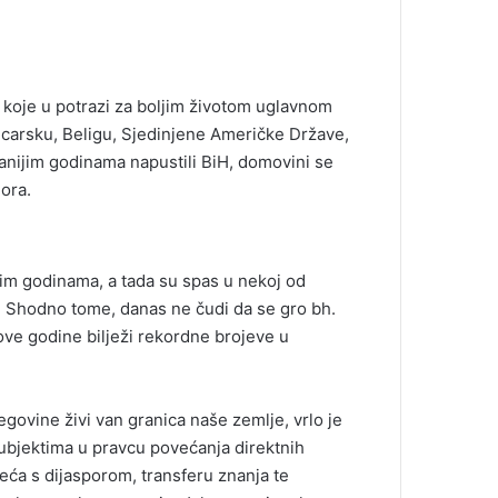
, koje u potrazi za boljim životom uglavnom
icarsku, Beligu, Sjedinjene Američke Države,
 ranijim godinama napustili BiH, domovini se
ora.
tnim godinama, a tada su spas u nekoj od
a. Shodno tome, danas ne čudi da se gro bh.
ove godine bilježi rekordne brojeve u
govine živi van granica naše zemlje, vrlo je
subjektima u pravcu povećanja direktnih
zeća s dijasporom, transferu znanja te