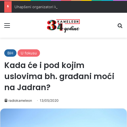
Uhapšeni organizatori krijumčarenja migranata preko BiH i Balkana
Meni
Pr
BiH
U fokusu
Kada će i pod kojim
uslovima bh. građani moći
na Jadran?
radiokameleon
13/05/2020