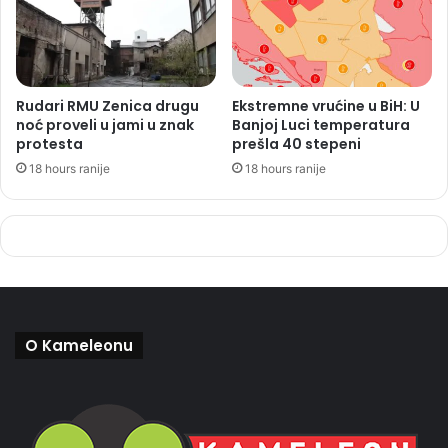
Rudari RMU Zenica drugu
Ekstremne vrućine u BiH: U
noć proveli u jami u znak
Banjoj Luci temperatura
protesta
prešla 40 stepeni
18 hours ranije
18 hours ranije
O Kameleonu