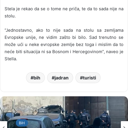
Stela je rekao da se o tome ne priča, te da to sada nije na
stolu.
“Jednostavno, ako to nije sada na stolu sa zemljama
Evropske unije, ne vidim zašto bi bilo. Sad trenutno se
može ući u neke evropske zemlje bez toga i mislim da to
neće biti situacija ni sa Bosnom i Hercegovinom”, naveo je
Stella.
bih
jadran
turisti
BiH