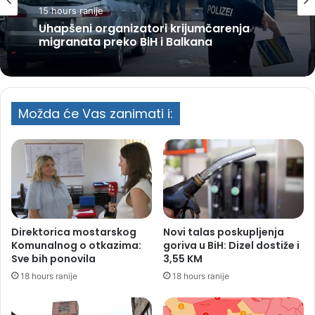
15 hours ranije
Uhapšeni organizatori krijumčarenja
migranata preko BiH i Balkana
Možda će Vas zanimati i:
Direktorica mostarskog
Novi talas poskupljenja
Komunalnog o otkazima:
goriva u BiH: Dizel dostiže i
Sve bih ponovila
3,55 KM
18 hours ranije
18 hours ranije