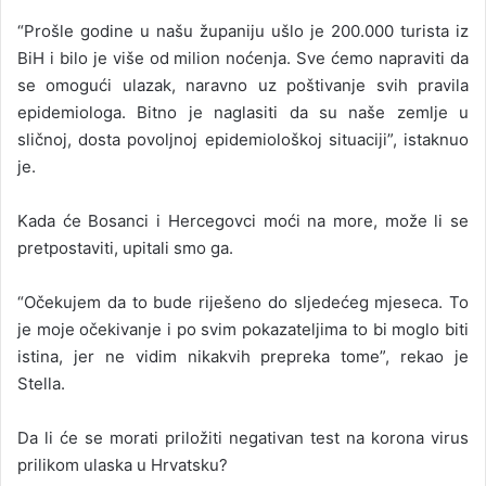
“Prošle godine u našu županiju ušlo je 200.000 turista iz
BiH i bilo je više od milion noćenja. Sve ćemo napraviti da
se omogući ulazak, naravno uz poštivanje svih pravila
epidemiologa. Bitno je naglasiti da su naše zemlje u
sličnoj, dosta povoljnoj epidemiološkoj situaciji”, istaknuo
je.
Kada će Bosanci i Hercegovci moći na more, može li se
pretpostaviti, upitali smo ga.
“Očekujem da to bude riješeno do sljedećeg mjeseca. To
je moje očekivanje i po svim pokazateljima to bi moglo biti
istina, jer ne vidim nikakvih prepreka tome”, rekao je
Stella.
Da li će se morati priložiti negativan test na korona virus
prilikom ulaska u Hrvatsku?