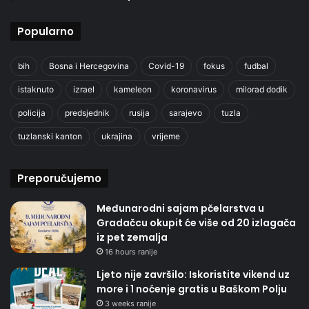
Popularno
bih
Bosna i Hercegovina
Covid-19
fokus
fudbal
istaknuto
izrael
kameleon
koronavirus
milorad dodik
policija
predsjednik
rusija
sarajevo
tuzla
tuzlanski kanton
ukrajina
vrijeme
Preporučujemo
Međunarodni sajam pčelarstva u
Gradačcu okupit će više od 20 izlagača
iz pet zemalja
16 hours ranije
Ljeto nije završilo: Iskoristite vikend uz
more i 1 noćenje gratis u Baškom Polju
3 weeks ranije