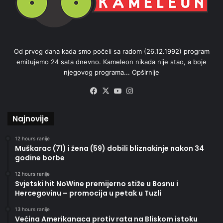
Od prvog dana kada smo počeli sa radom (26.12.1992) program
emitujemo 24 sata dnevno. Kameleon nikada nije stao, a boje
njegovog programa...
Opširnije
Facebook
X
YouTube
Instagram
Najnovije
12 hours ranije
Muškarac (71) i žena (59) dobili bliznakinje nakon 34
godine borbe
12 hours ranije
Svjetski hit NoWine premijerno stiže u Bosnu i
Hercegovinu – promocija u petak u Tuzli
13 hours ranije
Većina Amerikanaca protiv rata na Bliskom istoku