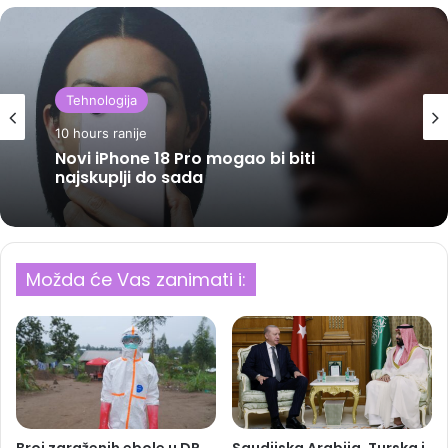
Tehnologija
10 hours ranije
Novi iPhone 18 Pro mogao bi biti
najskuplji do sada
Možda će Vas zanimati i:
Broj zaraženih ebole u DR
Saudijska Arabija, Turska i