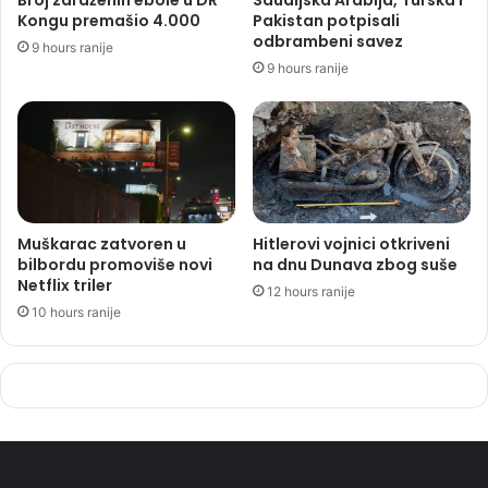
Kongu premašio 4.000
Pakistan potpisali
odbrambeni savez
9 hours ranije
9 hours ranije
Muškarac zatvoren u
Hitlerovi vojnici otkriveni
bilbordu promoviše novi
na dnu Dunava zbog suše
Netflix triler
12 hours ranije
10 hours ranije