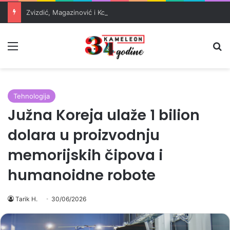
Zvizdić, Magazinović i Kojović traže poseban status za Memorijalni centar Srebrenica
Meni
Pr
Tehnologija
Južna Koreja ulaže 1 bilion
dolara u proizvodnju
memorijskih čipova i
humanoidne robote
Tarik H.
30/06/2026