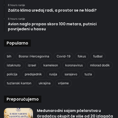
8 hours ranije
Zašto klima uređaj radi, a prostor se ne hladi?
8 hours ranije
Avion naglo propao skoro 100 metara, putnici
povrijeđeni u haosu
Popularno
bih
Bosna i Hercegovina
Covid-19
fokus
fudbal
istaknuto
izrael
kameleon
koronavirus
milorad dodik
policija
predsjednik
rusija
sarajevo
tuzla
tuzlanski kanton
ukrajina
vrijeme
Preporučujemo
Međunarodni sajam pčelarstva u
Gradačcu okupit će više od 20 izlagača