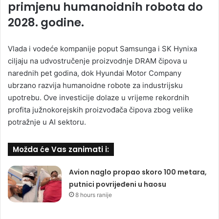
primjenu humanoidnih robota do
2028. godine.
Vlada i vodeće kompanije poput Samsunga i SK Hynixa
ciljaju na udvostručenje proizvodnje DRAM čipova u
narednih pet godina, dok Hyundai Motor Company
ubrzano razvija humanoidne robote za industrijsku
upotrebu. Ove investicije dolaze u vrijeme rekordnih
profita južnokorejskih proizvođača čipova zbog velike
potražnje u AI sektoru.
Možda će Vas zanimati i:
Avion naglo propao skoro 100 metara,
putnici povrijeđeni u haosu
8 hours ranije