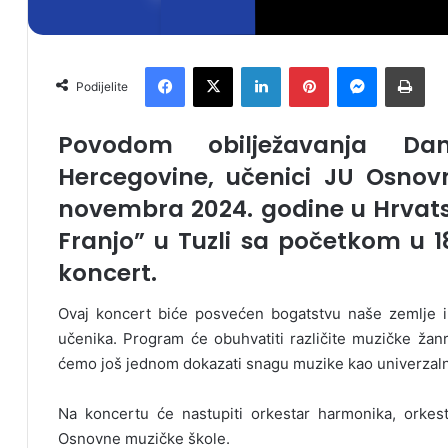
Facebook
X
LinkedIn
Pinterest
Messenger
Print
Podijelite
Povodom obilježavanja Da
Hercegovine, učenici JU Osnov
novembra 2024. godine u Hrvat
Franjo” u Tuzli sa početkom u 1
koncert.
Ovaj koncert biće posvećen bogatstvu naše zemlje i
učenika. Program će obuhvatiti različite muzičke ža
ćemo još jednom dokazati snagu muzike kao univerzalno
Na koncertu će nastupiti orkestar harmonika, orkestar
Osnovne muzičke škole.