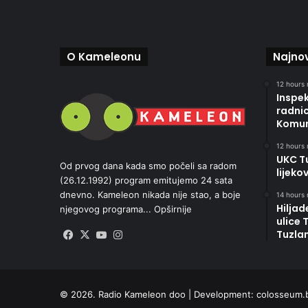
O Kameleonu
Najnov
12 hours 
Inspek
radni
Komun
12 hours 
UKC Tu
Od prvog dana kada smo počeli sa radom
lijeko
(26.12.1992) program emitujemo 24 sata
dnevno. Kameleon nikada nije stao, a boje
14 hours 
Hiljad
njegovog programa...
Opširnije
ulice 
Tuzlan
Facebook
X
YouTube
Instagram
© 2026. Radio Kameleon doo | Development:
colosseum.