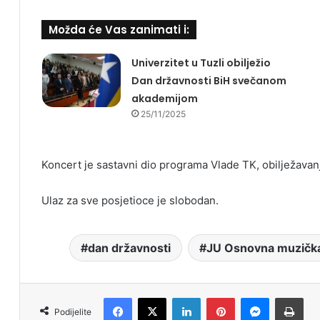
Možda će Vas zanimati i:
Univerzitet u Tuzli obilježio
Dan državnosti BiH svečanom
akademijom
25/11/2025
Koncert je sastavni dio programa Vlade TK, obilježava
Ulaz za sve posjetioce je slobodan.
dan državnosti
JU Osnovna muzička
Facebook
X
LinkedIn
Pinterest
Messenger
Print
Podijelite