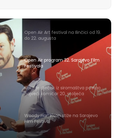
Open Air Art festival na Ilinčici od 19.
do 22. augusta
Open Air program 32. Sarajevo Film
Festivala
Kako je dječak iz siromaštva postao
najveći komičar 20. stoljeća
Woody Harrelson stiže na Sarajevo
Film Festival