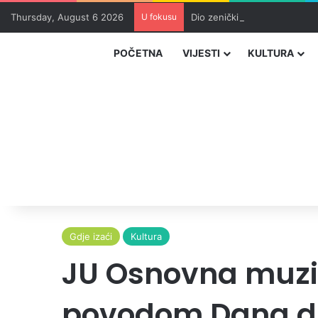
Thursday, August 6 2026
U fokusu
Dio zeničkih rudara u jami z
POČETNA
VIJESTI
KULTURA
Gdje izaći
Kultura
JU Osnovna muzič
povodom Dana dr