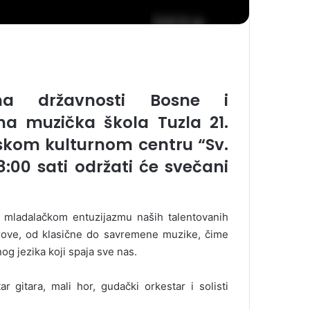
na državnosti Bosne i
na muzička škola Tuzla 21.
skom kulturnom centru “Sv.
8:00 sati održati će svečani
 mladalačkom entuzijazmu naših talentovanih
nrove, od klasične do savremene muzike, čime
g jezika koji spaja sve nas.
 gitara, mali hor, gudački orkestar i solisti