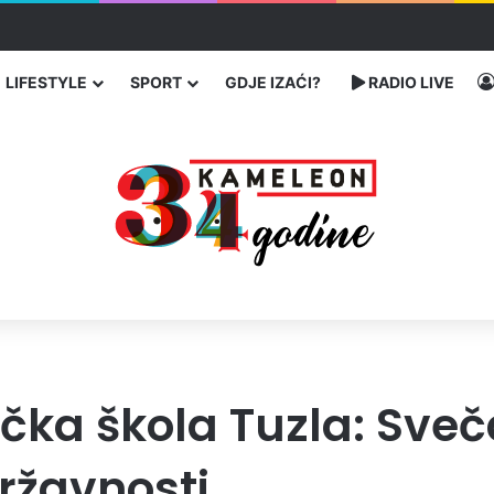
bog neisplaćenih plata i problema sa zdravstvenim knjižicama
LIFESTYLE
SPORT
GDJE IZAĆI?
RADIO LIVE
ka škola Tuzla: Sveč
žavnosti