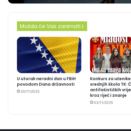
Možda će Vas zanimati i:
U utorak neradni dan u FBiH
Konkurs za učenike
povodom Dana državnosti
srednjih škola TK: 
antifašističkih vrij
20/11/2025
kroz riječ i znanje
03/11/2025