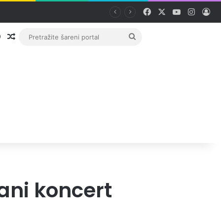
Facebook
X
YouTube
Instag
Pri
Prijava
Random članak
Pretražite
šareni
portal
ani koncert