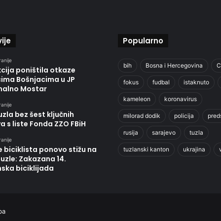
ije
Popularno
ranije
bih
Bosna i Hercegovina
C
cija poništila otkaze
cima Bošnjacima u JP
fokus
fudbal
istaknuto
alno Mostar
kameleon
koronavirus
ranije
zla bez šest ključnih
milorad dodik
policija
pred
va s liste Fonda ZZO FBiH
rusija
sarajevo
tuzla
ranije
e biciklista ponovo stižu na
tuzlanski kanton
ukrajina
Tuzle: Zakazana 14.
ska biciklijada
ba