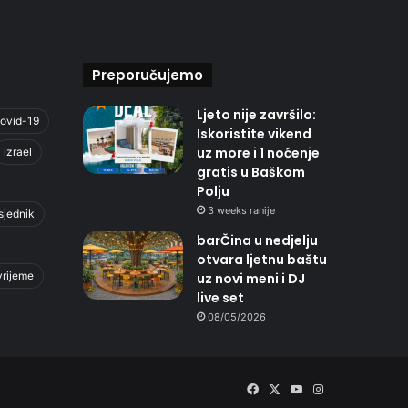
Preporučujemo
Ljeto nije završilo:
ovid-19
Iskoristite vikend
uz more i 1 noćenje
izrael
gratis u Baškom
Polju
3 weeks ranije
sjednik
barČina u nedjelju
otvara ljetnu baštu
vrijeme
uz novi meni i DJ
live set
08/05/2026
Facebook
X
YouTube
Instagram