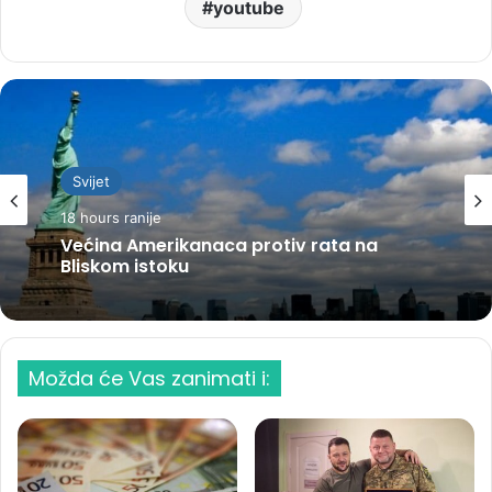
youtube
Svijet
18 hours ranije
Većina Amerikanaca protiv rata na
Bliskom istoku
Možda će Vas zanimati i: