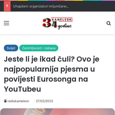
Uhapšeni organizatori krijumčarenja migranata preko BiH i Balkana
Meni
Pr
Svijet
Zanimljivosti i zabava
Jeste li je ikad čuli? Ovo je
najpopularnija pjesma u
povijesti Eurosonga na
YouTubeu
radiokameleon
27/02/2023