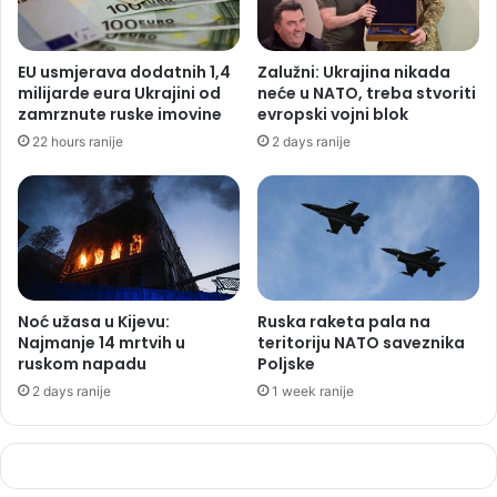
EU usmjerava dodatnih 1,4
Zalužni: Ukrajina nikada
milijarde eura Ukrajini od
neće u NATO, treba stvoriti
zamrznute ruske imovine
evropski vojni blok
22 hours ranije
2 days ranije
Noć užasa u Kijevu:
Ruska raketa pala na
Najmanje 14 mrtvih u
teritoriju NATO saveznika
ruskom napadu
Poljske
2 days ranije
1 week ranije