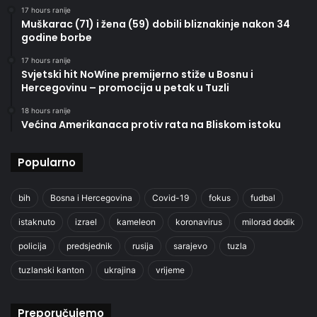
17 hours ranije
Muškarac (71) i žena (59) dobili bliznakinje nakon 34
godine borbe
17 hours ranije
Svjetski hit NoWine premijerno stiže u Bosnu i
Hercegovinu – promocija u petak u Tuzli
18 hours ranije
Većina Amerikanaca protiv rata na Bliskom istoku
Popularno
bih
Bosna i Hercegovina
Covid-19
fokus
fudbal
istaknuto
izrael
kameleon
koronavirus
milorad dodik
policija
predsjednik
rusija
sarajevo
tuzla
tuzlanski kanton
ukrajina
vrijeme
Preporučujemo