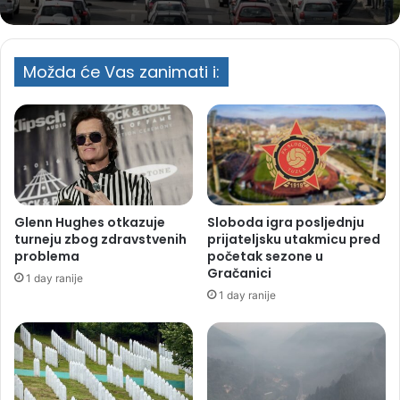
Možda će Vas zanimati i:
Glenn Hughes otkazuje
Sloboda igra posljednju
turneju zbog zdravstvenih
prijateljsku utakmicu pred
problema
početak sezone u
Gračanici
1 day ranije
1 day ranije