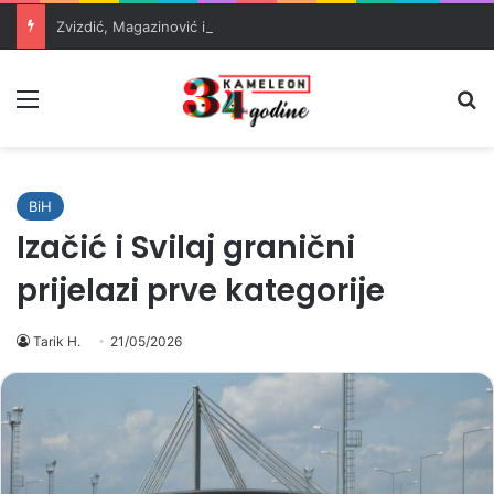
Zvizdić, Magazinović i Kojović traže poseban status za Memorijalni centar Srebrenica
Meni
Pr
BiH
Izačić i Svilaj granični
prijelazi prve kategorije
Tarik H.
21/05/2026