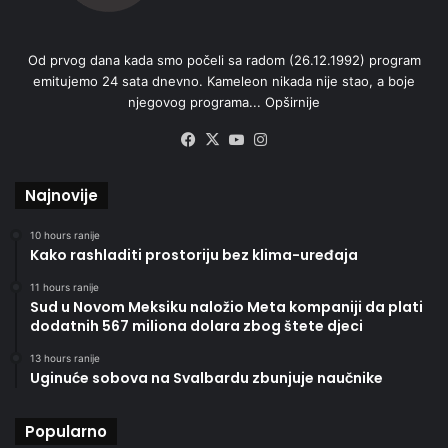
Od prvog dana kada smo počeli sa radom (26.12.1992) program
emitujemo 24 sata dnevno. Kameleon nikada nije stao, a boje
njegovog programa...
Opširnije
Facebook
X
YouTube
Instagram
Najnovije
10 hours ranije
Kako rashladiti prostoriju bez klima-uređaja
11 hours ranije
Sud u Novom Meksiku naložio Meta kompaniji da plati
dodatnih 567 miliona dolara zbog štete djeci
13 hours ranije
Uginuće sobova na Svalbardu zbunjuje naučnike
Popularno