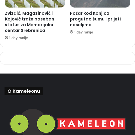
Zvizdić, Magazinović i
Požar kod Konjica
Kojović traže poseban
progutao šumu i prijeti
status za Memorijalni
naseljima
centar Srebrenica
1 day ranije
1 day ranije
O Kameleonu