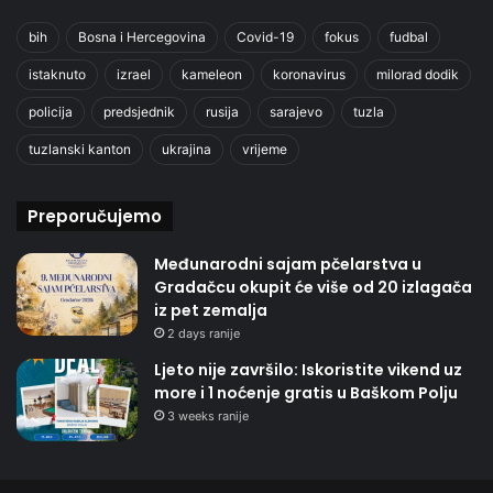
bih
Bosna i Hercegovina
Covid-19
fokus
fudbal
istaknuto
izrael
kameleon
koronavirus
milorad dodik
policija
predsjednik
rusija
sarajevo
tuzla
tuzlanski kanton
ukrajina
vrijeme
Preporučujemo
Međunarodni sajam pčelarstva u
Gradačcu okupit će više od 20 izlagača
iz pet zemalja
2 days ranije
Ljeto nije završilo: Iskoristite vikend uz
more i 1 noćenje gratis u Baškom Polju
3 weeks ranije