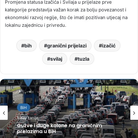
Promjena statusa Izačića i Svilaja u prijelaze prve
kategorije predstavlja važan korak za bolju povezanost i
ekonomski razvoj regije, što će imati pozitivan utjecaj na
lokalnu zajednicu i privredu.
bih
granični prijelazi
izačić
svilaj
tuzla
BiH
1 day ranije
Gužve i duge kolone na graničnim
prelazima u BiH