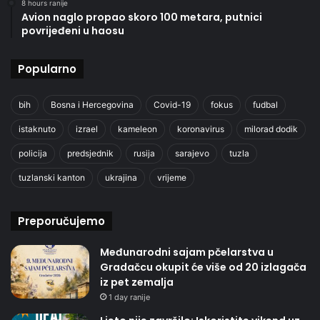
8 hours ranije
Avion naglo propao skoro 100 metara, putnici
povrijeđeni u haosu
Popularno
bih
Bosna i Hercegovina
Covid-19
fokus
fudbal
istaknuto
izrael
kameleon
koronavirus
milorad dodik
policija
predsjednik
rusija
sarajevo
tuzla
tuzlanski kanton
ukrajina
vrijeme
Preporučujemo
Međunarodni sajam pčelarstva u
Gradačcu okupit će više od 20 izlagača
iz pet zemalja
1 day ranije