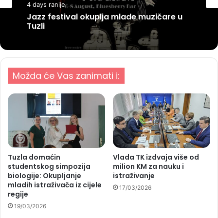
4 days ranije
Jazz festival okuplja mlade muzičare u
Tuzli
Možda će Vas zanimati i:
Tuzla domaćin
Vlada TK izdvaja više od
studentskog simpozija
milion KM za nauku i
biologije: Okupljanje
istraživanje
mladih istraživača iz cijele
17/03/2026
regije
19/03/2026