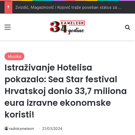
Masakr u školi u blizini Bangkoka: učenik ubio babu i dedu, pa pucao na nastavnike i đake
Meni
Pr
Muzika
Istraživanje Hotelisa
pokazalo: Sea Star festival
Hrvatskoj donio 33,7 miliona
eura izravne ekonomske
koristi!
radiokameleon
21/03/2024