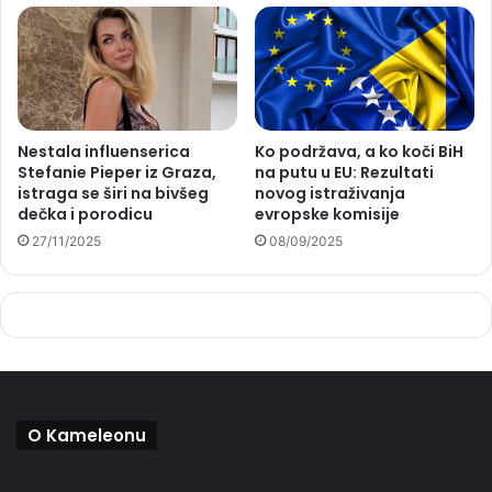
Nestala influenserica
Ko podržava, a ko koči BiH
Stefanie Pieper iz Graza,
na putu u EU: Rezultati
istraga se širi na bivšeg
novog istraživanja
dečka i porodicu
evropske komisije
27/11/2025
08/09/2025
O Kameleonu