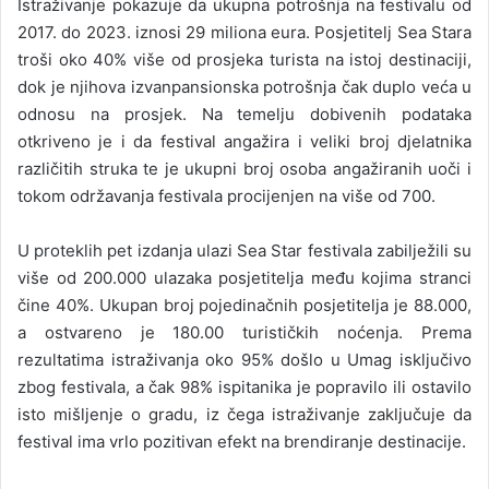
Istraživanje pokazuje da ukupna potrošnja na festivalu od
2017. do 2023. iznosi 29 miliona eura. Posjetitelj Sea Stara
troši oko 40% više od prosjeka turista na istoj destinaciji,
dok je njihova izvanpansionska potrošnja čak duplo veća u
odnosu na prosjek. Na temelju dobivenih podataka
otkriveno je i da festival angažira i veliki broj djelatnika
različitih struka te je ukupni broj osoba angažiranih uoči i
tokom održavanja festivala procijenjen na više od 700.
U proteklih pet izdanja ulazi Sea Star festivala zabilježili su
više od 200.000 ulazaka posjetitelja među kojima stranci
čine 40%. Ukupan broj pojedinačnih posjetitelja je 88.000,
a ostvareno je 180.00 turističkih noćenja. Prema
rezultatima istraživanja oko 95% došlo u Umag isključivo
zbog festivala, a čak 98% ispitanika je popravilo ili ostavilo
isto mišljenje o gradu, iz čega istraživanje zaključuje da
festival ima vrlo pozitivan efekt na brendiranje destinacije.