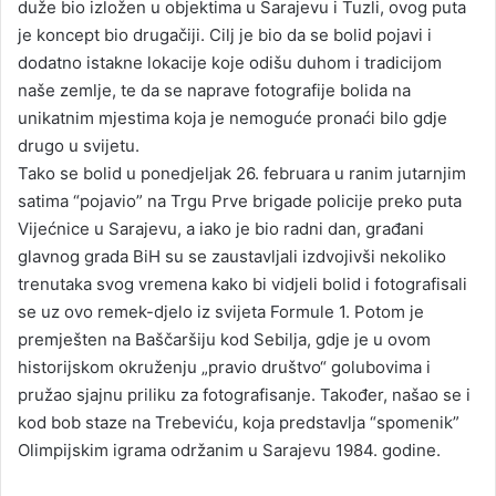
duže bio izložen u objektima u Sarajevu i Tuzli, ovog puta
je koncept bio drugačiji. Cilj je bio da se bolid pojavi i
dodatno istakne lokacije koje odišu duhom i tradicijom
naše zemlje, te da se naprave fotografije bolida na
unikatnim mjestima koja je nemoguće pronaći bilo gdje
drugo u svijetu.
Tako se bolid u ponedjeljak 26. februara u ranim jutarnjim
satima “pojavio” na Trgu Prve brigade policije preko puta
Vijećnice u Sarajevu, a iako je bio radni dan, građani
glavnog grada BiH su se zaustavljali izdvojivši nekoliko
trenutaka svog vremena kako bi vidjeli bolid i fotografisali
se uz ovo remek-djelo iz svijeta Formule 1. Potom je
premješten na Baščaršiju kod Sebilja, gdje je u ovom
historijskom okruženju „pravio društvo“ golubovima i
pružao sjajnu priliku za fotografisanje. Također, našao se i
kod bob staze na Trebeviću, koja predstavlja “spomenik”
Olimpijskim igrama održanim u Sarajevu 1984. godine.