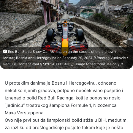
Red Bull Static Show Car RB14 seen on the streets of the old town in
Mostar, Bosnia and Herzegovina on February 29, 2024 // Predrag Vuckovic /
Red Bull Content Pool // SI202403010410 // Usage for editorial use only //
U proteklim danima je Bosnu i Hercegovinu, odnosno
nekoliko njenih gradova, potpuno neočekivano posjetio i
iznenadio bolid Red Bull Racinga, koji je ponosno nosio
“jedinicu” trostrukog šampiona Formule 1, Nizozemca
Maxa Verstappena.
Ovo nije prvi put da šampionski bolid stiže u BiH, međutim,
za razliku od prošlogodišnje posjete tokom koje je nešto