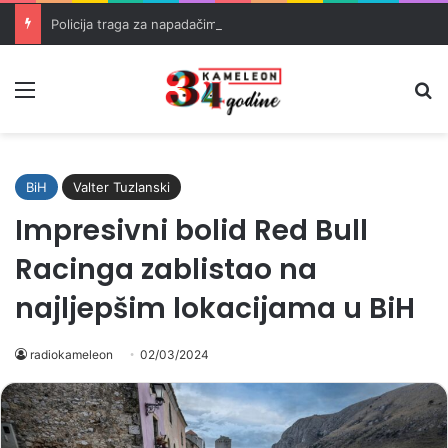
Policija traga za napadačima nakon pucnjave u Brčkom
Meni
Pr
BiH
Valter Tuzlanski
Impresivni bolid Red Bull
Racinga zablistao na
najljepšim lokacijama u BiH
radiokameleon
02/03/2024