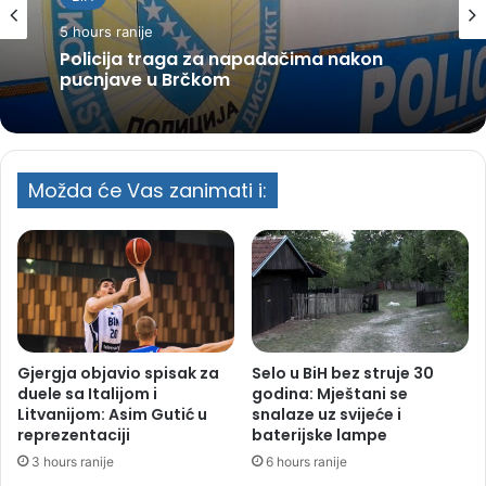
5 hours ranije
Policija traga za napadačima nakon
pucnjave u Brčkom
Možda će Vas zanimati i:
Gjergja objavio spisak za
Selo u BiH bez struje 30
duele sa Italijom i
godina: Mještani se
Litvanijom: Asim Gutić u
snalaze uz svijeće i
reprezentaciji
baterijske lampe
3 hours ranije
6 hours ranije