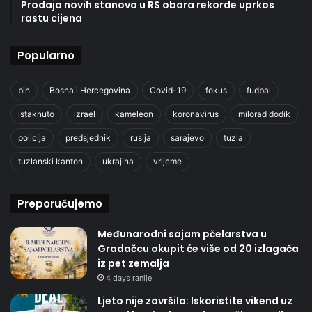
Prodaja novih stanova u RS obara rekorde uprkos
rastu cijena
Popularno
bih
Bosna i Hercegovina
Covid-19
fokus
fudbal
istaknuto
izrael
kameleon
koronavirus
milorad dodik
policija
predsjednik
rusija
sarajevo
tuzla
tuzlanski kanton
ukrajina
vrijeme
Preporučujemo
Međunarodni sajam pčelarstva u
Gradačcu okupit će više od 20 izlagača
iz pet zemalja
4 days ranije
Ljeto nije završilo: Iskoristite vikend uz