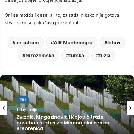
da se još uvijek procjenjuje situacija.
Oni se možda i dese, ali to, za sada, nikako nije gotova
stvar kako se pokušava prezentirati.
aerodrom
AIR Montenegro
letovi
Nizozemska
turska
tuzla
BiH
1 day ranije
Zvizdić, Magazinović i Kojović traže
poseban status za Memorijalni centar
Srebrenica