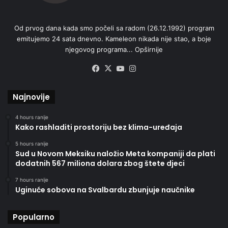
Od prvog dana kada smo počeli sa radom (26.12.1992) program
emitujemo 24 sata dnevno. Kameleon nikada nije stao, a boje
njegovog programa...
Opširnije
Facebook
X
YouTube
Instagram
Najnovije
4 hours ranije
Kako rashladiti prostoriju bez klima-uređaja
5 hours ranije
Sud u Novom Meksiku naložio Meta kompaniji da plati
dodatnih 567 miliona dolara zbog štete djeci
7 hours ranije
Uginuće sobova na Svalbardu zbunjuje naučnike
Popularno