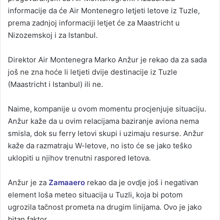
informacije da će Air Montenegro letjeti letove iz Tuzle,
prema zadnjoj informaciji letjet će za Maastricht u
Nizozemskoj i za Istanbul.
Direktor Air Montenegra Marko Anžur je rekao da za sada
još ne zna hoće li letjeti dvije destinacije iz Tuzle
(Maastricht i Istanbul) ili ne.
Naime, kompanije u ovom momentu procjenjuje situaciju.
Anžur kaže da u ovim relacijama baziranje aviona nema
smisla, dok su ferry letovi skupi i uzimaju resurse. Anžur
kaže da razmatraju W-letove, no isto će se jako teško
uklopiti u njihov trenutni raspored letova.
Anžur je za
Zamaaero
rekao da je ovdje još i negativan
element loša meteo situacija u Tuzli, koja bi potom
ugrozila tačnost prometa na drugim linijama. Ovo je jako
bitan faktor.