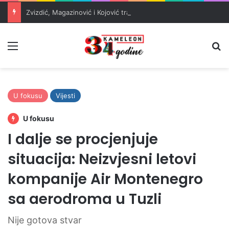
Zvizdić, Magazinović i Kojović traže poseban status za Memorijalni centar Srebrenica
Meni
Pr
U fokusu
Vijesti
U fokusu
I dalje se procjenjuje
situacija: Neizvjesni letovi
kompanije Air Montenegro
sa aerodroma u Tuzli
Nije gotova stvar