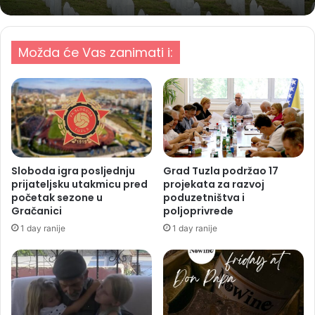
Možda će Vas zanimati i:
Sloboda igra posljednju
Grad Tuzla podržao 17
prijateljsku utakmicu pred
projekata za razvoj
početak sezone u
poduzetništva i
Gračanici
poljoprivrede
1 day ranije
1 day ranije