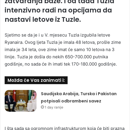
zatvaranja baze. I od tada Tuzla
intenzivno radi na opcijama da
nastavi letove iz Tuzle.
Sjetimo se da je i u V. mjesecu Tuzla izgubila letove
Ryanaira. Ovog ljeta Tuzla je imala 48 letova, prošle zime
imala je 34 leta, ove zime imat će samo 10 letova na 3
linije. Tuzla je došla do nekih 650-700.000 putnika
godišnje, no sada će ih imati tek 170-180.000 godišnje.
Možda će Vas zanimati i:
Saudijska Arabija, Turska i Pakistan
potpisali odbrambeni savez
1 day ranije
I šta sada sa ogromnom infrastrukturom koja će biti prazna