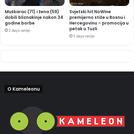
Muškarac (71) i žena (59)
Svjetski hit NoWine
dobili bliznakinje nakon 34
premijerno stiže u Bosnu i
godine borbe
Hercegovinu – promocija u
petak u Tuzli
2 days ranije
2 days ranije
O Kameleonu