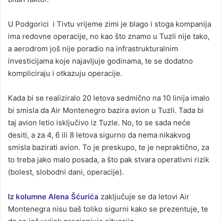
U Podgorici i Tivtu vrijeme zimi je blago i stoga kompanija
ima redovne operacije, no kao što znamo u Tuzli nije tako,
a aerodrom još nije poradio na infrastrukturalnim
investicijama koje najavljuje godinama, te se dodatno
kompliciraju i otkazuju operacije.
Kada bi se realiziralo 20 letova sedmično na 10 linija imalo
bi smisla da Air Montenegro bazira avion u Tuzli. Tada bi
taj avion letio isključivo iz Tuzle. No, to se sada neće
desiti, a za 4, 6 ili 8 letova sigurno da nema nikakvog
smisla bazirati avion. To je preskupo, te je nepraktično, za
to treba jako malo posada, a što pak stvara operativni rizik
(bolest, slobodni dani, operacije).
Iz kolumne Alena Šćurića
zaključuje se da letovi Air
Montenegra nisu baš toliko sigurni kako se prezentuje, te