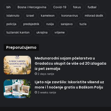
bih
Bosna i Hercegovina
Covid-19
fokus
fudbal
istaknuto
izrael
kameleon
koronavirus
milorad dodik
policija
predsjednik
rusija
sarajevo
tuzla
tuzlanski kanton
ukrajina
vrijeme
Preporučujemo
Međunarodni sajam pčelarstva u
Gradačcu okupit će više od 20 izlagača
iz pet zemalja
2 days ranije
Ljeto nije završilo: Iskoristite vikend uz
more i 1 noćenje gratis u Baškom Polju
3 weeks ranije