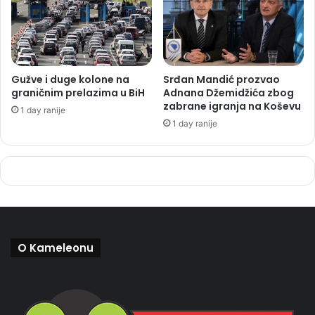
Gužve i duge kolone na
Srđan Mandić prozvao
graničnim prelazima u BiH
Adnana Džemidžića zbog
zabrane igranja na Koševu
1 day ranije
1 day ranije
O Kameleonu