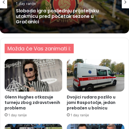
1 day ranije
Sloboda igra posljednju prijateljsku
utakmicu pred početak sezone u
Gračanici
Možda će Vas zanimati i:
Glenn Hughes otkazuje
Dvojici rudara pozlilo u
turneju zbog zdravstvenih
jami Raspotočje, jedan
problema
prebačen u bolnicu
1 day ranije
1 day ranije