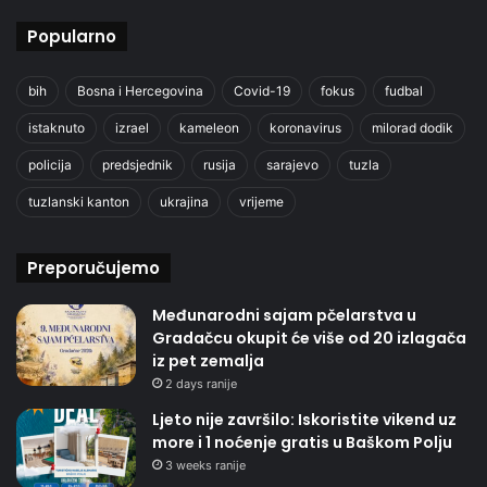
Popularno
bih
Bosna i Hercegovina
Covid-19
fokus
fudbal
istaknuto
izrael
kameleon
koronavirus
milorad dodik
policija
predsjednik
rusija
sarajevo
tuzla
tuzlanski kanton
ukrajina
vrijeme
Preporučujemo
Međunarodni sajam pčelarstva u
Gradačcu okupit će više od 20 izlagača
iz pet zemalja
2 days ranije
Ljeto nije završilo: Iskoristite vikend uz
more i 1 noćenje gratis u Baškom Polju
3 weeks ranije