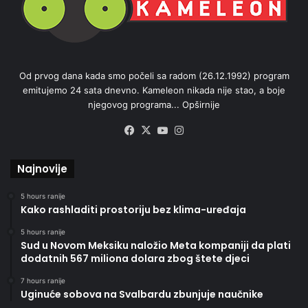
Od prvog dana kada smo počeli sa radom (26.12.1992) program
emitujemo 24 sata dnevno. Kameleon nikada nije stao, a boje
njegovog programa...
Opširnije
Facebook
X
YouTube
Instagram
Najnovije
5 hours ranije
Kako rashladiti prostoriju bez klima-uređaja
5 hours ranije
Sud u Novom Meksiku naložio Meta kompaniji da plati
dodatnih 567 miliona dolara zbog štete djeci
7 hours ranije
Uginuće sobova na Svalbardu zbunjuje naučnike