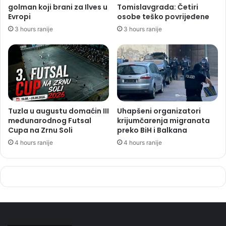
golman koji brani za Ilves u
Tomislavgrada: Četiri
Evropi
osobe teško povrijeđene
3 hours ranije
3 hours ranije
Tuzla u augustu domaćin III
Uhapšeni organizatori
međunarodnog Futsal
krijumčarenja migranata
Cupa na Zrnu Soli
preko BiH i Balkana
4 hours ranije
4 hours ranije