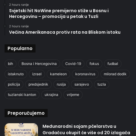
2 hours ranije
Svjetski hit NoWine premijerno stiže u Bosnu i
Hercegovinu – promocija u petak u Tuzli
2 hours ranije
Većina Amerikanaca protiv rata na Bliskom istoku
Popularno
bih
Bosna i Hercegovina
Covid-19
fokus
fudbal
istaknuto
izrael
kameleon
koronavirus
milorad dodik
policija
predsjednik
rusija
sarajevo
tuzla
tuzlanski kanton
ukrajina
vrijeme
Preporučujemo
Međunarodni sajam pčelarstva u
Gradačcu okupit će više od 20 izlagača