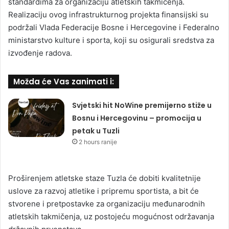
standardima za organizaciju atletskih takmičenja.
Realizaciju ovog infrastrukturnog projekta finansijski su
podržali Vlada Federacije Bosne i Hercegovine i Federalno
ministarstvo kulture i sporta, koji su osigurali sredstva za
izvođenje radova.
Možda će Vas zanimati i:
Svjetski hit NoWine premijerno stiže u
Bosnu i Hercegovinu – promocija u
petak u Tuzli
2 hours ranije
Proširenjem atletske staze Tuzla će dobiti kvalitetnije
uslove za razvoj atletike i pripremu sportista, a bit će
stvorene i pretpostavke za organizaciju međunarodnih
atletskih takmičenja, uz postojeću mogućnost održavanja