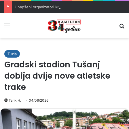
Uhapšeni organizatori krijumčarenja migranata preko BiH i Balkana
Meni
Pr
Tuzla
Gradski stadion Tušanj
dobija dvije nove atletske
trake
Tarik H.
04/06/2026