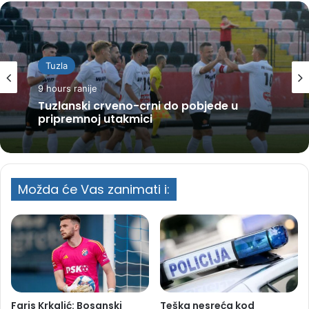
Tuzla
9 hours ranije
Tuzlanski crveno-crni do pobjede u
pripremnoj utakmici
Možda će Vas zanimati i:
Faris Krkalić: Bosanski
Teška nesreća kod