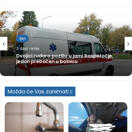
BiH
3 days ranije
Dvojici rudara pozlilo u jami Raspotočje,
jedan prebačen u bolnicu
Možda će Vas zanimati i: