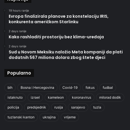
19 hours ranije
Evropa finalizirala planove za konstelaciju IRIS,
konkurenta američkom Starlinku
2 days ranije
Kako rashladiti prostoriju bez klima-uređaja
2 days ranije
Sud u Novom Meksiku naložio Meta kompaniji da plati
dodatnih 567 miliona dolara zbog štete djeci
Popularno
bih
Bosna i Hercegovina
Covid-19
fokus
fudbal
istaknuto
izrael
kameleon
koronavirus
milorad dodik
policija
predsjednik
rusija
sarajevo
tuzla
tuzlanski kanton
ukrajina
vrijeme