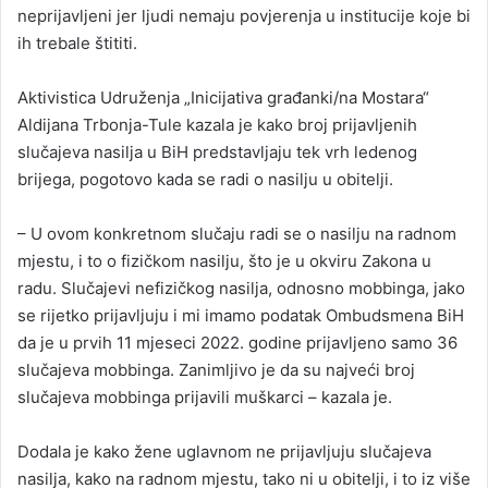
neprijavljeni jer ljudi nemaju povjerenja u institucije koje bi
ih trebale štititi.
Aktivistica Udruženja „Inicijativa građanki/na Mostara“
Aldijana Trbonja-Tule kazala je kako broj prijavljenih
slučajeva nasilja u BiH predstavljaju tek vrh ledenog
brijega, pogotovo kada se radi o nasilju u obitelji.
– U ovom konkretnom slučaju radi se o nasilju na radnom
mjestu, i to o fizičkom nasilju, što je u okviru Zakona u
radu. Slučajevi nefizičkog nasilja, odnosno mobbinga, jako
se rijetko prijavljuju i mi imamo podatak Ombudsmena BiH
da je u prvih 11 mjeseci 2022. godine prijavljeno samo 36
slučajeva mobbinga. Zanimljivo je da su najveći broj
slučajeva mobbinga prijavili muškarci – kazala je.
Dodala je kako žene uglavnom ne prijavljuju slučajeva
nasilja, kako na radnom mjestu, tako ni u obitelji, i to iz više