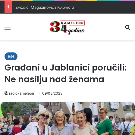
Zvizdić, Magazinović i Kojović traže poseban status za Memorijalni centar Srebrenica
Meni
Pr
BiH
Građani u Jablanici poručili:
Ne nasilju nad ženama
radiokameleon
09/08/2023