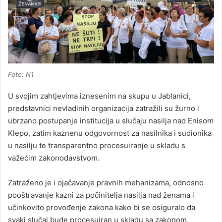
Foto: N1
U svojim zahtjevima iznesenim na skupu u Jablanici,
predstavnici nevladinih organizacija zatražili su žurno i
ubrzano postupanje institucija u slučaju nasilja nad Enisom
Klepo, zatim kaznenu odgovornost za nasilnika i sudionika
u nasilju te transparentno procesuiranje u skladu s
važećim zakonodavstvom.
Zatraženo je i ojačavanje pravnih mehanizama, odnosno
pooštravanje kazni za počinitelja nasilja nad ženama i
učinkovito provođenje zakona kako bi se osiguralo da
svaki slučaj bude procesuiran u skladu sa zakonom.