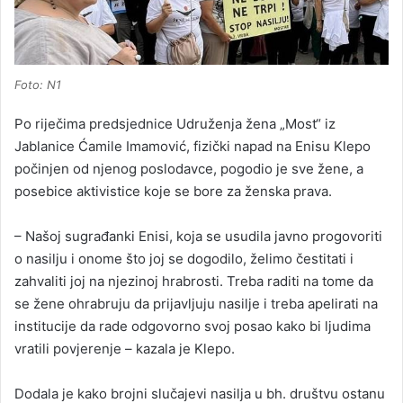
Foto: N1
Po riječima predsjednice Udruženja žena „Most“ iz
Jablanice Ćamile Imamović, fizički napad na Enisu Klepo
počinjen od njenog poslodavce, pogodio je sve žene, a
posebice aktivistice koje se bore za ženska prava.
– Našoj sugrađanki Enisi, koja se usudila javno progovoriti
o nasilju i onome što joj se dogodilo, želimo čestitati i
zahvaliti joj na njezinoj hrabrosti. Treba raditi na tome da
se žene ohrabruju da prijavljuju nasilje i treba apelirati na
institucije da rade odgovorno svoj posao kako bi ljudima
vratili povjerenje – kazala je Klepo.
Dodala je kako brojni slučajevi nasilja u bh. društvu ostanu