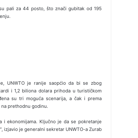
 su pali za 44 posto, što znači gubitak od 195
enju.
je, UNWTO je ranije saopćio da bi se zbog
rdi i 1,2 biliona dolara prihoda u turističkom
eđena su tri moguća scenarija, a čak i prema
u na prethodnu godinu.
ima i ekonomijama. Ključno je da se pokretanje
o”, izjavio je generalni sekretar UNWTO-a Zurab