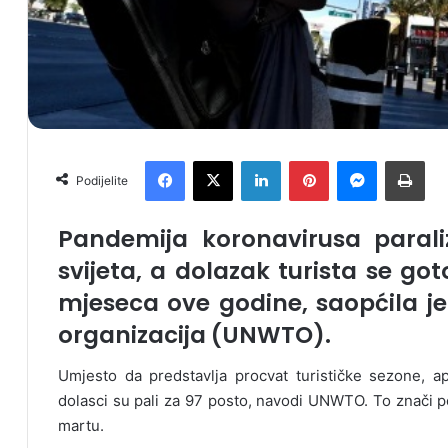
Facebook
X
LinkedIn
Pinterest
Messenger
Print
Podijelite
Pandemija koronavirusa parali
svijeta, a dolazak turista se got
mjeseca ove godine, saopćila je
organizacija (UNWTO).
Umjesto da predstavlja procvat turističke sezone, ap
dolasci su pali za 97 posto, navodi UNWTO. To znači 
martu.