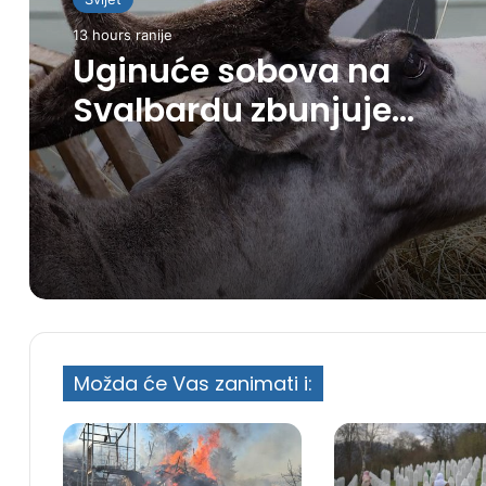
13 hours ranije
Uginuće sobova na
Svalbardu zbunjuje
naučnike
Možda će Vas zanimati i: