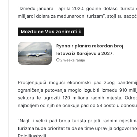
“Između januara i aprila 2020. godine dolasci turista
milijardi dolara za međunarodni turizam”, stoji su saopć
Možda će Vas zanimati i:
Ryanair planira rekordan broj
letova iz Sarajeva u 2027.
2 weeks ranije
Procjenjujući mogući ekonomski pad zbog pandemi
ograničenja putovanja moglo izgubiti između 910 milija
sektoru te ugroziti 120 miliona radnih mjesta. Odr
najboljem od njih se očekuje pad od 58 posto u odnos
“Nagli i veliki pad broja turista prijeti radnim mjest
turizma bude prioritet te da se time upravlja odgovorn
Pololikashvili.