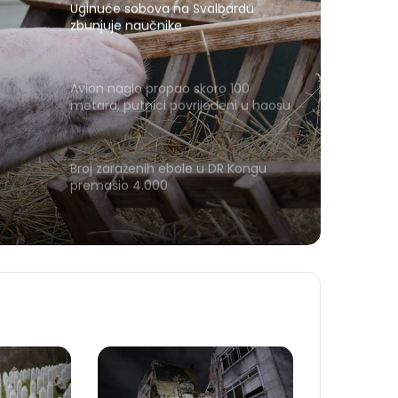
Uginuće sobova na Svalbardu
zbunjuje naučnike
Avion naglo propao skoro 100
metara, putnici povrijeđeni u haosu
Broj zaraženih ebole u DR Kongu
premašio 4.000