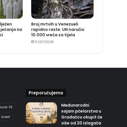
lježen
Broj mrtvih u Venezueli
jećanja na
rapidno raste: UN naručio
ci
10.000 vreća za tijela
01/07/2026
Preporučujemo
Međunarodni
ovid-19
sajam pčelarstva u
Gradačcu okupit će
izrael
više od 20 izlagača