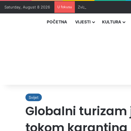
Saturday, August 8 2026
U fokusu
Zvizdić, Magazinović i Kojovi
POČETNA
VIJESTI
KULTURA
Svijet
Globalni turizam 
tokom karantina