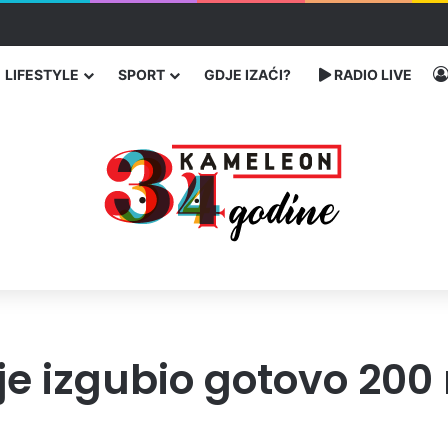
ć traže poseban status za Memorijalni centar Srebrenica
LIFESTYLE
SPORT
GDJE IZAĆI?
RADIO LIVE
je izgubio gotovo 200 