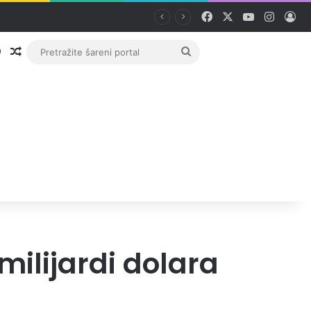
Facebook
X
YouTube
Instag
Pri
Prijava
Random članak
Pretražite
šareni
portal
milijardi dolara