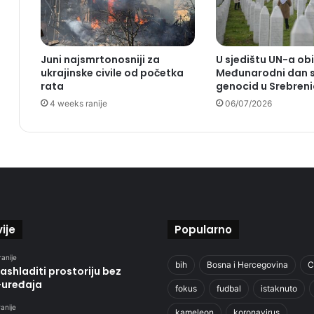
Juni najsmrtonosniji za
U sjedištu UN-a obi
ukrajinske civile od početka
Međunarodni dan s
rata
genocid u Srebreni
4 weeks ranije
06/07/2026
ije
Popularno
ranije
bih
Bosna i Hercegovina
C
ashladiti prostoriju bez
-uređaja
fokus
fudbal
istaknuto
anije
kameleon
koronavirus