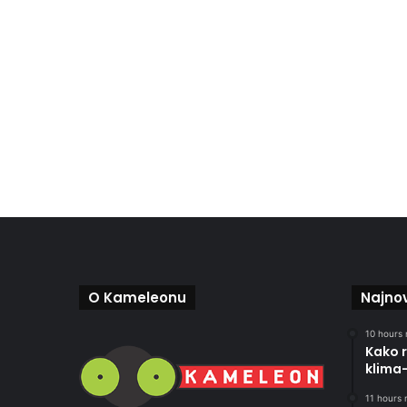
O Kameleonu
Najnov
10 hours 
Kako r
klima
11 hours r