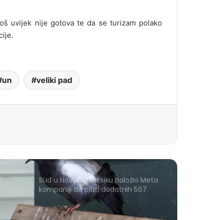
oš uvijek nije gotova te da se turizam polako
ije.
un
veliki pad
Sud u Novom Meksiku naložio Meta
kompaniji da plati dodatnih 567
miliona dolara zbog štete djeci