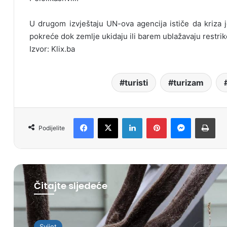
U drugom izvještaju UN-ova agencija ističe da kriza j
pokreće dok zemlje ukidaju ili barem ublažavaju restrikc
Izvor: Klix.ba
turisti
turizam
Facebook
X
LinkedIn
Pinterest
Messenger
Print
Podijelite
Čitajte sljedeće
Svijet