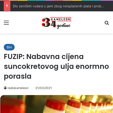
Dio zeničkih rudara u jami zbog neisplaćenih plata i problema sa zdravstvenim knjižicama
Meni
Pr
BiH
FUZIP: Nabavna cijena
suncokretovog ulja enormno
porasla
radiokameleon
31/03/2021