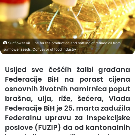
Sunflower oil. Line for the production and bottling of refined oil from
sunflower seeds. Conveyor of food industry
Usljed sve češćih žalbi građana
Federacije BiH na porast cijena
osnovnih životnih namirnica poput
brašna, ulja, riže, šećera, Vlada
Federacije BiH je 25. marta zadužila
Federalnu upravu za inspekcijske
poslove (FUZIP) da od kantonalnih