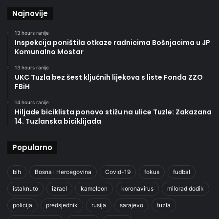
Najnovije
13 hours ranije
Inspekcija poništila otkaze radnicima Bošnjacima u JP
Komunalno Mostar
13 hours ranije
UKC Tuzla bez šest ključnih lijekova s liste Fonda ZZO
FBiH
14 hours ranije
Hiljade biciklista ponovo stižu na ulice Tuzle: Zakazana
14. Tuzlanska biciklijada
Popularno
bih
Bosna i Hercegovina
Covid-19
fokus
fudbal
istaknuto
izrael
kameleon
koronavirus
milorad dodik
policija
predsjednik
rusija
sarajevo
tuzla