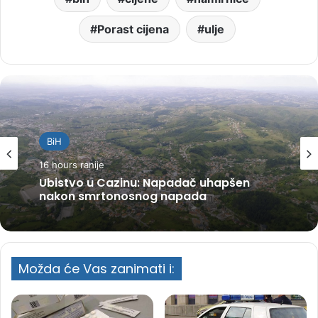
Porast cijena
ulje
BiH
16 hours ranije
Ubistvo u Cazinu: Napadač uhapšen
nakon smrtonosnog napada
Možda će Vas zanimati i: