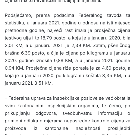
cijena i marži i eventualnim daljnjim mjerama.
Podsjećamo, prema podacima Federalnog zavoda za
statistiku, u januaru 2021. godine u odnosu na isti mjesec
prethodne godine, najveći rast imala je prosječna cijena
jestivog ulja i to 18,79 posto, a koja je u januaru 2020. bila
2,01 KM, a u januaru 2021. je 2,39 KM. Zatim, pšeničnog
brašna 6,39 posto, a čija je cijena po kilogramu u januaru
2020. godine iznosila 0,88 KM, a u januaru 2021. godine
0,94 KM. Prosječna cijena riže porasla je za 4,60 posto, a
koja je u januaru 2020. po kilogramu koštala 3,35 KM, a u
januaru 2021. 3,51 KM.
– Federalna uprava za inspekcijske poslove se već obratila
svim kantonalnim inspekcijskim organima, te ćemo, po
prikupljanju odgovora, sveobuhvatnu informaciju o
primjeni odluka o mjerama neposredne kontrole cijena za
proizvode iz kantonalne nadležnosti proslijediti