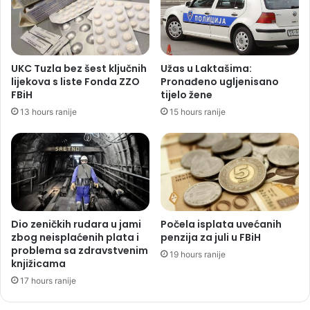
UKC Tuzla bez šest ključnih
Užas u Laktašima:
lijekova s liste Fonda ZZO
Pronađeno ugljenisano
FBiH
tijelo žene
13 hours ranije
15 hours ranije
Dio zeničkih rudara u jami
Počela isplata uvećanih
zbog neisplaćenih plata i
penzija za juli u FBiH
problema sa zdravstvenim
19 hours ranije
knjižicama
17 hours ranije