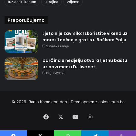
tuzlanski kanton
ukrajina
vrijeme
Preporučujemo
Ljeto nije završilo: Iskoristite vikend uz
more i 1 noćenje gratis u Baškom Polju
3 weeks ranije
barČina u nedjelju otvara ljetnu baštu
uz novi meni i DJ live set
08/05/2026
© 2026. Radio Kameleon doo | Development:
colosseum.ba
Facebook
X
YouTube
Instagram