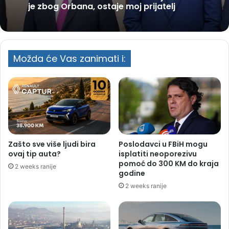
je zbog Orbana, ostaje moj prijatelj
Možda će Vas zanimati i:
Zašto sve više ljudi bira
Poslodavci u FBiH mogu
ovaj tip auta?
isplatiti neoporezivu
pomoć do 300 KM do kraja
2 weeks ranije
godine
2 weeks ranije