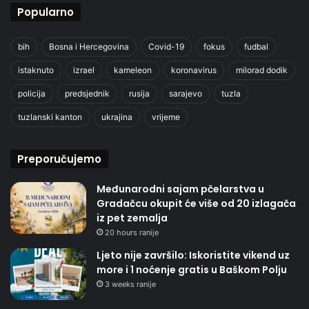
Popularno
bih
Bosna i Hercegovina
Covid-19
fokus
fudbal
istaknuto
izrael
kameleon
koronavirus
milorad dodik
policija
predsjednik
rusija
sarajevo
tuzla
tuzlanski kanton
ukrajina
vrijeme
Preporučujemo
Međunarodni sajam pčelarstva u
Gradačcu okupit će više od 20 izlagača
iz pet zemalja
20 hours ranije
Ljeto nije završilo: Iskoristite vikend uz
more i 1 noćenje gratis u Baškom Polju
3 weeks ranije