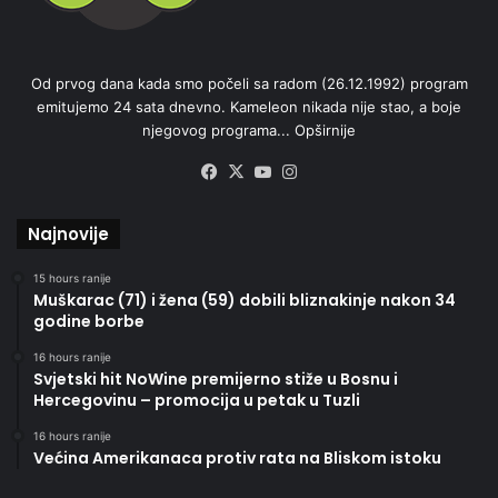
Od prvog dana kada smo počeli sa radom (26.12.1992) program
emitujemo 24 sata dnevno. Kameleon nikada nije stao, a boje
njegovog programa...
Opširnije
Facebook
X
YouTube
Instagram
Najnovije
15 hours ranije
Muškarac (71) i žena (59) dobili bliznakinje nakon 34
godine borbe
16 hours ranije
Svjetski hit NoWine premijerno stiže u Bosnu i
Hercegovinu – promocija u petak u Tuzli
16 hours ranije
Većina Amerikanaca protiv rata na Bliskom istoku