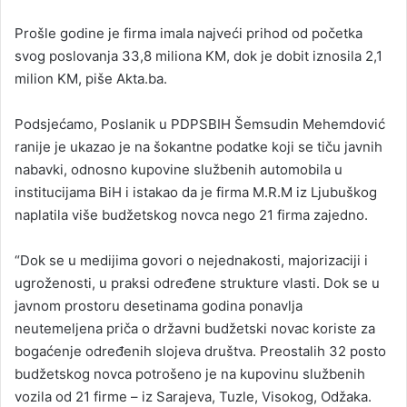
Prošle godine je firma imala najveći prihod od početka
svog poslovanja 33,8 miliona KM, dok je dobit iznosila 2,1
milion KM, piše Akta.ba.
Podsjećamo, Poslanik u PDPSBIH Šemsudin Mehemdović
ranije je ukazao je na šokantne podatke koji se tiču javnih
nabavki, odnosno kupovine službenih automobila u
institucijama BiH i istakao da je firma M.R.M iz Ljubuškog
naplatila više budžetskog novca nego 21 firma zajedno.
“Dok se u medijima govori o nejednakosti, majorizaciji i
ugroženosti, u praksi određene strukture vlasti. Dok se u
javnom prostoru desetinama godina ponavlja
neutemeljena priča o državni budžetski novac koriste za
bogaćenje određenih slojeva društva. Preostalih 32 posto
budžetskog novca potrošeno je na kupovinu službenih
vozila od 21 firme – iz Sarajeva, Tuzle, Visokog, Odžaka.