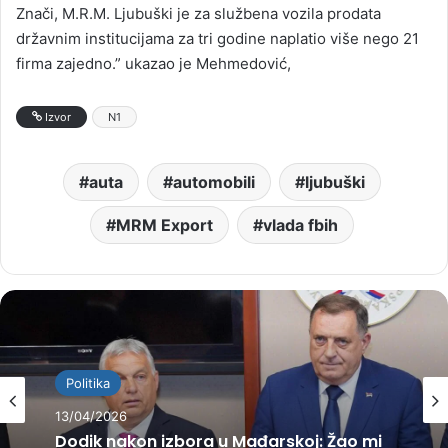
Znači, M.R.M. Ljubuški je za službena vozila prodata
državnim institucijama za tri godine naplatio više nego 21
firma zajedno.” ukazao je Mehmedović,
Izvor
N1
auta
automobili
ljubuški
MRM Export
vlada fbih
Politika
13/04/2026
Dodik nakon izbora u Mađarskoj: Žao mi