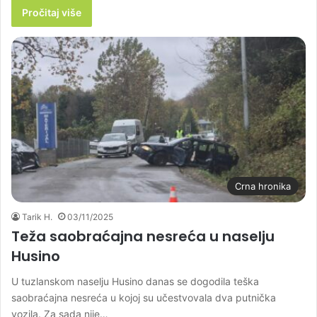
Pročitaj više
Crna hronika
Tarik H.
03/11/2025
Teža saobraćajna nesreća u naselju
Husino
U tuzlanskom naselju Husino danas se dogodila teška
saobraćajna nesreća u kojoj su učestvovala dva putnička
vozila. Za sada nije…