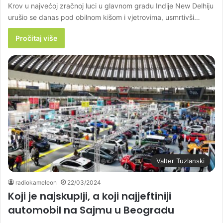
Krov u najvećoj zračnoj luci u glavnom gradu Indije New Delhiju
urušio se danas pod obilnom kišom i vjetrovima, usmrtivši…
Pročitaj više
Valter Tuzlanski
radiokameleon
22/03/2024
Koji je najskuplji, a koji najjeftiniji
automobil na Sajmu u Beogradu