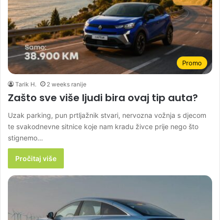
Promo
Tarik H.
2 weeks ranije
Zašto sve više ljudi bira ovaj tip auta?
Uzak parking, pun prtljažnik stvari, nervozna vožnja s djecom
te svakodnevne sitnice koje nam kradu živce prije nego što
stignemo…
Pročitaj više