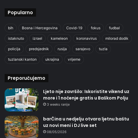
Popularno
bih
Bosna i Hercegovina
Covid-19
fokus
fudbal
istaknuto
izrael
kameleon
koronavirus
milorad dodik
policija
predsjednik
rusija
sarajevo
tuzla
tuzlanski kanton
ukrajina
vrijeme
Preporučujemo
Ljeto nije završilo: Iskoristite vikend uz
more i 1 noćenje gratis u Baškom Polju
3 weeks ranije
barČina u nedjelju otvara ljetnu baštu
uz novi meni i DJ live set
08/05/2026