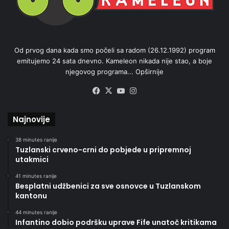
Od prvog dana kada smo počeli sa radom (26.12.1992) program
emitujemo 24 sata dnevno. Kameleon nikada nije stao, a boje
njegovog programa...
Opširnije
Facebook
X
YouTube
Instagram
Najnovije
38 minutes ranije
Tuzlanski crveno-crni do pobjede u pripremnoj
utakmici
41 minutes ranije
Besplatni udžbenici za sve osnovce u Tuzlanskom
kantonu
44 minutes ranije
Infantino dobio podršku uprave Fife unatoč kritikama