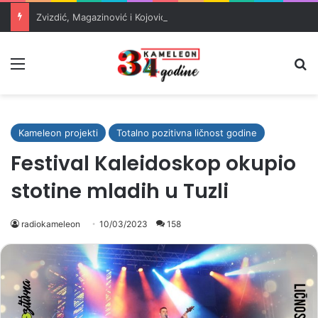
Zvizdić, Magazinović i Kojović traže poseban status za Memorijalni centar Srebrenica
Meni
Pr
Kameleon projekti
Totalno pozitivna ličnost godine
Festival Kaleidoskop okupio
stotine mladih u Tuzli
radiokameleon
10/03/2023
158