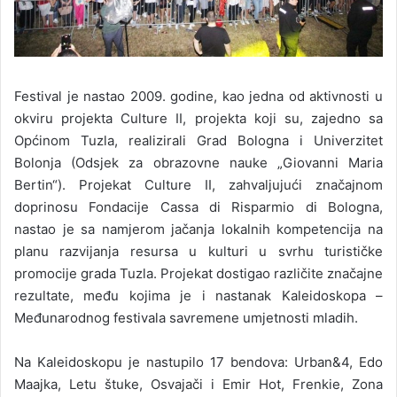
Festival je nastao 2009. godine, kao jedna od aktivnosti u
okviru projekta Culture II, projekta koji su, zajedno sa
Općinom Tuzla, realizirali Grad Bologna i Univerzitet
Bolonja (Odsjek za obrazovne nauke „Giovanni Maria
Bertin“). Projekat Culture II, zahvaljujući značajnom
doprinosu Fondacije Cassa di Risparmio di Bologna,
nastao je sa namjerom jačanja lokalnih kompetencija na
planu razvijanja resursa u kulturi u svrhu turističke
promocije grada Tuzla. Projekat dostigao različite značajne
rezultate, među kojima je i nastanak Kaleidoskopa –
Međunarodnog festivala savremene umjetnosti mladih.
Na Kaleidoskopu je nastupilo 17 bendova: Urban&4, Edo
Maajka, Letu štuke, Osvajači i Emir Hot, Frenkie, Zona