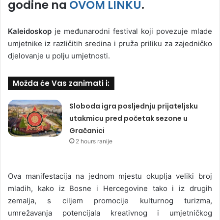
godine na
OVOM LINKU
.
Kaleidoskop
je međunarodni festival koji povezuje mlade
umjetnike iz različitih sredina i pruža priliku za zajedničko
djelovanje u polju umjetnosti.
Možda će Vas zanimati i:
Sloboda igra posljednju prijateljsku
utakmicu pred početak sezone u
Gračanici
2 hours ranije
Ova manifestacija na jednom mjestu okuplja veliki broj
mladih, kako iz Bosne i Hercegovine tako i iz drugih
zemalja, s ciljem promocije kulturnog turizma,
umrežavanja potencijala kreativnog i umjetničkog