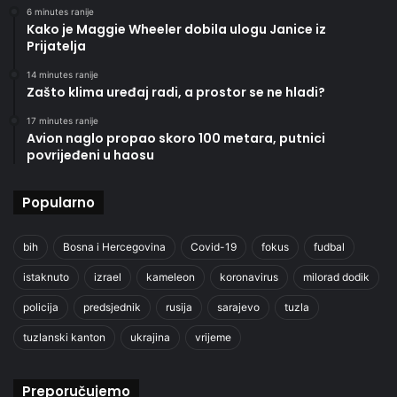
6 minutes ranije
Kako je Maggie Wheeler dobila ulogu Janice iz
Prijatelja
14 minutes ranije
Zašto klima uređaj radi, a prostor se ne hladi?
17 minutes ranije
Avion naglo propao skoro 100 metara, putnici
povrijeđeni u haosu
Popularno
bih
Bosna i Hercegovina
Covid-19
fokus
fudbal
istaknuto
izrael
kameleon
koronavirus
milorad dodik
policija
predsjednik
rusija
sarajevo
tuzla
tuzlanski kanton
ukrajina
vrijeme
Preporučujemo