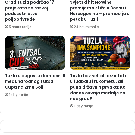
Grad Tuzla podržao 17
Svjetski hit NoWine
projekata za razvoj
premijerno stiže u Bosnu i
poduzetništva i
Hercegovinu – promocija u
poljoprivrede
petak u Tuzli
5 hours ranije
24 hours ranije
Tuzla u augustu domaćin III
Tuzla bez velikih rezultata
međunarodnog Futsal
u fudbalu i rukometu, ali
Cupa na Zrnu Soli
puna državnih prvaka: Ko
danas osvaja medalje za
1 day ranije
naš grad?
1 day ranije