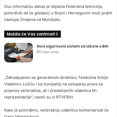
Ovu informaciju danas je objavila Federalna televizija,
potvrdivši da će gledaoci u Bosni i Hercegovini moći pratiti
nastupe Zmajeva na Mundijalu.
Možda će Vas zanimati i:
Novi sigurnosni sistem za izbore u BiH
2 days ranije
„Zahvaljujemo se generalnom direktoru Telekoma Srbije
Vladimiru Lučiću i toj kompaniji na ustupanju prava za
prijenos večerašnje, ali i predstojećih utakmica bh.
reprezentacije“, naveli su iz RTVFBiH.
Kako je potvrđeno, večerašnju utakmicu komentarisat će
Dario Mehmedović.