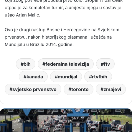
koji zbog povrede propušta prvo kolo. Štoper Nidal Čelik
otpao je za kompletan turnir, a umjesto njega u sastav je
ušao Arjan Malić.
Ovo je drugi nastup Bosne i Hercegovine na Svjetskom
prvenstvu, nakon historijskog plasmana i učešća na
Mundijalu u Brazilu 2014. godine.
bih
federalna televizija
ftv
kanada
mundijal
rtvfbih
svjetsko prvenstvo
toronto
zmajevi