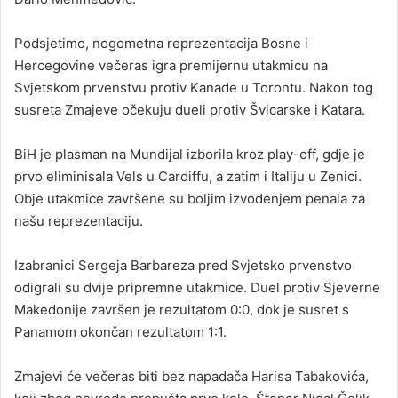
Podsjetimo, nogometna reprezentacija Bosne i
Hercegovine večeras igra premijernu utakmicu na
Svjetskom prvenstvu protiv Kanade u Torontu. Nakon tog
susreta Zmajeve očekuju dueli protiv Švicarske i Katara.
BiH je plasman na Mundijal izborila kroz play-off, gdje je
prvo eliminisala Vels u Cardiffu, a zatim i Italiju u Zenici.
Obje utakmice završene su boljim izvođenjem penala za
našu reprezentaciju.
Izabranici Sergeja Barbareza pred Svjetsko prvenstvo
odigrali su dvije pripremne utakmice. Duel protiv Sjeverne
Makedonije završen je rezultatom 0:0, dok je susret s
Panamom okončan rezultatom 1:1.
Zmajevi će večeras biti bez napadača Harisa Tabakovića,