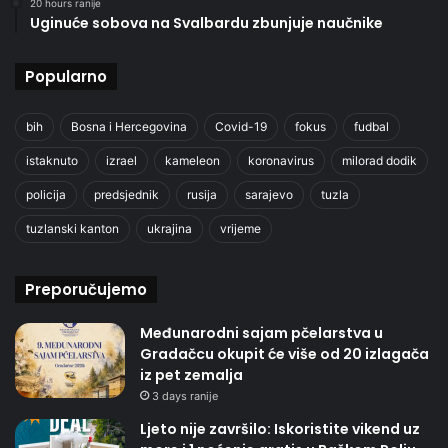
20 hours ranije
Uginuće sobova na Svalbardu zbunjuje naučnike
Popularno
bih
Bosna i Hercegovina
Covid-19
fokus
fudbal
istaknuto
izrael
kameleon
koronavirus
milorad dodik
policija
predsjednik
rusija
sarajevo
tuzla
tuzlanski kanton
ukrajina
vrijeme
Preporučujemo
Međunarodni sajam pčelarstva u
Gradačcu okupit će više od 20 izlagača
iz pet zemalja
3 days ranije
Ljeto nije završilo: Iskoristite vikend uz