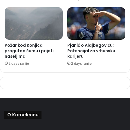
Požar kod Konjica
Pjanić o Alajbegoviću:
progutao šumu i prijeti
Potencijal za vrhunsku
naseljima
karijeru
2 days ranije
2 days ranije
O Kameleonu