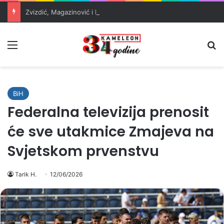
Zvizdić, Magazinović i Kojović traže poseban status za Memorijalni centar Srebrenica
Meni
Pr
BiH
Federalna televizija prenosit
će sve utakmice Zmajeva na
Svjetskom prvenstvu
Tarik H.
12/06/2026