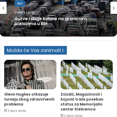
BiH
2 days ranije
Gužve i duge kolone na graničnim
prelazima u BiH
Možda će Vas zanimati i:
Glenn Hughes otkazuje
Zvizdić, Magazinović i
turneju zbog zdravstvenih
Kojović traže poseban
problema
status za Memorijalni
centar Srebrenica
2 days ranije
2 days ranije