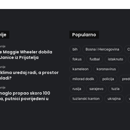
ije
Popularno
anije
bih
Bosna i Hercegovina
C
je Maggie Wheeler dobila
Janice iz Prijatelja
fokus
fudbal
istaknuto
anije
kameleon
koronavirus
klima uređaj radi, a prostor
hladi?
milorad dodik
policija
pred
anije
rusija
sarajevo
tuzla
 naglo propao skoro 100
, putnici povrijeđeni u
tuzlanski kanton
ukrajina