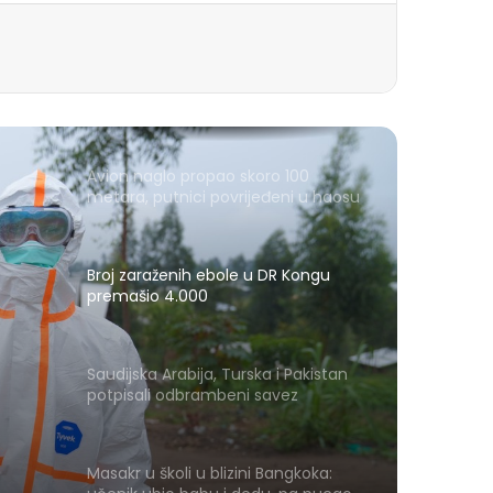
Avion naglo propao skoro 100
metara, putnici povrijeđeni u haosu
Broj zaraženih ebole u DR Kongu
premašio 4.000
Saudijska Arabija, Turska i Pakistan
potpisali odbrambeni savez
Masakr u školi u blizini Bangkoka: