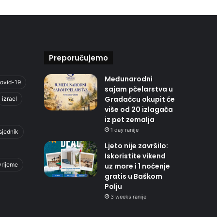
Preporučujemo
Međunarodni
ovid-19
sajam pčelarstva u
Gradačcu okupit će
izrael
više od 20 izlagača
iz pet zemalja
1 day ranije
sjednik
Ljeto nije završilo:
Iskoristite vikend
vrijeme
uz more i 1 noćenje
gratis u Baškom
Polju
3 weeks ranije