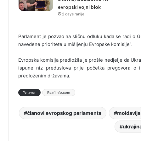
evropski vojni blok
2 days ranije
Parlament je pozvao na sličnu odluku kada se radi o Gru
navedene prioritete u mišljenju Evropske komisije”.
Evropska komisija predložila je prošle nedjelje da Ukra
ispune niz preduslova prije početka pregovora o i
predloženim državama.
Izvor
Rs.n1info.com
članovi evropskog parlamenta
moldavija
ukrajin