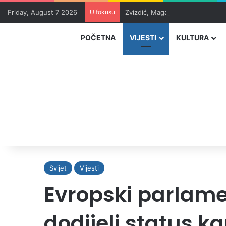
Friday, August 7 2026
U fokusu
Zvizdić, Magazinović i Kojović 
POČETNA
VIJESTI
KULTURA
Svijet
Vijesti
Evropski parlamen
dodijeli status k