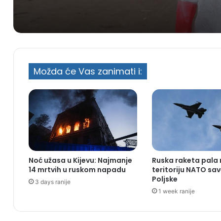
Možda će Vas zanimati i:
Noć užasa u Kijevu: Najmanje
Ruska raketa pala
14 mrtvih u ruskom napadu
teritoriju NATO sa
Poljske
3 days ranije
1 week ranije