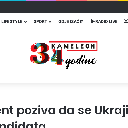
traže poseban status za Memorijalni centar Srebrenica
LIFESTYLE
SPORT
GDJE IZAĆI?
RADIO LIVE
t poziva da se Ukrajin
andidata