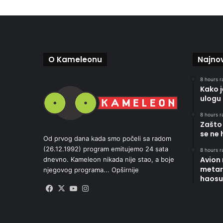
O Kameleonu
Najnov
8 hours r
Kako 
ulogu 
8 hours r
Zašto 
se ne 
Od prvog dana kada smo počeli sa radom
(26.12.1992) program emitujemo 24 sata
8 hours r
Avion
dnevno. Kameleon nikada nije stao, a boje
metara
njegovog programa...
Opširnije
haosu
Facebook
X
YouTube
Instagram