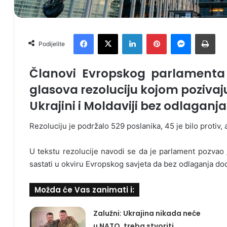
Facebook
X
LinkedIn
Pinterest
Messenger
Print
Podijelite
Članovi Evropskog parlamenta 
glasova rezoluciju kojom pozivaju
Ukrajini i Moldaviji bez odlaganja
Rezoluciju je podržalo 529 poslanika, 45 je bilo protiv,
U tekstu rezolucije navodi se da je parlament pozvao „
sastati u okviru Evropskog savjeta da bez odlaganja dodij
Možda će Vas zanimati i:
Zalužni: Ukrajina nikada neće
u NATO, treba stvoriti