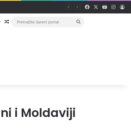
Facebook
X
YouTube
Instag
Pri
Prijava
Random članak
Pretražite
šareni
portal
i i Moldaviji