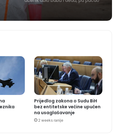
učenik ubio babu i dedu, pa pucao
na nastavnike i đake
 na
Prijedlog zakona o Sudu BiH
veznika
bez entitetske većine upućen
na usaglašavanje
2 weeks ranije