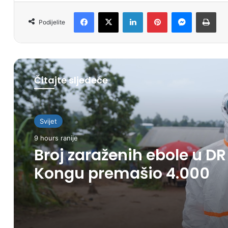
Facebook
X
LinkedIn
Pinterest
Messenger
Print
Podijelite
Čitajte sljedeće
Svijet
9 hours ranije
Broj zaraženih ebole u DR
Kongu premašio 4.000