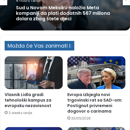
4 hours ranije
Sud u Novom Meksiku naložio Meta
kompaniji da plati dodatnih 567 miliona
dolara zbog štete djeci
Možda će Vas zanimati i:
Vlasnik Lidla gradi
Evropa izbjegla novi
tehnološki kampus za
trgovinski rat sa SAD-om:
evropsku nezavisnost
Postignut privremeni
dogovor o carinama
3 weeks ranije
20/05/2026