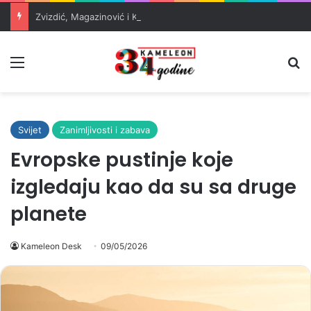
Zvizdić, Magazinović i Kojović traže poseban status za Memorijalni centar Srebrenica
Meni
Pr
Svijet
Zanimljivosti i zabava
Evropske pustinje koje
izgledaju kao da su sa druge
planete
Kameleon Desk
09/05/2026