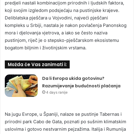
predjeli nastali kombinacijom prirodnih i ljudskih faktora,
koji svojim izgledom podsjećaju na pustinjske krajeve.
Deliblatska pješčara u Vojvodini, najveći pješčani
kompleks u Srbiji, nastala je nakon povlačenja Panonskog
mora i djelovanja vjetrova, a iako se često naziva
pustinjom, riječ je o stepsko-pješčarskom ekosistemu
bogatom biljnim i životinjskim vrstama.
Možda će Vas zanimati i:
Da li Evropa ukida gotovinu?
Razumijevanje budućnosti plaćanja
4 days ranije
Na jugu Evrope, u Španiji, nalaze se pustinje Tabernas i
prirodni park Cabo de Gata, poznati po sušnim klimatskim
uslovima i gotovo nestvarnim pejzažima. Italija i Rumunija