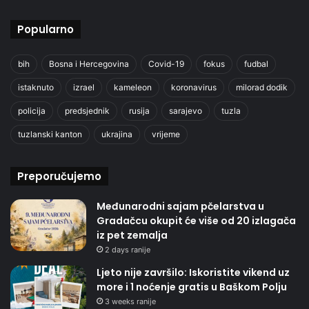
Popularno
bih
Bosna i Hercegovina
Covid-19
fokus
fudbal
istaknuto
izrael
kameleon
koronavirus
milorad dodik
policija
predsjednik
rusija
sarajevo
tuzla
tuzlanski kanton
ukrajina
vrijeme
Preporučujemo
Međunarodni sajam pčelarstva u
Gradačcu okupit će više od 20 izlagača
iz pet zemalja
2 days ranije
Ljeto nije završilo: Iskoristite vikend uz
more i 1 noćenje gratis u Baškom Polju
3 weeks ranije