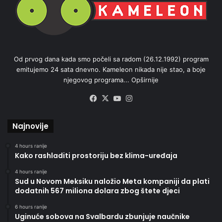
Od prvog dana kada smo počeli sa radom (26.12.1992) program
emitujemo 24 sata dnevno. Kameleon nikada nije stao, a boje
njegovog programa...
Opširnije
Facebook
X
YouTube
Instagram
Najnovije
4 hours ranije
Kako rashladiti prostoriju bez klima-uređaja
4 hours ranije
Sud u Novom Meksiku naložio Meta kompaniji da plati
dodatnih 567 miliona dolara zbog štete djeci
6 hours ranije
Uginuće sobova na Svalbardu zbunjuje naučnike