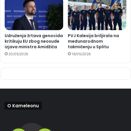
Udruženja žrtava genocida
PVJ Kalesija briljirala na
kritikuju EU zbog neosude
međunarodnom
izjava ministra Amidžića
takmičenju u Splitu
20/05/2026
18/05/2026
O Kameleonu