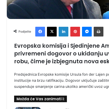
Facebook
X
LinkedIn
Pinterest
Messenger
Print
Podijelite
Evropska komisija i Sjedinjene A
privremeni dogovor o ukidanju u
robu, čime je izbjegnuta nova esk
Predsjednica Evropske komisije Ursula fon der Lajen p
institucije na brzu ratifikaciju. Dogovor uključuje zaš
suspenduje smanjenje carina ukoliko američki uvoz ugr
Možda će Vas zanimati i: