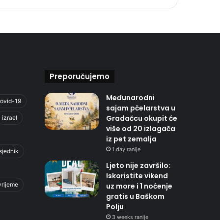
Preporučujemo
Međunarodni
ovid-19
sajam pčelarstva u
Gradačcu okupit će
izrael
više od 20 izlagača
iz pet zemalja
1 day ranije
sjednik
Ljeto nije završilo:
Iskoristite vikend
vrijeme
uz more i 1 noćenje
gratis u Baškom
Polju
3 weeks ranije