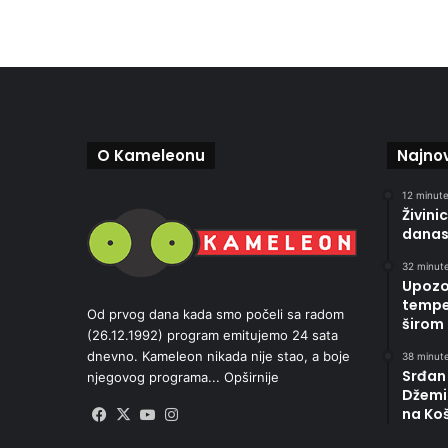
O Kameleonu
Najnov
12 minute
Živini
danas
32 minute
Upozo
temper
Od prvog dana kada smo počeli sa radom
širom
(26.12.1992) program emitujemo 24 sata
dnevno. Kameleon nikada nije stao, a boje
38 minute
Srđan
njegovog programa...
Opširnije
Džemi
na Ko
Facebook
X
YouTube
Instagram