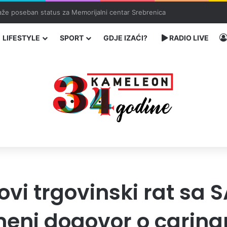
ka: učenik ubio babu i dedu, pa pucao na nastavnike i đake
LIFESTYLE
SPORT
GDJE IZAĆI?
RADIO LIVE
ovi trgovinski rat sa
meni dogovor o carin