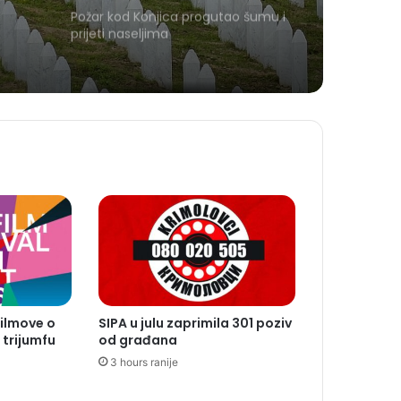
Požar kod Konjica progutao šumu i
prijeti naseljima
filmove o
SIPA u julu zaprimila 301 poziv
trijumfu
od građana
3 hours ranije