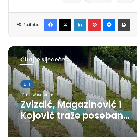
Facebook
X
LinkedIn
Pinterest
Messenger
Print
Podijelite
Čitajte sljedeće
BiH
41 minutes ranije
Zvizdić, Magazinović i
Kojović traže poseban
status za Memorijalni