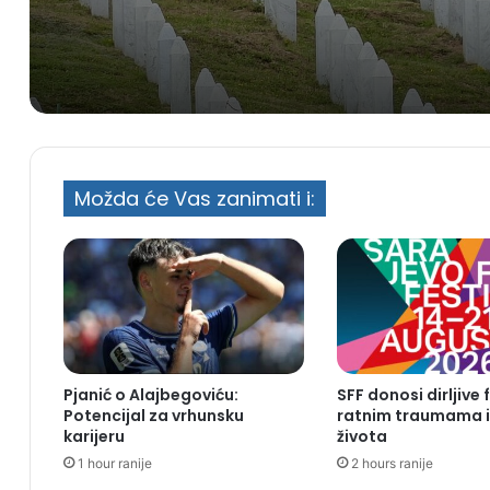
centar Srebrenica
Možda će Vas zanimati i:
Pjanić o Alajbegoviću:
SFF donosi dirljive 
Potencijal za vrhunsku
ratnim traumama i 
karijeru
života
1 hour ranije
2 hours ranije