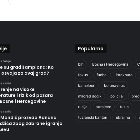
ije
Popularno
s ranije
bih
Bosna i Hercegovina
C
ce su grad šampiona: Ko
 osvaja za ovaj grad?
fokus
fudbal
istaknuto
s ranije
kameleon
koronavirus
renje na visoke
ature i rizik od požara
milorad dodik
policija
pred
 Bosne i Hercegovine
rusija
sarajevo
tuzla
s ranije
 Mandić prozvao Adnana
tuzlanski kanton
ukrajina
džića zbog zabrane igranja
ševu