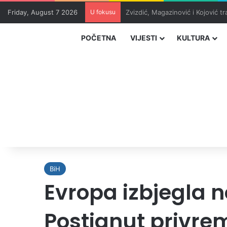
Friday, August 7 2026
U fokusu
Masakr u školi u blizini Bangko
POČETNA
VIJESTI
KULTURA
BiH
Evropa izbjegla n
Postignut privre