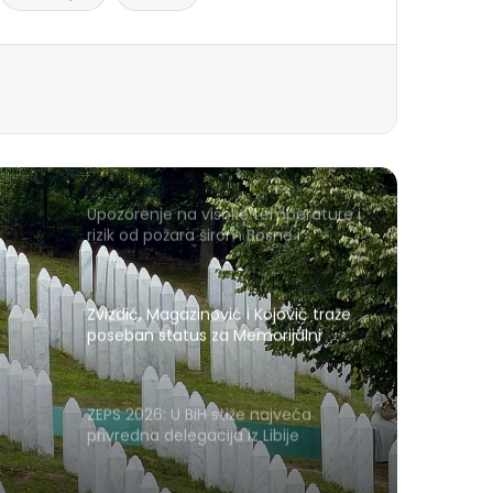
Upozorenje na visoke temperature i
rizik od požara širom Bosne i
Hercegovine
Zvizdić, Magazinović i Kojović traže
poseban status za Memorijalni
centar Srebrenica
ZEPS 2026: U BiH stiže najveća
privredna delegacija iz Libije