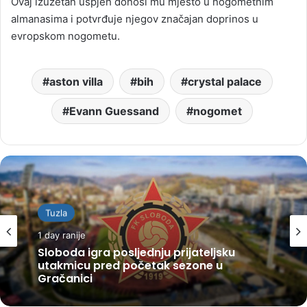
Ovaj izuzetan uspjeh donosi mu mjesto u nogometnim
almanasima i potvrđuje njegov značajan doprinos u
evropskom nogometu.
aston villa
bih
crystal palace
Evann Guessand
nogomet
Tuzla
1 day ranije
Sloboda igra posljednju prijateljsku
utakmicu pred početak sezone u
Gračanici