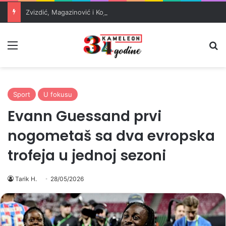
Zvizdić, Magazinović i Kojović traže poseban status za Memorijalni centar Srebrenica
Meni
Pr
Sport
U fokusu
Evann Guessand prvi
nogometaš sa dva evropska
trofeja u jednoj sezoni
Tarik H.
28/05/2026