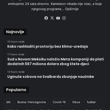
emitujemo 24 sata dnevno. Kameleon nikada nije stao, a boje
njegovog programa...
Opširnije
Facebook
X
YouTube
Instagram
Najnovije
10 hours ranije
Kako rashladiti prostoriju bez klima-uređaja
11 hours ranije
Sud u Novom Meksiku naložio Meta kompaniji da plati
dodatnih 567 miliona dolara zbog štete djeci
13 hours ranije
Uginuće sobova na Svalbardu zbunjuje naučnike
Popularno
bih
Bosna i Hercegovina
Covid-19
fokus
fudbal