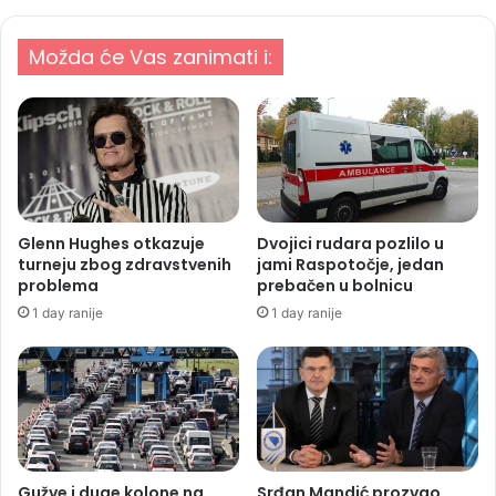
Možda će Vas zanimati i:
Glenn Hughes otkazuje
Dvojici rudara pozlilo u
turneju zbog zdravstvenih
jami Raspotočje, jedan
problema
prebačen u bolnicu
1 day ranije
1 day ranije
Gužve i duge kolone na
Srđan Mandić prozvao