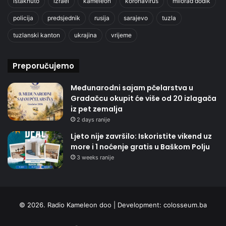
istaknuto
izrael
kameleon
koronavirus
milorad dodik
policija
predsjednik
rusija
sarajevo
tuzla
tuzlanski kanton
ukrajina
vrijeme
Preporučujemo
Međunarodni sajam pčelarstva u
Gradačcu okupit će više od 20 izlagača
iz pet zemalja
2 days ranije
Ljeto nije završilo: Iskoristite vikend uz
more i 1 noćenje gratis u Baškom Polju
3 weeks ranije
© 2026. Radio Kameleon doo | Development:
colosseum.ba