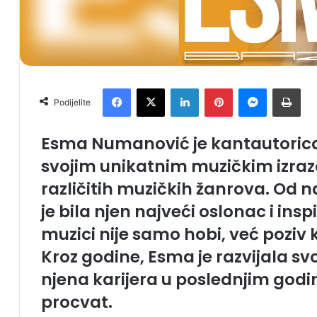
Facebook
X
LinkedIn
Pinterest
Messenger
Print
Podijelite
Esma Numanović je kantautorica 
svojim unikatnim muzičkim izrazo
različitih muzičkih žanrova. Od n
je bila njen najveći oslonac i ins
muzici nije samo hobi, već poziv ko
Kroz godine, Esma je razvijala svo
njena karijera u poslednjim godi
procvat.