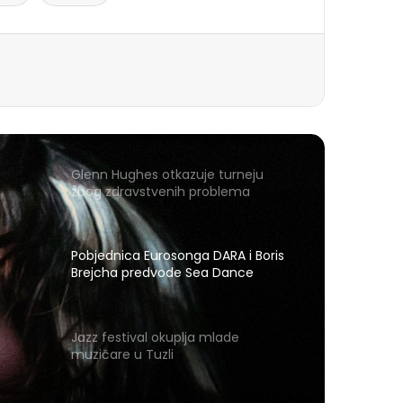
Glenn Hughes otkazuje turneju
zbog zdravstvenih problema
Pobjednica Eurosonga DARA i Boris
Brejcha predvode Sea Dance
festival u Budvi
Jazz festival okuplja mlade
muzičare u Tuzli