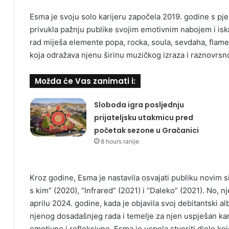
Esma je svoju solo karijeru započela 2019. godine s pj
privukla pažnju publike svojim emotivnim nabojem i isk
rad miješa elemente popa, rocka, soula, sevdaha, flame
koja odražava njenu širinu muzičkog izraza i raznovrsn
Možda će Vas zanimati i:
Sloboda igra posljednju
prijateljsku utakmicu pred
početak sezone u Gračanici
8 hours ranije
Kroz godine, Esma je nastavila osvajati publiku novim 
s kim” (2020), “Infrared” (2021) i “Daleko” (2021). No, 
aprilu 2024. godine, kada je objavila svoj debitantski a
njenog dosadašnjeg rada i temelje za njen uspješan ka
emotivne i refleksivne, Esma je uspela stvoriti djelo ko