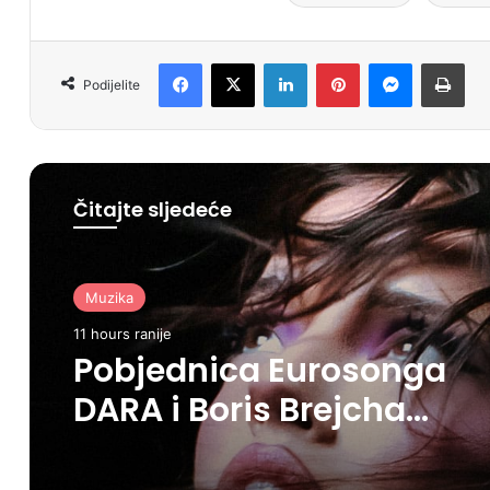
Facebook
X
LinkedIn
Pinterest
Messenger
Print
Podijelite
Čitajte sljedeće
Muzika
11 hours ranije
Pobjednica Eurosonga
DARA i Boris Brejcha
predvode Sea Dance
festival u Budvi