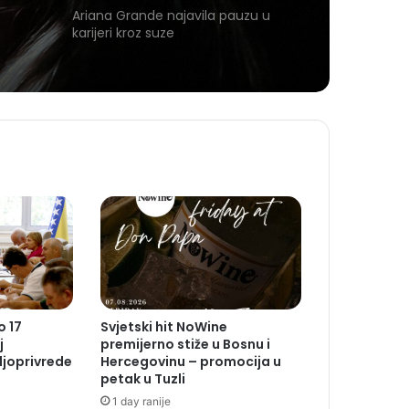
Ariana Grande najavila pauzu u
karijeri kroz suze
o 17
Svjetski hit NoWine
j
premijerno stiže u Bosnu i
ljoprivrede
Hercegovinu – promocija u
petak u Tuzli
1 day ranije