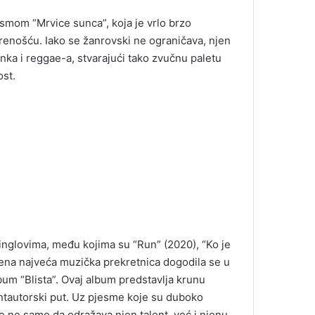
esmom “Mrvice sunca”, koja je vrlo brzo
renošću. Iako se žanrovski ne ograničava, njen
nka i reggae-a, stvarajući tako zvučnu paletu
ost.
singlovima, među kojima su “Run” (2020), “Ko je
njena najveća muzička prekretnica dogodila se u
lbum “Blista”. Ovaj album predstavlja krunu
ntautorski put. Uz pjesme koje su duboko
je ne samo da odražava njen talent, već i njenu