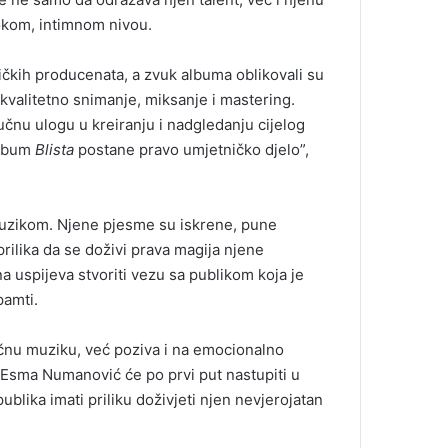
kom, intimnom nivou.
kih producenata, a zvuk albuma oblikovali su
 kvalitetno snimanje, miksanje i mastering.
čnu ulogu u kreiranju i nadgledanju cijelog
album
Blista
postane pravo umjetničko djelo”,
uzikom. Njene pjesme su iskrene, pune
prilika da se doživi prava magija njene
a uspijeva stvoriti vezu sa publikom koja je
pamti.
čnu muziku, već poziva i na emocionalno
 Esma Numanović će po prvi put nastupiti u
ublika imati priliku doživjeti njen nevjerojatan