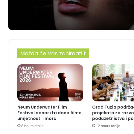
Možda će Vas zanimati i:
Neum Underwater Film
Grad Tuzla podrža
Festival donosi tri dana filma,
projekata za razvo
umjetnosti i mora
poduzetništva i po
8 hours ranije
12 hours ranije