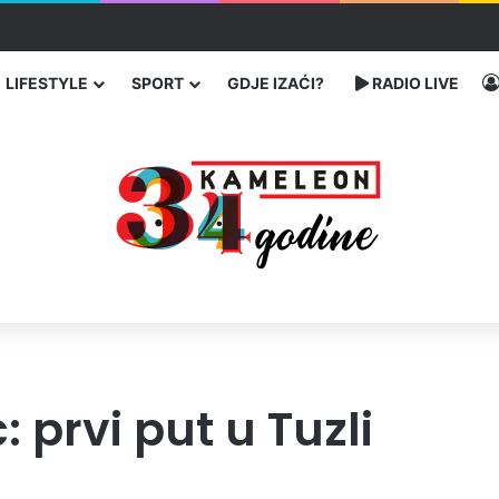
traže poseban status za Memorijalni centar Srebrenica
LIFESTYLE
SPORT
GDJE IZAĆI?
RADIO LIVE
prvi put u Tuzli