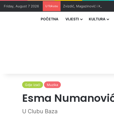
Friday, August 7 2026
U fokusu
Zvizdić, Magazinović i Kojović 
POČETNA
VIJESTI
KULTURA
Gdje izaći
Muzika
Esma Numanović: 
U Clubu Baza