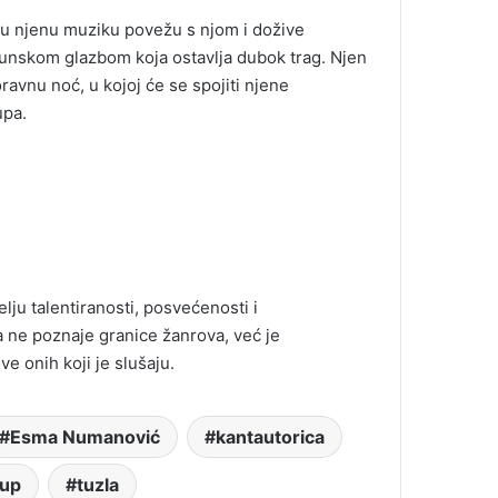
ci u njenu muziku povežu s njom i dožive
nskom glazbom koja ostavlja dubok trag. Njen
avnu noć, u kojoj će se spojiti njene
upa.
lju talentiranosti, posvećenosti i
 ne poznaje granice žanrova, već je
e onih koji je slušaju.
Esma Numanović
kantautorica
tup
tuzla