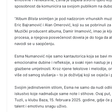
sposobnost da komunicira sa svojom publikom na dubo
“Album
Blista
snimljen je pod nadzorom vrhunskih muzič
Eric Bajramović i Alan Omerović, koji su se pobrinuli za
Muzički producent albuma, Damir Imamović, imao je klju
procesa, a njegova posvećenost dovela je do toga da 
navodi se u saopćenju.
Esma Numanović nije samo kantautorica koja se bavi m
emocionalne dubine i refleksije, a svaki njen nastup je 
glazbene umjetnosti. Kroz njene tekstove i melodije, on
više od samog slušanja – to je doživljaj koji se osjeća i 
Svojim jedinstvenim stilom, Esma ne samo da nudi odli
iskustvo koje nadmašuje same note i stihove. Ovaj put,
Tuzli, u klubu Baza, 15. februara 2025. godine, gdje će p
talent i emotivnu snagu uživo.