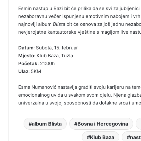
Esmin nastup u Bazi bit će prilika da se svi zaljubljeni
nezaboravnu večer ispunjenu emotivnim nabojem i vrhu
najnoviji album
Blista
bit će osnova za još jednu nezabor
nevjerojatne kantautorske vještine s magijom live nast
Datum:
Subota, 15. februar
Mjesto:
Klub Baza, Tuzla
Početak:
21:00h
Ulaz:
5KM
Esma Numanović nastavlja graditi svoju karijeru na teme
emocionalnog uvida u svakom svom djelu. Njena glazba
univerzalna u svojoj sposobnosti da dotakne srca i umov
album Blista
Bosna i Hercegovina
Klub Baza
nas