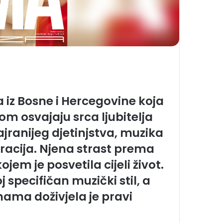
iz Bosne i Hercegovine koja
m osvajaju srca ljubitelja
ajranijeg djetinjstva, muzika
piracija. Njena strast prema
jem je posvetila cijeli život.
j specifičan muzički stil, a
nama doživjela je pravi