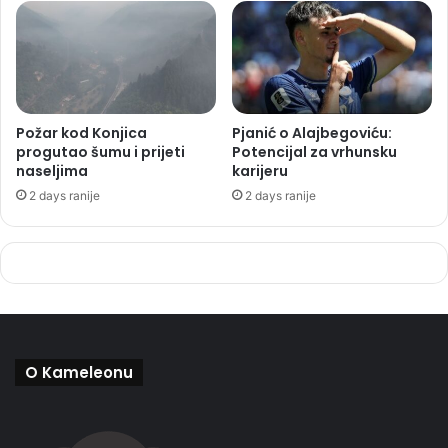
Požar kod Konjica
Pjanić o Alajbegoviću:
progutao šumu i prijeti
Potencijal za vrhunsku
naseljima
karijeru
2 days ranije
2 days ranije
O Kameleonu