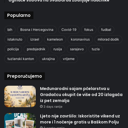
Popularno
bih
Bosna i Hercegovina
Covid-19
fokus
fudbal
istaknuto
izrael
kameleon
koronavirus
milorad dodik
policija
predsjednik
rusija
sarajevo
tuzla
tuzlanski kanton
ukrajina
vrijeme
Preporučujemo
Međunarodni sajam pčelarstva u
Gradačcu okupit će više od 20 izlagača
iz pet zemalja
3 days ranije
Ljeto nije završilo: Iskoristite vikend uz
more i 1 noćenje gratis u Baškom Polju
3 weeks ranije