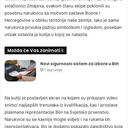
svlačionici Zmajeva, svakom članu ekipe poklonili su
posebnu narukvicu sa motivom zastave Bosne i
Hercegovine u obliku teritorije naše zemlje. Iako je sama
narukvica privukla pažnju simbolikom i izgledom, poseban
utisak ostavila je kutija u kojoj se nalazila.
Možda će Vas zanimati i:
Novi sigurnosni sistem za izbore u BiH
1 day ranije
Na kutiji je postavljen ekran na kojem su prikazani video
snimci najljepših trenutaka iz kvalifikacija, kao i proslave
plasmana reprezentacije BiH na Svjetsko prvenstvo.
Narukvice su se kasnije mogle vidjeti i na rukama bh.
reprezentativaca, što je dodatno pokazalo zajedništvo koje