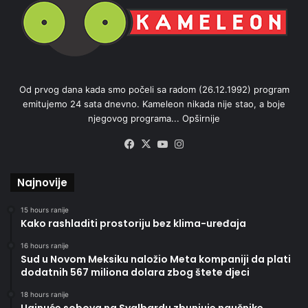
Od prvog dana kada smo počeli sa radom (26.12.1992) program
emitujemo 24 sata dnevno. Kameleon nikada nije stao, a boje
njegovog programa...
Opširnije
Facebook
X
YouTube
Instagram
Najnovije
15 hours ranije
Kako rashladiti prostoriju bez klima-uređaja
16 hours ranije
Sud u Novom Meksiku naložio Meta kompaniji da plati
dodatnih 567 miliona dolara zbog štete djeci
18 hours ranije
Uginuće sobova na Svalbardu zbunjuje naučnike