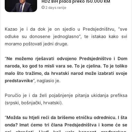
HDZ BiH plaća preko 150.000 KM
2 days ranije
Kazao je i da dok je on sjedio u Predsjedništvu, “sve
odluke su donosene jednoglasno”, te istakao kako svi
moramo poštovati jedni druge.
“
Ne možemo rješavati odvojeno Predsjedništvo i Dom
naroda, ko god to misli vara se. To je cjelina. To je toliko
malo što tražimo, da hrvatski narod može izabrati svoje
predstavnike
“, naglasio je.
Poručio je i da želi pojašnjenje pitanja ukidanja prefiksa
(srpski, bošnjački, hrvatski).
“
Možda su htjeli reći da brišemo etničku odrednicu. I šta
onda? Imat ćemo tri člana Predsjedništva i kome će se