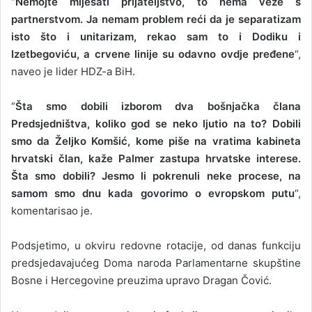
“
Nemojte miješati prijateljstvo, to nema veze s
partnerstvom. Ja nemam problem reći da je separatizam
isto što i unitarizam, rekao sam to i Dodiku i
Izetbegoviću, a crvene linije su odavno ovdje pređene
“,
naveo je lider HDZ-a BiH.
“
Šta smo dobili izborom dva bošnjačka člana
Predsjedništva, koliko god se neko ljutio na to? Dobili
smo da Željko Komšić, kome piše na vratima kabineta
hrvatski član, kaže Palmer zastupa hrvatske interese.
Šta smo dobili? Jesmo li pokrenuli neke procese, na
samom smo dnu kada govorimo o evropskom putu
“,
komentarisao je.
Podsjetimo, u okviru redovne rotacije, od danas funkciju
predsjedavajućeg Doma naroda Parlamentarne skupštine
Bosne i Hercegovine preuzima upravo Dragan Čović.