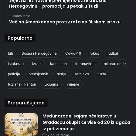
Svjetski hit NoWine premijerno stiže u Bosnu i
Hercegovinu – promocija u petak u Tuzli
13 hours ranije
Većina Amerikanaca protiv rata na Bliskom istoku
Popularno
bih
Bosna i Hercegovina
Covid-19
fokus
fudbal
istaknuto
izrael
kameleon
koronavirus
milorad dodik
policija
predsjednik
rusija
sarajevo
tuzla
tuzlanski kanton
ukrajina
vrijeme
Preporučujemo
Međunarodni sajam pčelarstva u
Gradačcu okupit će više od 20 izlagača
iz pet zemalja
17 hours ranije