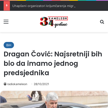
Uhapšeni organizatori krijumčarenja migranata preko BiH i Balkana
Meni
Pr
BiH
Dragan Čović: Najsretniji bih
bio da imamo jednog
predsjednika
radiokameleon
28/10/2021