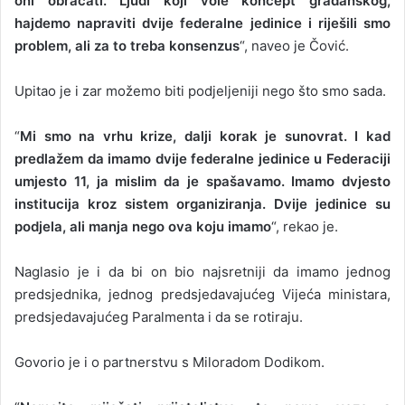
oni obraćati. Ljudi koji vole koncept građanskog,
hajdemo napraviti dvije federalne jedinice i riješili smo
problem, ali za to treba konsenzus
“, naveo je Čović.
Upitao je i zar možemo biti podjeljeniji nego što smo sada.
“
Mi smo na vrhu krize, dalji korak je sunovrat. I kad
predlažem da imamo dvije federalne jedinice u Federaciji
umjesto 11, ja mislim da je spašavamo. Imamo dvjesto
institucija kroz sistem organiziranja. Dvije jedinice su
podjela, ali manja nego ova koju imamo
“, rekao je.
Naglasio je i da bi on bio najsretniji da imamo jednog
predsjednika, jednog predsjedavajućeg Vijeća ministara,
predsjedavajućeg Paralmenta i da se rotiraju.
Govorio je i o partnerstvu s Miloradom Dodikom.