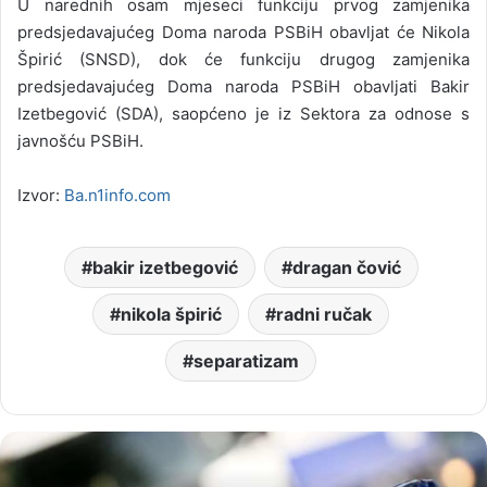
U narednih osam mjeseci funkciju prvog zamjenika
predsjedavajućeg Doma naroda PSBiH obavljat će Nikola
Špirić (SNSD), dok će funkciju drugog zamjenika
predsjedavajućeg Doma naroda PSBiH obavljati Bakir
Izetbegović (SDA), saopćeno je iz Sektora za odnose s
javnošću PSBiH.
Izvor:
Ba.n1info.com
bakir izetbegović
dragan čović
nikola špirić
radni ručak
separatizam