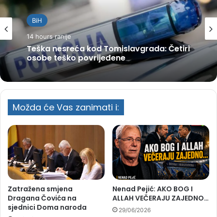
BiH
14 hours ranije
Teška nesreća kod Tomislavgrada: Četiri
osobe teško povrijeđene
Možda će Vas zanimati i:
Zatražena smjena
Nenad Pejić: AKO BOG I
Dragana Čovića na
ALLAH VEČERAJU ZAJEDNO…
sjednici Doma naroda
29/06/2026