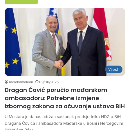
Vijesti
radiokameleon
09/06/2025
Dragan Čović poručio mađarskom
ambasadoru: Potrebne izmjene
Izbornog zakona za očuvanje ustava BiH
U Mostaru je danas održan sastanak predsjednika HDZ-a BiH
Dragana Čovića i ambasadora Mađarske u Bosni i Hercegovini
Krisztiána Póse.…