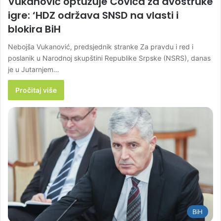
Vukanović optužuje Čovića za dvostruke
igre: ‘HDZ održava SNSD na vlasti i
blokira BiH
Nebojša Vukanović, predsjednik stranke Za pravdu i red i
poslanik u Narodnoj skupštini Republike Srpske (NSRS), danas
je u Jutarnjem…
Pročitaj više
BiH