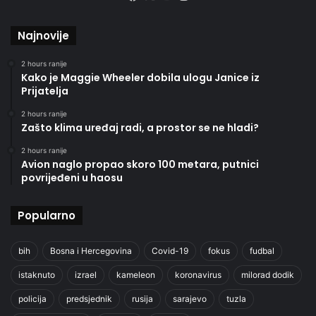
Najnovije
2 hours ranije
Kako je Maggie Wheeler dobila ulogu Janice iz
Prijatelja
2 hours ranije
Zašto klima uređaj radi, a prostor se ne hladi?
2 hours ranije
Avion naglo propao skoro 100 metara, putnici
povrijeđeni u haosu
Popularno
bih
Bosna i Hercegovina
Covid-19
fokus
fudbal
istaknuto
izrael
kameleon
koronavirus
milorad dodik
policija
predsjednik
rusija
sarajevo
tuzla