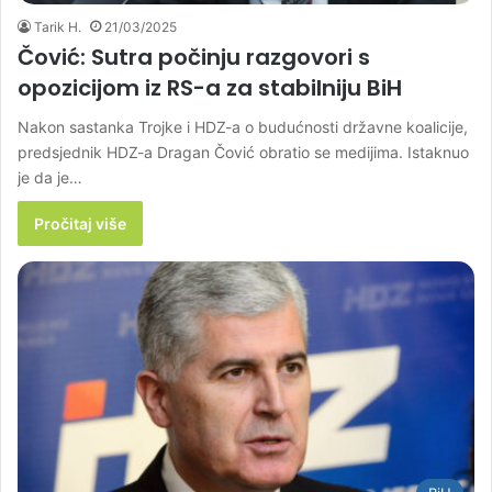
Tarik H.
21/03/2025
Čović: Sutra počinju razgovori s
opozicijom iz RS-a za stabilniju BiH
Nakon sastanka Trojke i HDZ-a o budućnosti državne koalicije,
predsjednik HDZ-a Dragan Čović obratio se medijima. Istaknuo
je da je…
Pročitaj više