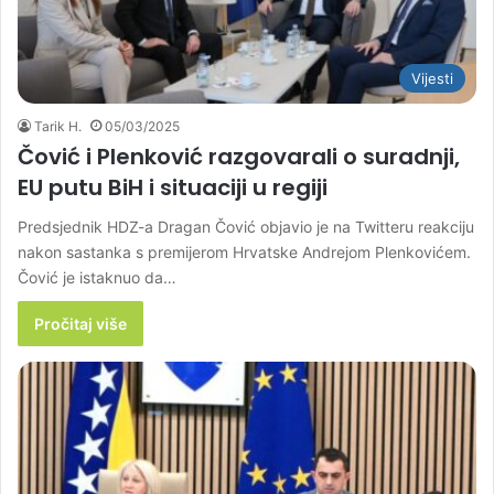
Vijesti
Tarik H.
05/03/2025
Čović i Plenković razgovarali o suradnji,
EU putu BiH i situaciji u regiji
Predsjednik HDZ-a Dragan Čović objavio je na Twitteru reakciju
nakon sastanka s premijerom Hrvatske Andrejom Plenkovićem.
Čović je istaknuo da…
Pročitaj više