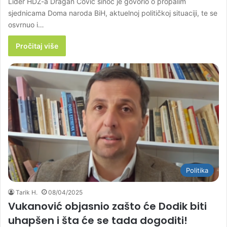
Lider HDZ-a Dragan Čović sinoć je govorio o propalim
sjednicama Doma naroda BiH, aktuelnoj političkoj situaciji, te se
osvrnuo i…
Pročitaj više
Politika
Tarik H.
08/04/2025
Vukanović objasnio zašto će Dodik biti
uhapšen i šta će se tada dogoditi!