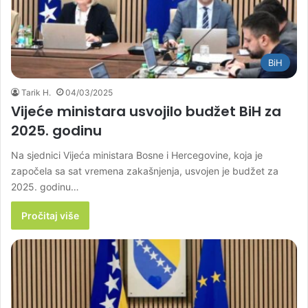
BiH
Tarik H.
04/03/2025
Vijeće ministara usvojilo budžet BiH za
2025. godinu
Na sjednici Vijeća ministara Bosne i Hercegovine, koja je
započela sa sat vremena zakašnjenja, usvojen je budžet za
2025. godinu…
Pročitaj više