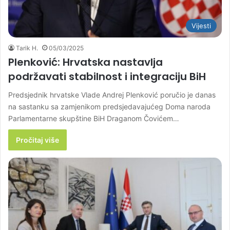
Vijesti
Tarik H.
05/03/2025
Plenković: Hrvatska nastavlja
podržavati stabilnost i integraciju BiH
Predsjednik hrvatske Vlade Andrej Plenković poručio je danas
na sastanku sa zamjenikom predsjedavajućeg Doma naroda
Parlamentarne skupštine BiH Draganom Čovićem…
Pročitaj više