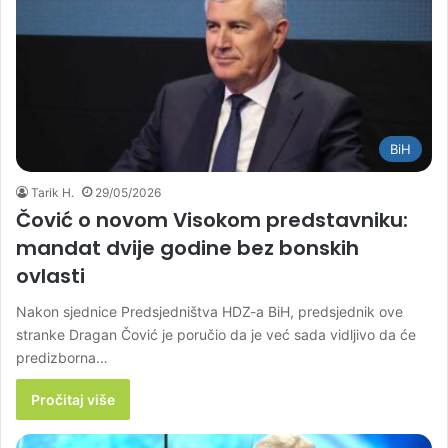
BiH
Tarik H.
29/05/2026
Čović o novom Visokom predstavniku:
mandat dvije godine bez bonskih
ovlasti
Nakon sjednice Predsjedništva HDZ-a BiH, predsjednik ove
stranke Dragan Čović je poručio da je već sada vidljivo da će
predizborna…
Pročitaj više