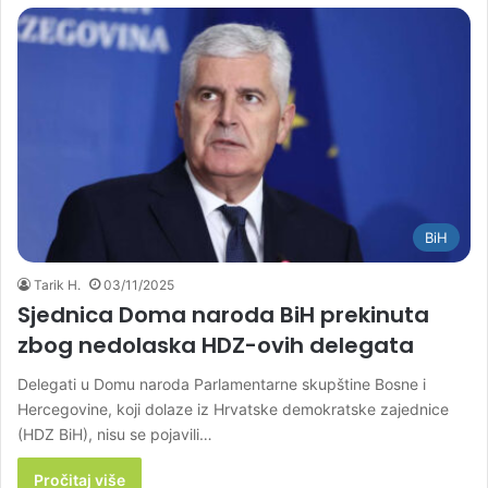
BiH
Tarik H.
03/11/2025
Sjednica Doma naroda BiH prekinuta
zbog nedolaska HDZ-ovih delegata
Delegati u Domu naroda Parlamentarne skupštine Bosne i
Hercegovine, koji dolaze iz Hrvatske demokratske zajednice
(HDZ BiH), nisu se pojavili…
Pročitaj više