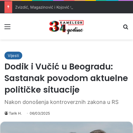
Zvizdić, Magazinović i Kojović traže poseban status za Memorijalni centar Srebrenica
Meni
Pr
Vijesti
Dodik i Vučić u Beogradu:
Sastanak povodom aktuelne
političke situacije
Nakon donošenja kontroverznih zakona u RS
Tarik H.
06/03/2025