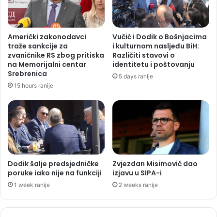
Američki zakonodavci
Vučić i Dodik o Bošnjacima
traže sankcije za
i kulturnom nasljeđu BiH:
zvaničnike RS zbog pritiska
Različiti stavovi o
na Memorijalni centar
identitetu i poštovanju
Srebrenica
5 days ranije
15 hours ranije
Dodik šalje predsjedničke
Zvjezdan Misimović dao
poruke iako nije na funkciji
izjavu u SIPA-i
1 week ranije
2 weeks ranije