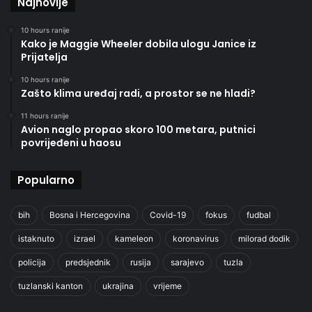
Najnovije
10 hours ranije
Kako je Maggie Wheeler dobila ulogu Janice iz
Prijatelja
10 hours ranije
Zašto klima uređaj radi, a prostor se ne hladi?
11 hours ranije
Avion naglo propao skoro 100 metara, putnici
povrijeđeni u haosu
Popularno
bih
Bosna i Hercegovina
Covid-19
fokus
fudbal
istaknuto
izrael
kameleon
koronavirus
milorad dodik
policija
predsjednik
rusija
sarajevo
tuzla
tuzlanski kanton
ukrajina
vrijeme