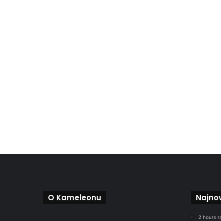
O Kameleonu
Najnov
2 hours r