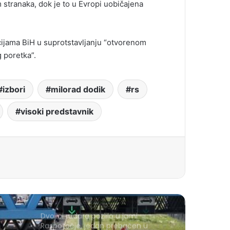
stranaka, dok je to u Evropi uobičajena
cijama BiH u suprotstavljanju “otvorenom
 poretka”.
izbori
milorad dodik
rs
visoki predstavnik
Dvojici rudara pozlilo u jami
Raspotočje, jedan prebačen u