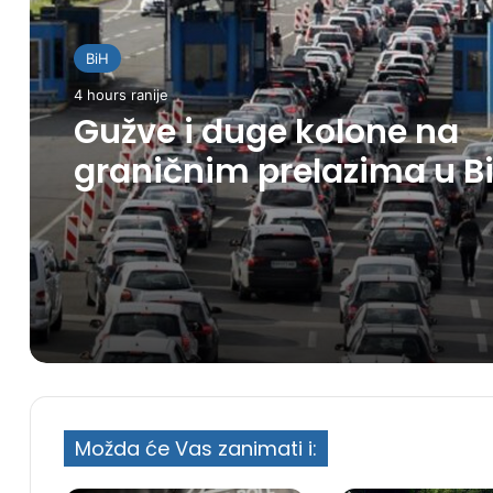
BiH
4 hours ranije
Gužve i duge kolone na
graničnim prelazima u B
Možda će Vas zanimati i: