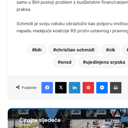
samo u BiH postoji problem s budžetskim financiranjem 
praksa.
Schmidt je svoju odluku obrazložio kao potporu institu
napadu vladajuće koalicije RS protiv ustavnog i pravnog
bih
christian schmidt
cik
snsd
ujedinjena srpska
Facebook
X
LinkedIn
Pinterest
Messenger
Print
Podijelite
Čitajte sljedeće