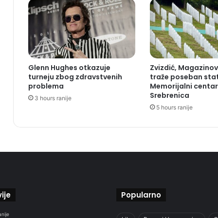
Glenn Hughes otkazuje
Zvizdić, Magazinovi
turneju zbog zdravstvenih
traže poseban sta
problema
Memorijalni centar
Srebrenica
3 hours ranije
5 hours ranije
ije
Popularno
anije