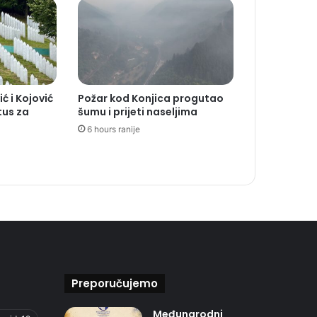
ć i Kojović
Požar kod Konjica progutao
tus za
šumu i prijeti naseljima
6 hours ranije
Preporučujemo
Međunarodni