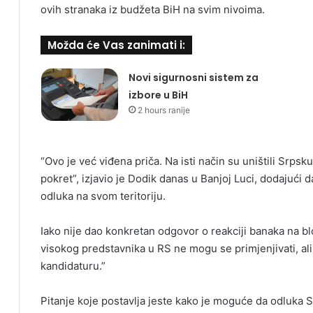
ovih stranaka iz budžeta BiH na svim nivoima.
Možda će Vas zanimati i:
Novi sigurnosni sistem za
izbore u BiH
2 hours ranije
“Ovo je već viđena priča. Na isti način su uništili Srps
pokret”, izjavio je Dodik danas u Banjoj Luci, dodajući
odluka na svom teritoriju.
Iako nije dao konkretan odgovor o reakciji banaka na bl
visokog predstavnika u RS ne mogu se primjenjivati, al
kandidaturu.”
Pitanje koje postavlja jeste kako je moguće da odluka S