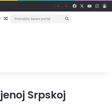
Facebook
X
YouTube
Instag
Pri
Prijava
Random članak
Pretražite
šareni
portal
jenoj Srpskoj