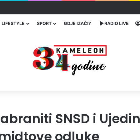
traže poseban status za Memorijalni centar Srebrenica
LIFESTYLE
SPORT
GDJE IZAĆI?
RADIO LIVE
abraniti SNSD i Ujedin
hmidtove odluke