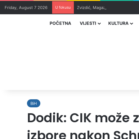
Friday, August 7 2026
U fokusu
Zvizdić, Magazinović i Kojović 
POČETNA
VIJESTI
KULTURA
BiH
Dodik: CIK može z
izbore nakon Sc