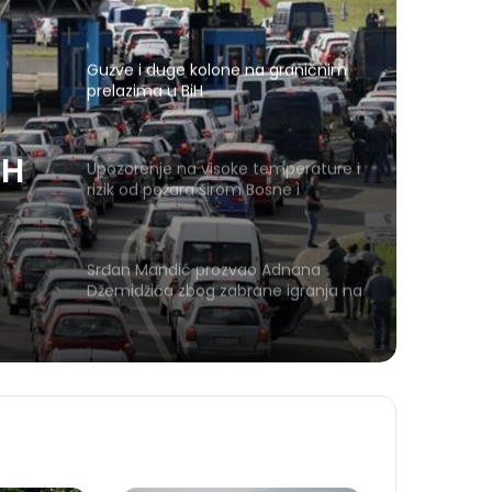
bolnicu
Gužve i duge kolone na graničnim
prelazima u BiH
iH
Upozorenje na visoke temperature i
rizik od požara širom Bosne i
Hercegovine
Srđan Mandić prozvao Adnana
Džemidžića zbog zabrane igranja na
Koševu