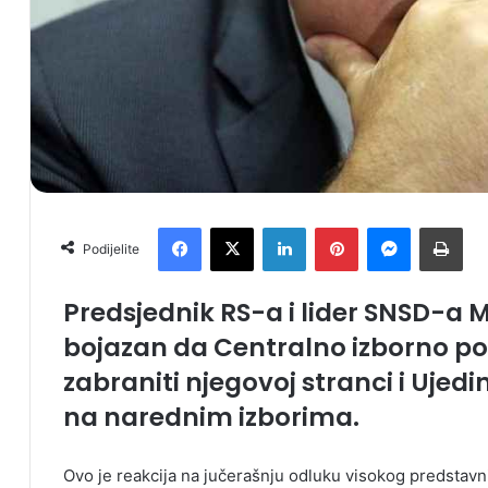
Facebook
X
LinkedIn
Pinterest
Messenger
Print
Podijelite
Predsjednik RS-a i lider SNSD-a Mi
bojazan da Centralno izborno po
zabraniti njegovoj stranci i Ujed
na narednim izborima.
Ovo je reakcija na jučerašnju odluku visokog predstavn