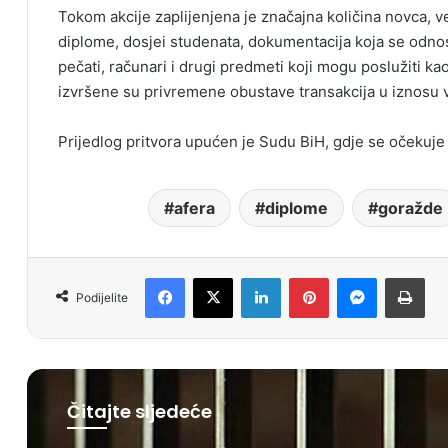
Tokom akcije zaplijenjena je značajna količina novca, v
diplome, dosjei studenata, dokumentacija koja se odnosi
pečati, računari i drugi predmeti koji mogu poslužiti ka
izvršene su privremene obustave transakcija u iznos
Prijedlog pritvora upućen je Sudu BiH, gdje se očekuje 
afera
diplome
goražde
Facebook
X
LinkedIn
Pinterest
Messenger
Print
Podijelite
Čitajte sljedeće