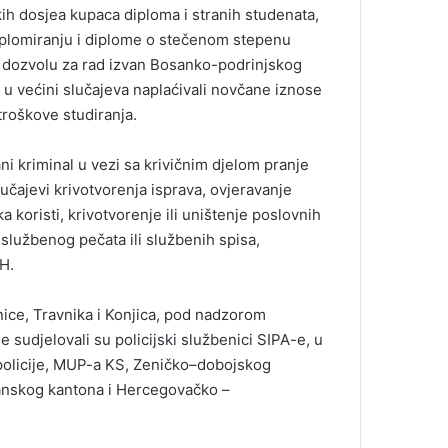
ih dosjea kupaca diploma i stranih studenata,
 diplomiranju i diplome o stečenom stepenu
o dozvolu za rad izvan Bosanko-podrinjskog
u većini slučajeva naplaćivali novčane iznose
 troškove studiranja.
ni kriminal u vezi sa krivičnim djelom pranje
učajevi krivotvorenja isprava, ovjeravanje
a koristi, krivotvorenje ili uništenje poslovnih
je službenog pečata ili službenih spisa,
iH.
ice, Travnika i Konjica, pod nadzorom
je sudjelovali su policijski službenici SIPA-e, u
 policije, MUP-a KS, Zeničko–dobojskog
anskog kantona i Hercegovačko –