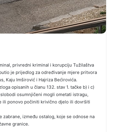
inal, privredni kriminal i korupciju Tužilaštva
utio je prijedlog za određivanje mjere pritvora
 Kaju Imširović i Hajriza Bećirovića.
loga opisanih u članu 132. stav 1. tačke b) i c)
lobodi osumnjičeni mogli ometati istragu,
 ili ponovo počiniti krivično djelo ili dovršiti
e zabrane, između ostalog, koje se odnose na
žavne granice.