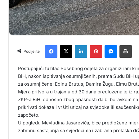
Facebook
X
LinkedIn
Pinterest
Messenger
Print
Podijelite
Postupajući tužilac Posebnog odjela za organizirani krim
BiH, nakon ispitivanja osumnjičenih, prema Sudu BiH up
za osumnjičene: Edinu Brutus, Damira Žugu, Elmu Brutus,
Mjera pritvora u trajanju od 30 dana predložena je iz raz
ZKP-a BiH, odnosno zbog opasnosti da bi boravkom na s
prikrivati dokaze i vršiti uticaj na svjedoke ili saučesnike
započeto.
U pogledu Mevludina Jašarevića, biće predložene mjer
zabranu sastajanja sa svjedocima i zabrana prelaska dr