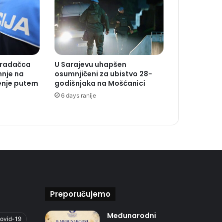
Gradačca
U Sarajevu uhapšen
mnje na
osumnjičeni za ubistvo 28-
enje putem
godišnjaka na Mošćanici
6 days ranije
Preporučujemo
Međunarodni
ovid-19