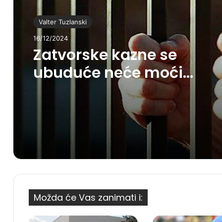
Valter Tuzlanski
16/12/2024
Zatvorske kazne se
ubuduće neće moći
otkupiti novcem
Možda će Vas zanimati i: