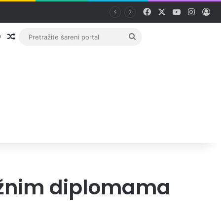
Facebook
X
YouTube
Instag
Pri
Prijava
Random članak
Pretražite
šareni
portal
 lažnim diplomama