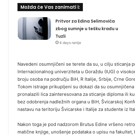
Možda će Vas zanimati i:
Pritvor za Edina Selimovića
zbog sumnje u tešku krađu u
Tuzli
4 days ranije
Navedeni osumnjičeni se terete da su, u cilju sticanja p
Internacionalnog univerziteta u Goraždu (IUG) o visoko
broju osoba na području BiH, R Italije, Srbije, Crne Gore
Tokom istrage prikupljeni su dokazi da su osumnjičena 
pronalazili lica zainteresovana za sticanje diploma ili
bez odobrenja nadležnih organa u BiH, Švicarskoj Konfede
nastavu na teritoriju Švicarske i Italije za studente iz Ital
Nakon toga je pod nadzorom Brutus Edine vršeno retro
matične knjige, unošenje podataka o upisu na fakultet, 