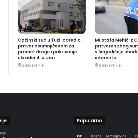
Općinski sud u Tuzli odredio
Mustafa Mehić iz 
pritvor osumnjičenom za
pritvoren zbog su
promet droge i prikrivanje
višegodišnje uhođ
ukradenih stvari
interneta
5 days ranije
6 days ranije
ije
Popularno
anije
bih
Bosna i Hercegovina
C