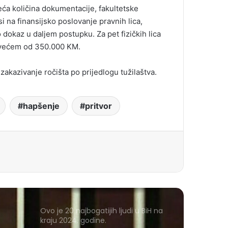
eća količina dokumentacije, fakultetske
 na finansijsko poslovanje pravnih lica,
o dokaz u daljem postupku. Za pet fizičkih lica
u većem od 350.000 KM.
zakazivanje ročišta po prijedlogu tužilaštva.
hapšenje
pritvor
Ovo je 20 najbogatijih ljudi u BiH na
kraju 2024. godine.