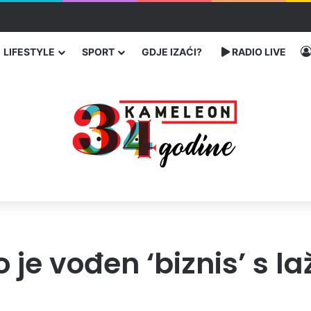
 traže poseban status za Memorijalni centar Srebrenica
LIFESTYLE
SPORT
GDJE IZAĆI?
RADIO LIVE
ko je vođen ‘biznis’ s