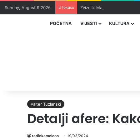
Sunday, August 9 2026
U fokusu
Zvizdić, Magazinović i Kojović
POČETNA
VIJESTI
KULTURA
Valter Tuzlanski
Detalji afere: Ka
radiokameleon
19/03/2024