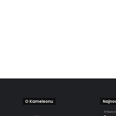
O Kameleonu
Najnov
5 hours r