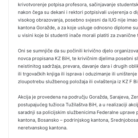
krivotvorenje potpisa profesora, sačinjavanje studentsk
nakon čega su dekani i rektori potpisivali uvjerenja o
visokog obrazovanja, posebno svjesni da IUG nije ima
kantona Goražde, a za koje usluge odnosno diplome su 
u visini koje bi studenti inače morali platiti za zvanične
Oni se sumnjiče da su počinili krivično djelo organizova
novca propisana KZ BiH, te krivičnim djelima posebni sl
neistinitog sadržaja, prevara, davanje dara i drugih oblik
ili trgovačkih knjiga ili isprava i oduzimanje ili uništen
zloupotrebu službenog položaja ili ovlaštenja iz KZ F B
Akcija je provedena na području Goražda, Sarajeva, Zen
postupajućeg tužioca Tužilaštva BiH, a u realizaciji akci
saradnji sa policijskim službenicima Federalne uprave
kantona, Bosansko – podrinjskog kantona, Srednjobos
neretvanskog kantona.