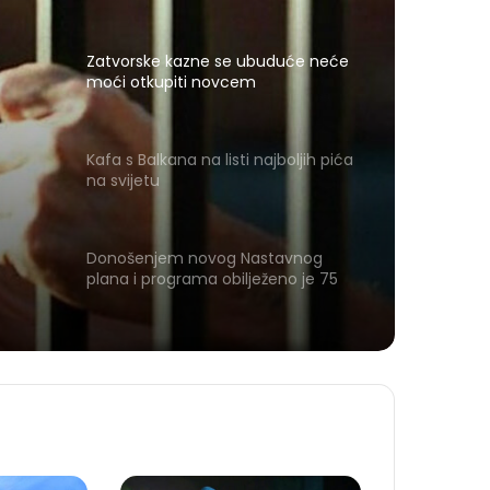
Zatvorske kazne se ubuduće neće
moći otkupiti novcem
Kafa s Balkana na listi najboljih pića
na svijetu
Donošenjem novog Nastavnog
plana i programa obilježeno je 75
godina muzičke tradicije u Tuzli