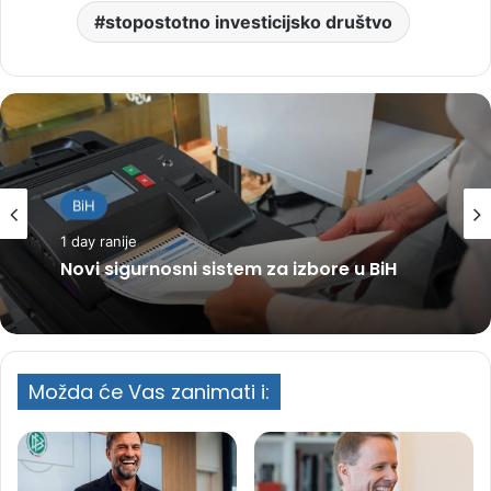
stopostotno investicijsko društvo
BiH
1 day ranije
Novi sigurnosni sistem za izbore u BiH
Možda će Vas zanimati i: