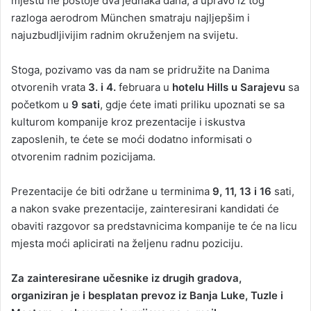
mjestu ne postoje dva jednaka dana, a upravo iz tog
razloga aerodrom München smatraju najljepšim i
najuzbudljivijim radnim okruženjem na svijetu.
Stoga, pozivamo vas da nam se pridružite na Danima
otvorenih vrata
3. i 4.
februara u
hotelu Hills u Sarajevu
sa
početkom u
9 sati
, gdje ćete imati priliku upoznati se sa
kulturom kompanije kroz prezentacije i iskustva
zaposlenih, te ćete se moći dodatno informisati o
otvorenim radnim pozicijama.
Prezentacije će biti održane u terminima
9, 11, 13 i 16
sati,
a nakon svake prezentacije, zainteresirani kandidati će
obaviti razgovor sa predstavnicima kompanije te će na licu
mjesta moći aplicirati na željenu radnu poziciju.
Za zainteresirane učesnike iz drugih gradova,
organiziran je i besplatan prevoz iz Banja Luke, Tuzle i