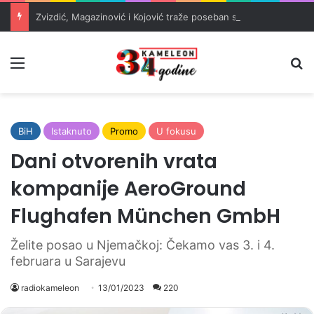
Zvizdić, Magazinović i Kojović traže poseban status za Memorijalni centar Srebrenica
Meni
Pr
BiH
Istaknuto
Promo
U fokusu
Dani otvorenih vrata
kompanije AeroGround
Flughafen München GmbH
Želite posao u Njemačkoj: Čekamo vas 3. i 4.
februara u Sarajevu
radiokameleon
13/01/2023
220