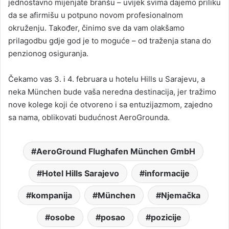
jednostavno mijenjate branšu – uvijek svima dajemo priliku
da se afirmišu u potpuno novom profesionalnom
okruženju. Također, činimo sve da vam olakšamo
prilagodbu gdje god je to moguće – od traženja stana do
penzionog osiguranja.
Čekamo vas 3. i 4. februara u hotelu Hills u Sarajevu, a
neka München bude vaša neredna destinacija, jer tražimo
nove kolege koji će otvoreno i sa entuzijazmom, zajedno
sa nama, oblikovati budućnost AeroGrounda.
AeroGround Flughafen München GmbH
Hotel Hills Sarajevo
informacije
kompanija
München
Njemačka
osobe
posao
pozicije