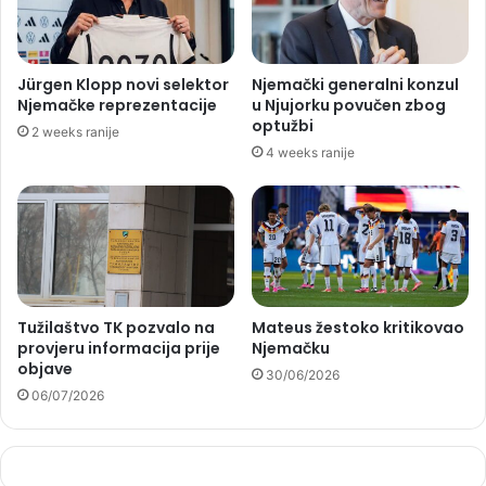
Jürgen Klopp novi selektor
Njemački generalni konzul
Njemačke reprezentacije
u Njujorku povučen zbog
optužbi
2 weeks ranije
4 weeks ranije
Tužilaštvo TK pozvalo na
Mateus žestoko kritikovao
provjeru informacija prije
Njemačku
objave
30/06/2026
06/07/2026