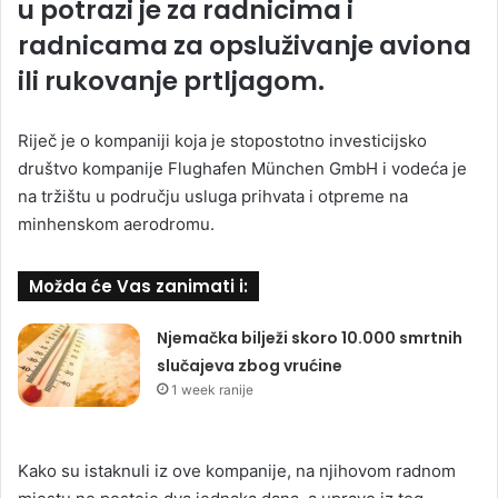
u potrazi je za radnicima i
radnicama za opsluživanje aviona
ili rukovanje prtljagom.
Riječ je o kompaniji koja je stopostotno investicijsko
društvo kompanije Flughafen München GmbH i vodeća je
na tržištu u području usluga prihvata i otpreme na
minhenskom aerodromu.
Možda će Vas zanimati i:
Njemačka bilježi skoro 10.000 smrtnih
slučajeva zbog vrućine
1 week ranije
Kako su istaknuli iz ove kompanije, na njihovom radnom