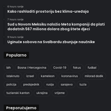
6 hours ranije
Kako rashladiti prostoriju bez klima-uređaja
7 hours ranije
Sud u Novom Meksiku naložio Meta kompaniji da plati
dodatnih 567 miliona dolara zbog štete djeci
9 hours ranije
Uginuće sobova na Svalbardu zbunjuje naučnike
Popularno
bih
Bosna i Hercegovina
Covid-19
fokus
fudbal
istaknuto
izrael
kameleon
koronavirus
milorad dodik
policija
predsjednik
rusija
sarajevo
tuzla
tuzlanski kanton
ukrajina
vrijeme
Preporučujemo