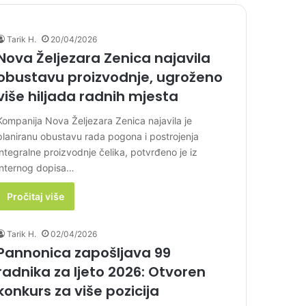
Tarik H.
20/04/2026
Nova Željezara Zenica najavila
obustavu proizvodnje, ugroženo
više hiljada radnih mjesta
Kompanija Nova Željezara Zenica najavila je
planiranu obustavu rada pogona i postrojenja
integralne proizvodnje čelika, potvrđeno je iz
internog dopisa…
Pročitaj više
Tarik H.
02/04/2026
Pannonica zapošljava 99
radnika za ljeto 2026: Otvoren
konkurs za više pozicija