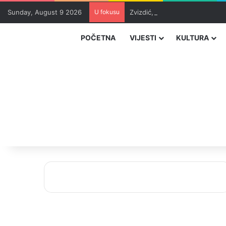
Sunday, August 9 2026
U fokusu
Zvizdić, Magazinović i Kojović
POČETNA
VIJESTI
KULTURA