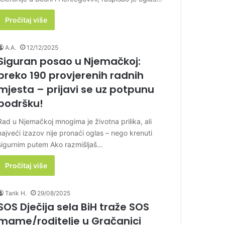
Pročitaj više
A.A.
12/12/2025
Siguran posao u Njemačkoj:
preko 190 provjerenih radnih
mjesta – prijavi se uz potpunu
podršku!
Rad u Njemačkoj mnogima je životna prilika, ali
najveći izazov nije pronaći oglas – nego krenuti
sigurnim putem Ako razmišljaš…
Pročitaj više
Tarik H.
29/08/2025
SOS Dječija sela BiH traže SOS
mame/roditelje u Gračanici