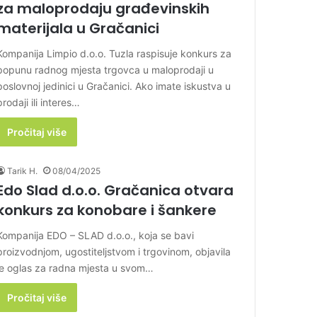
za maloprodaju građevinskih
materijala u Gračanici
Kompanija Limpio d.o.o. Tuzla raspisuje konkurs za
popunu radnog mjesta trgovca u maloprodaji u
poslovnoj jedinici u Gračanici. Ako imate iskustva u
prodaji ili interes…
Pročitaj više
Tarik H.
08/04/2025
Edo Slad d.o.o. Gračanica otvara
konkurs za konobare i šankere
Kompanija EDO – SLAD d.o.o., koja se bavi
proizvodnjom, ugostiteljstvom i trgovinom, objavila
je oglas za radna mjesta u svom…
Pročitaj više