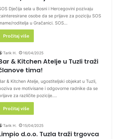
SOS Dječija sela u Bosni i Hercegovini pozivaju
zainteresirane osobe da se prijave za poziciju SOS
mame/roditelja u Gračanici. SOS…
Pročitaj više
Tarik H.
16/04/2025
Bar & Kitchen Atelje u Tuzli traži
članove tima!
Bar & Kitchen Atelje, ugostiteljski objekat u Tuzli,
poziva sve motivisane i odgovorne radnike da se
prijave za različite pozicije.…
Pročitaj više
Tarik H.
15/04/2025
Limpio d.o.o. Tuzla traži trgovca