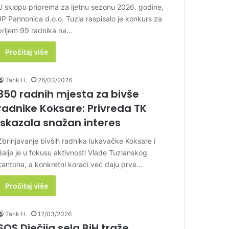
U sklopu priprema za ljetnu sezonu 2026. godine,
JP Pannonica d.o.o. Tuzla raspisalo je konkurs za
prijem 99 radnika na…
Pročitaj više
Tarik H.
26/03/2026
350 radnih mjesta za bivše
radnike Koksare: Privreda TK
iskazala snažan interes
Zbrinjavanje bivših radnika lukavačke Koksare i
dalje je u fokusu aktivnosti Vlade Tuzlanskog
kantona, a konkretni koraci već daju prve…
Pročitaj više
Tarik H.
12/03/2026
SOS Dječija sela BiH traže