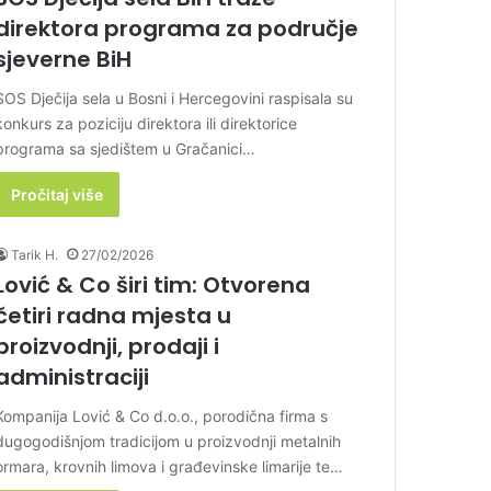
direktora programa za područje
sjeverne BiH
SOS Dječija sela u Bosni i Hercegovini raspisala su
konkurs za poziciju direktora ili direktorice
programa sa sjedištem u Gračanici…
Pročitaj više
Tarik H.
27/02/2026
Lović & Co širi tim: Otvorena
četiri radna mjesta u
proizvodnji, prodaji i
administraciji
Kompanija Lović & Co d.o.o., porodična firma s
dugogodišnjom tradicijom u proizvodnji metalnih
ormara, krovnih limova i građevinske limarije te…