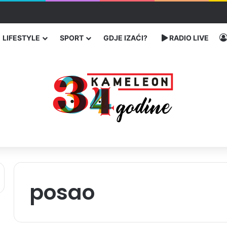
 traže poseban status za Memorijalni centar Srebrenica
LIFESTYLE
SPORT
GDJE IZAĆI?
RADIO LIVE
posao