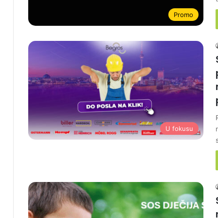
Promo
U fokusu