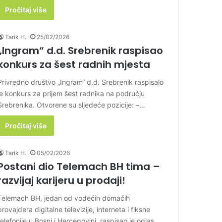
Pročitaj više
Tarik H.
25/02/2026
„Ingram“ d.d. Srebrenik raspisao
konkurs za šest radnih mjesta
Privredno društvo „Ingram“ d.d. Srebrenik raspisalo
je konkurs za prijem šest radnika na području
Srebrenika. Otvorene su sljedeće pozicije: –…
Pročitaj više
Tarik H.
05/02/2026
Postani dio Telemach BH tima –
razvijaj karijeru u prodaji!
Telemach BH, jedan od vodećih domaćih
provajdera digitalne televizije, interneta i fiksne
telefonije u Bosni i Hercegovini, raspisao je oglas…