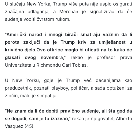
U slučaju New Yorka, Trump više puta nije uspio osigurati
značajna odlaganja, a Merchan je signalizirao da će
suđenje voditi čvrstom rukom.
“Američki narod i mnogi birači smatraju važnim da li
porota zaključi da je Trump kriv za umiješanost u
krivično djelo.Ovo otkriće moglo bi uticati na to kako će
glasati ovog novembra,”
rekao je profesor prava
Univerziteta u Richmondu Carl Tobias.
U New Yorku, gdje je Trump već decenijama kao
preduzetnik, poznati playboy, političar, a sada optuženi za
zločin, malo je simpatija.
“Ne znam da li će dobiti pravično suđenje, ali šta god da
se dogodi, sam je to izazvao,”
rekao je njegovatelj Alberto
Vasquez (45).