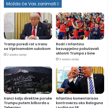
Možda će Vas zanimati i:
Tramp poredi rat u Iranu
Rodri i Infantino
sa Vijetnamskim sukobom
bezuspješno pokušavali
ukloniti Trumpa s bine
2 weeks ranije
3 weeks ranije
Iranci šalju direktne poruke
Infantino komentarisao
Trumpu putem bilborda u
kontroverzu oko Baloguna
Teheranu
i sudija na SP