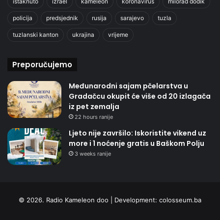
istaknuto
izrael
kameleon
koronavirus
milorad dodik
policija
predsjednik
rusija
sarajevo
tuzla
tuzlanski kanton
ukrajina
vrijeme
Preporučujemo
Međunarodni sajam pčelarstva u
Gradačcu okupit će više od 20 izlagača
iz pet zemalja
22 hours ranije
Ljeto nije završilo: Iskoristite vikend uz
more i 1 noćenje gratis u Baškom Polju
3 weeks ranije
© 2026. Radio Kameleon doo | Development:
colosseum.ba