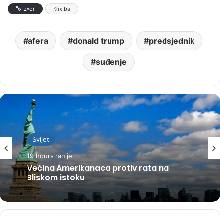
Izvor
Klix.ba
afera
donald trump
predsjednik
suđenje
Svijet
19 hours ranije
Većina Amerikanaca protiv rata na
Bliskom istoku