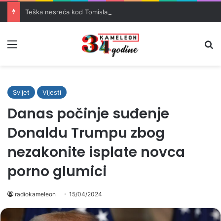
Teška nesreća kod Tomislavgrada: Četiri osobe teško povrijeđene
Meni
Pr
Svijet
Vijesti
Danas počinje suđenje
Donaldu Trumpu zbog
nezakonite isplate novca
porno glumici
radiokameleon
15/04/2024