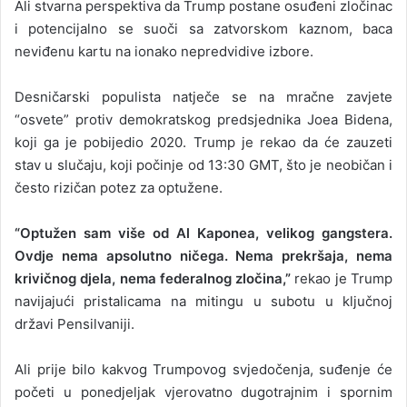
Ali stvarna perspektiva da Trump postane osuđeni zločinac
i potencijalno se suoči sa zatvorskom kaznom, baca
neviđenu kartu na ionako nepredvidive izbore.
Desničarski populista natječe se na mračne zavjete
“osvete” protiv demokratskog predsjednika Joea Bidena,
koji ga je pobijedio 2020. Trump je rekao da će zauzeti
stav u slučaju, koji počinje od 13:30 GMT, što je neobičan i
često rizičan potez za optužene.
“Optužen sam više od Al Kaponea, velikog gangstera.
Ovdje nema apsolutno ničega. Nema prekršaja, nema
krivičnog djela, nema federalnog zločina,”
rekao je Trump
navijajući pristalicama na mitingu u subotu u ključnoj
državi Pensilvaniji.
Ali prije bilo kakvog Trumpovog svjedočenja, suđenje će
početi u ponedjeljak vjerovatno dugotrajnim i spornim