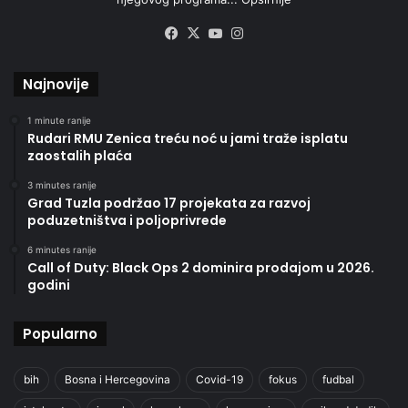
Facebook
X
YouTube
Instagram
Najnovije
1 minute ranije
Rudari RMU Zenica treću noć u jami traže isplatu
zaostalih plaća
3 minutes ranije
Grad Tuzla podržao 17 projekata za razvoj
poduzetništva i poljoprivrede
6 minutes ranije
Call of Duty: Black Ops 2 dominira prodajom u 2026.
godini
Popularno
bih
Bosna i Hercegovina
Covid-19
fokus
fudbal