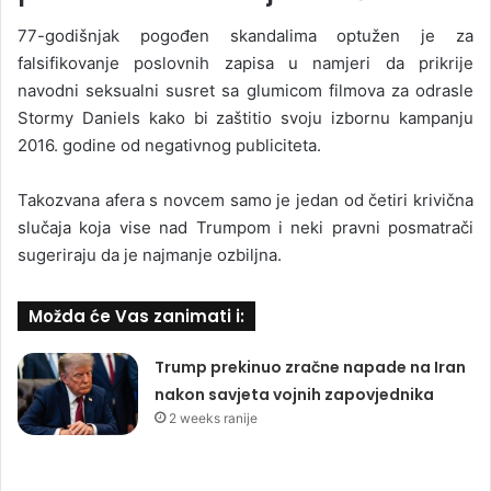
77-godišnjak pogođen skandalima optužen je za
falsifikovanje poslovnih zapisa u namjeri da prikrije
navodni seksualni susret sa glumicom filmova za odrasle
Stormy Daniels kako bi zaštitio svoju izbornu kampanju
2016. godine od negativnog publiciteta.
Takozvana afera s novcem samo je jedan od četiri krivična
slučaja koja vise nad Trumpom i neki pravni posmatrači
sugeriraju da je najmanje ozbiljna.
Možda će Vas zanimati i:
Trump prekinuo zračne napade na Iran
nakon savjeta vojnih zapovjednika
2 weeks ranije