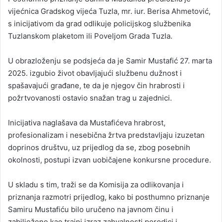
vijećnica Gradskog vijeća Tuzla, mr. iur. Berisa Ahmetović,
s inicijativom da grad odlikuje policijskog službenika
Tuzlanskom plaketom ili Poveljom Grada Tuzla.
U obrazloženju se podsjeća da je Samir Mustafić 27. marta
2025. izgubio život obavljajući službenu dužnost i
spašavajući građane, te da je njegov čin hrabrosti i
požrtvovanosti ostavio snažan trag u zajednici.
Inicijativa naglašava da Mustafićeva hrabrost,
profesionalizam i nesebična žrtva predstavljaju izuzetan
doprinos društvu, uz prijedlog da se, zbog posebnih
okolnosti, postupi izvan uobičajene konkursne procedure.
U skladu s tim, traži se da Komisija za odlikovanja i
priznanja razmotri prijedlog, kako bi posthumno priznanje
Samiru Mustafiću bilo uručeno na javnom činu i
zabilježeno kao trajni izraz zahvalnosti porodici i