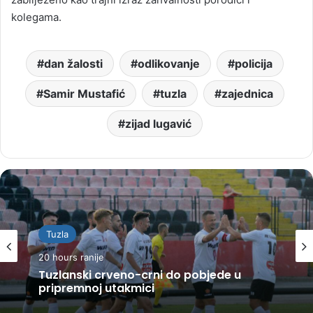
kolegama.
dan žalosti
odlikovanje
policija
Samir Mustafić
tuzla
zajednica
zijad lugavić
Tuzla
20 hours ranije
Tuzlanski crveno-crni do pobjede u
pripremnoj utakmici