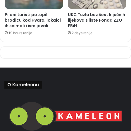
Pijani turisti potopili
UKC Tuzla bez šest ključnih
brodicu kod Hvara, lokalci
lijekova s liste Fonda ZZO
ih snimali i ismijavali
FBiH
19 hours ranije
2 days ranije
O Kameleonu