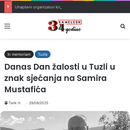
Uhapšeni organizatori krijumčarenja migranata preko BiH i Balkana
Meni
Pr
In memoriam
Tuzla
Danas Dan žalosti u Tuzli u
znak sjećanja na Samira
Mustafića
Tarik H.
29/08/2025