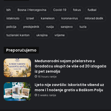
bih
Bosna i Hercegovina
Covid-19
fokus
fudbal
istaknuto
izrael
kameleon
koronavirus
milorad dodik
policija
predsjednik
rusija
sarajevo
tuzla
tuzlanski kanton
ukrajina
vrijeme
Preporučujemo
Međunarodni sajam pčelarstva u
Gradačcu okupit će više od 20 izlagača
iz pet zemalja
16 hours ranije
Ljeto nije završilo: Iskoristite vikend uz
more i 1 noćenje gratis u Baškom Polju
3 weeks ranije