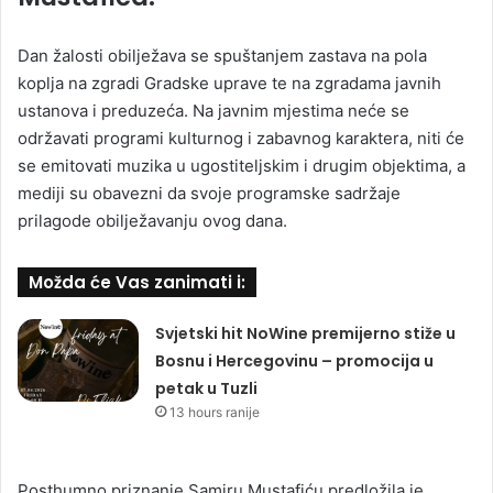
Dan žalosti obilježava se spuštanjem zastava na pola
koplja na zgradi Gradske uprave te na zgradama javnih
ustanova i preduzeća. Na javnim mjestima neće se
održavati programi kulturnog i zabavnog karaktera, niti će
se emitovati muzika u ugostiteljskim i drugim objektima, a
mediji su obavezni da svoje programske sadržaje
prilagode obilježavanju ovog dana.
Možda će Vas zanimati i:
Svjetski hit NoWine premijerno stiže u
Bosnu i Hercegovinu – promocija u
petak u Tuzli
13 hours ranije
Posthumno priznanje Samiru Mustafiću predložila je