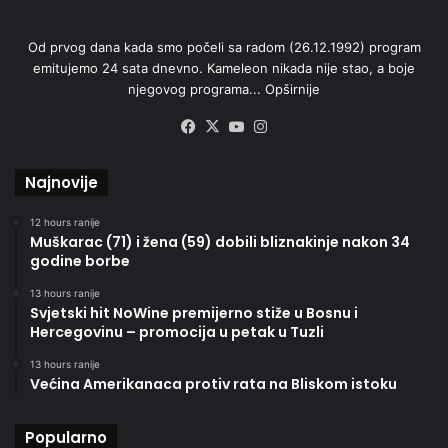
Od prvog dana kada smo počeli sa radom (26.12.1992) program
emitujemo 24 sata dnevno. Kameleon nikada nije stao, a boje
njegovog programa...
Opširnije
Facebook
X
YouTube
Instagram
Najnovije
12 hours ranije
Muškarac (71) i žena (59) dobili bliznakinje nakon 34
godine borbe
13 hours ranije
Svjetski hit NoWine premijerno stiže u Bosnu i
Hercegovinu – promocija u petak u Tuzli
13 hours ranije
Većina Amerikanaca protiv rata na Bliskom istoku
Popularno