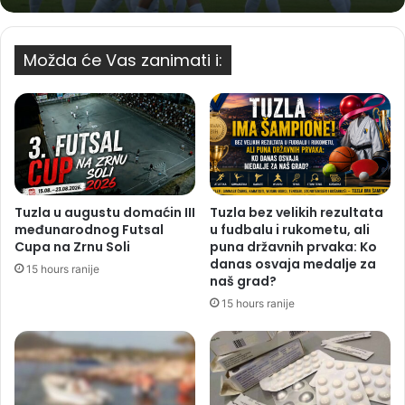
Možda će Vas zanimati i:
Tuzla u augustu domaćin III
Tuzla bez velikih rezultata
međunarodnog Futsal
u fudbalu i rukometu, ali
Cupa na Zrnu Soli
puna državnih prvaka: Ko
danas osvaja medalje za
15 hours ranije
naš grad?
15 hours ranije