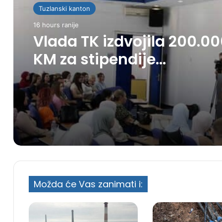
Tuzlanski kanton
16 hours ranije
Vlada TK izdvojila 200.0
KM za stipendije
povratnicima
Možda će Vas zanimati i: