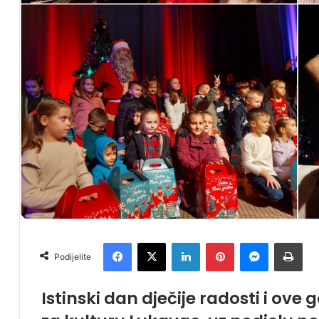
Facebook
X
LinkedIn
Pinterest
Messenger
Print
Podijelite
Istinski dan dječije radosti i ove