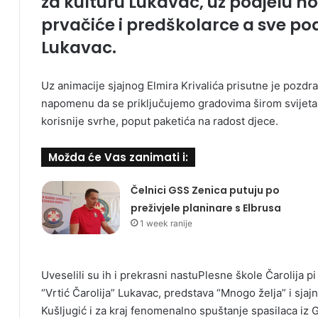
za kulturu Lukavac, uz podjelu n
prvačiće i predškolarce a sve po
Lukavac.
Uz animacije sjajnog Elmira Krivalića prisutne je pozdra
napomenu da se priključujemo gradovima širom svijeta 
korisnije svrhe, poput paketića na radost djece.
Možda će Vas zanimati i:
Čelnici GSS Zenica putuju po
preživjele planinare s Elbrusa
1 week ranije
Uveselili su ih i prekrasni nastuPlesne škole Čarolija p
“Vrtić Čarolija” Lukavac, predstava “Mnogo želja” i sjaj
Kušljugić i za kraj fenomenalno spuštanje spasilaca iz