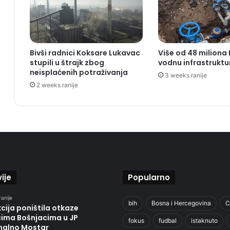
Bivši radnici Koksare Lukavac
Više od 48 miliona
stupili u štrajk zbog
vodnu infrastruktu
neisplaćenih potraživanja
3 weeks ranije
2 weeks ranije
ije
Popularno
ranije
bih
Bosna i Hercegovina
C
cija poništila otkaze
cima Bošnjacima u JP
fokus
fudbal
istaknuto
alno Mostar