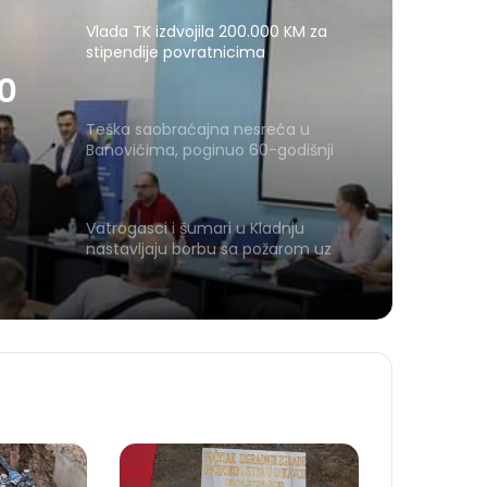
Vlada TK izdvojila 200.000 KM za
stipendije povratnicima
00
Teška saobraćajna nesreća u
Banovićima, poginuo 60-godišnji
vozač
Vatrogasci i šumari u Kladnju
nastavljaju borbu sa požarom uz
pomoć mehanizacije