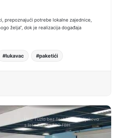
ci, prepoznajući potrebe lokalne zajednice,
go želja“, dok je realizacija događaja
lukavac
paketići
UKC Tuzla bez šest ključnih lijekova
s liste Fonda ZZO FBiH