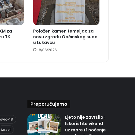
 KM za
Položen kamen temeljac za
ru TK
novu zgradu Općinskog suda
u Lukavcu
18/06/2026
Preporučujemo
Ljeto nije završilo:
ovid-19
Iskoristite vikend
uz more i 1 noćenje
izrael