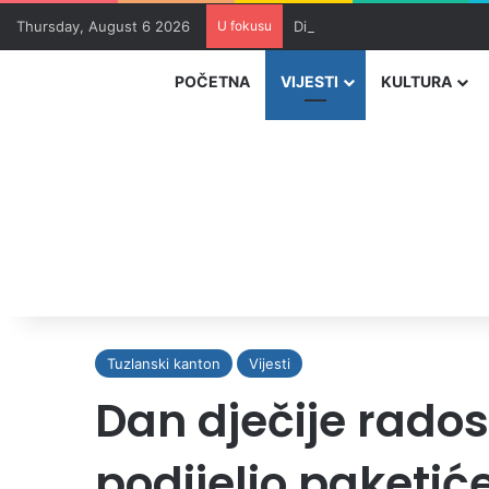
Thursday, August 6 2026
U fokusu
Dio zeničkih rudara u jami z
POČETNA
VIJESTI
KULTURA
Tuzlanski kanton
Vijesti
Dan dječije rado
podijelio paketić