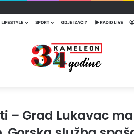
bog neisplaćenih plata i problema sa zdravstvenim knjižicama
LIFESTYLE
SPORT
GDJE IZAĆI?
RADIO LIVE
sti – Grad Lukavac m
e, Gorska služba spaš