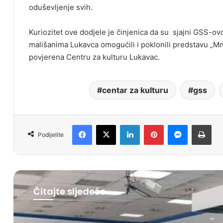
oduševljenje svih.
Kuriozitet ove dodjele je činjenica da su sjajni GSS-ov
mališanima Lukavca omogućili i poklonili predstavu „Mno
povjerena Centru za kulturu Lukavac.
centar za kulturu
gss
Facebook
X
LinkedIn
Pinterest
Messenger
Print
Podijelite
Čitajte sljedeće