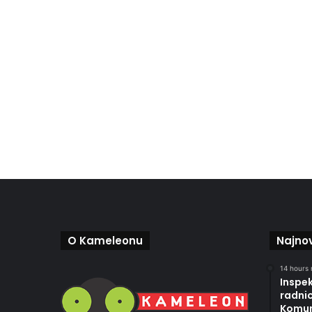
O Kameleonu
Najnov
14 hours 
Inspek
radni
Komun