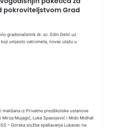
ovogodišnjih paketića za
d pokroviteljstvom Grad
vio gradonačelnik dr. sc. Edin Delić uz
koji umjesto vatrometa, novac ulažu u
i i mališana iz Privatne predškolske ustanove
ni Mirza Mujagić, Luka Spasojević i Mido Midhat
 GSS – Gorska služba spašavanja Lukavac na