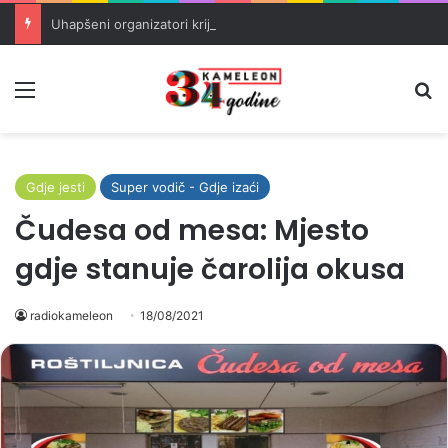
Uhapšeni organizatori krijumčarenja migranata preko BiH i Balkana
Meni
Pr
Gdje jesti
Super vodič - Gdje izaći
Čudesa od mesa: Mjesto
gdje stanuje čarolija okusa
radiokameleon
18/08/2021