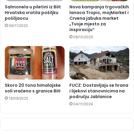
Salmonela u piletini iz BiH:
Nova kampanja trgovačkih
Hrvatska vratila pošiljku
lanaca Tropic, mojMarket i
pošiljaocu
Crvena jabuka market
„Tvoje mjesto za
06/11/2025
inspiraciju“
08/10/2025
Skoro 20 tona himalajske
FUCZ: Dostavljaju se hrana
soli vraćeno s granice BiH
i lijekovi stanovnicima na
području Jablanice
16/09/2025
04/11/2024