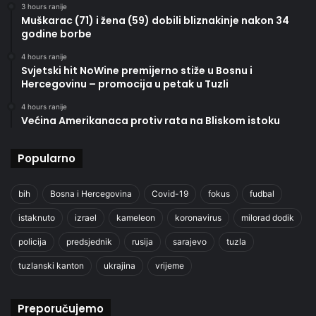
3 hours ranije
Muškarac (71) i žena (59) dobili bliznakinje nakon 34
godine borbe
4 hours ranije
Svjetski hit NoWine premijerno stiže u Bosnu i
Hercegovinu – promocija u petak u Tuzli
4 hours ranije
Većina Amerikanaca protiv rata na Bliskom istoku
Popularno
bih
Bosna i Hercegovina
Covid-19
fokus
fudbal
istaknuto
izrael
kameleon
koronavirus
milorad dodik
policija
predsjednik
rusija
sarajevo
tuzla
tuzlanski kanton
ukrajina
vrijeme
Preporučujemo