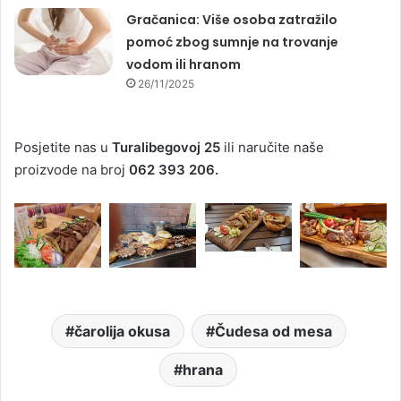
Gračanica: Više osoba zatražilo
pomoć zbog sumnje na trovanje
vodom ili hranom
26/11/2025
Posjetite nas u
Turalibegovoj 25
ili naručite naše
proizvode na broj
062 393 206.
čarolija okusa
Čudesa od mesa
hrana