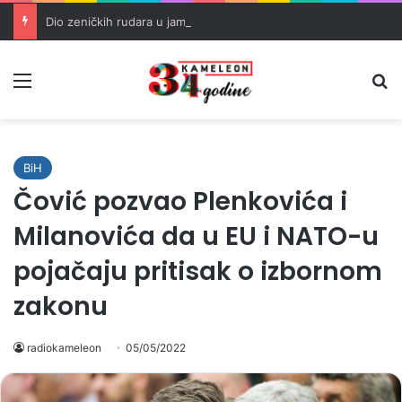
Dio zeničkih rudara u jami zbog neisplaćenih plata i problema sa zdravstvenim knjižicama
Meni
Pr
BiH
Čović pozvao Plenkovića i
Milanovića da u EU i NATO-u
pojačaju pritisak o izbornom
zakonu
radiokameleon
05/05/2022