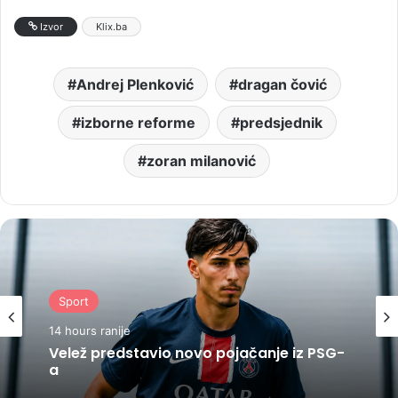
Izvor
Klix.ba
Andrej Plenković
dragan čović
izborne reforme
predsjednik
zoran milanović
Sport
14 hours ranije
Velež predstavio novo pojačanje iz PSG-
a