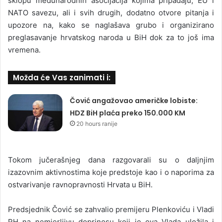
sklopu međunarodnih asocijacija kojima pripadaju, EU i
NATO savezu, ali i svih drugih, dodatno otvore pitanja i
upozore na, kako se naglašava grubo i organizirano
preglasavanje hrvatskog naroda u BiH dok za to još ima
vremena.
Možda će Vas zanimati i:
Čović angažovao američke lobiste:
HDZ BiH plaća preko 150.000 KM
20 hours ranije
Tokom jučerašnjeg dana razgovarali su o daljnjim
izazovnim aktivnostima koje predstoje kao i o naporima za
ostvarivanje ravnopravnosti Hrvata u BiH.
Predsjednik Čović se zahvalio premijeru Plenkoviću i Vladi
RH na nemjerljivu doprinosu koji je ova Vlada uložila i