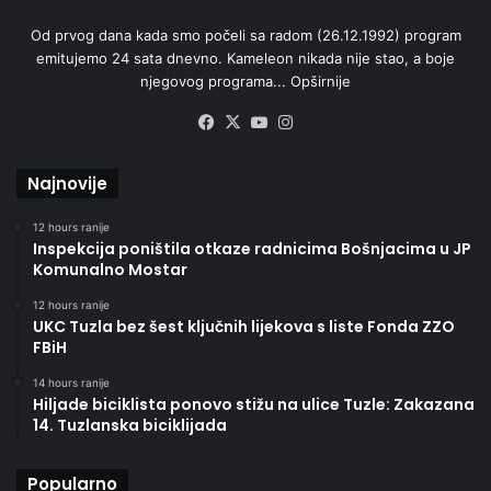
Od prvog dana kada smo počeli sa radom (26.12.1992) program
emitujemo 24 sata dnevno. Kameleon nikada nije stao, a boje
njegovog programa...
Opširnije
Facebook
X
YouTube
Instagram
Najnovije
12 hours ranije
Inspekcija poništila otkaze radnicima Bošnjacima u JP
Komunalno Mostar
12 hours ranije
UKC Tuzla bez šest ključnih lijekova s liste Fonda ZZO
FBiH
14 hours ranije
Hiljade biciklista ponovo stižu na ulice Tuzle: Zakazana
14. Tuzlanska biciklijada
Popularno