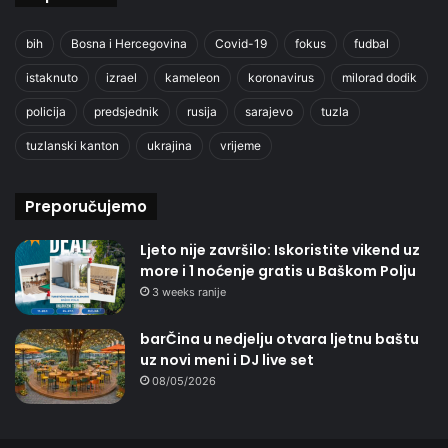
bih
Bosna i Hercegovina
Covid-19
fokus
fudbal
istaknuto
izrael
kameleon
koronavirus
milorad dodik
policija
predsjednik
rusija
sarajevo
tuzla
tuzlanski kanton
ukrajina
vrijeme
Preporučujemo
Ljeto nije završilo: Iskoristite vikend uz
more i 1 noćenje gratis u Baškom Polju
3 weeks ranije
barČina u nedjelju otvara ljetnu baštu
uz novi meni i DJ live set
08/05/2026