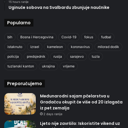
15 hours ranije
Uginuće sobova na Svalbardu zbunjuje naučnike
Popularno
bih
Bosna i Hercegovina
Covid-19
fokus
fudbal
istaknuto
izrael
kameleon
koronavirus
milorad dodik
policija
predsjednik
rusija
sarajevo
tuzla
tuzlanski kanton
ukrajina
vrijeme
Preporučujemo
Međunarodni sajam pčelarstva u
Gradačcu okupit će više od 20 izlagača
iz pet zemalja
2 days ranije
Ljeto nije završilo: Iskoristite vikend uz