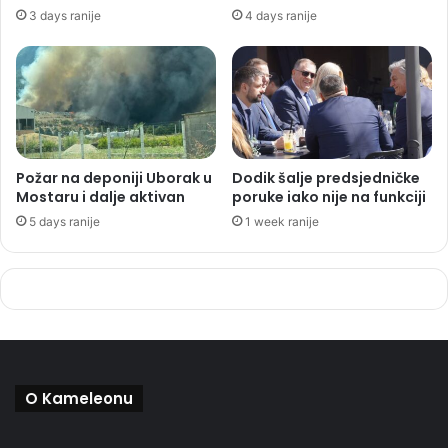
3 days ranije
4 days ranije
Požar na deponiji Uborak u
Dodik šalje predsjedničke
Mostaru i dalje aktivan
poruke iako nije na funkciji
5 days ranije
1 week ranije
O Kameleonu