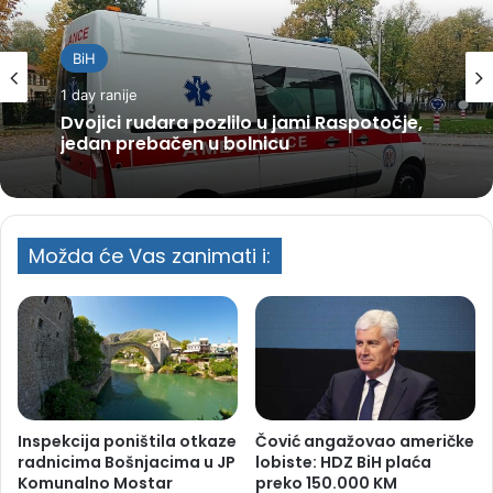
BiH
1 day ranije
Dvojici rudara pozlilo u jami Raspotočje,
jedan prebačen u bolnicu
Možda će Vas zanimati i:
Inspekcija poništila otkaze
Čović angažovao američke
radnicima Bošnjacima u JP
lobiste: HDZ BiH plaća
Komunalno Mostar
preko 150.000 KM