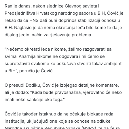
Ranije danas, nakon sjednice Glavnog savjeta i
Predsjedništva Hrvatskog narodnog sabora u BiH, Čović je
rekao da će HNS dati puni doprinos stabilizaciji odnosa u
BiH. Naglasio je da nema okretanja leđa bilo kome te da je
dijalog jedini način za rješavanje problema.
“Nećemo okretati leđa nikome, želimo razgovarati sa
svima. Anarhija nikome ne odgovara i mi ćemo se
suprotstaviti svakome ko pokušava stvoriti takav ambijent
u BiH”, poručio je Čović.
O presudi Dodiku, Čović je izbjegao detaljne komentare,
ali je dodao: “Kada bude pravosnažna, vjerovatno će neko
imati neke sankcije oko toga.”
Čović je također istaknuo da ne očekuje blokade rada
institucija, uključujući one koje se odnose na odluke
Narodne skupštine Republike Srpske (NSRS), te da će svi