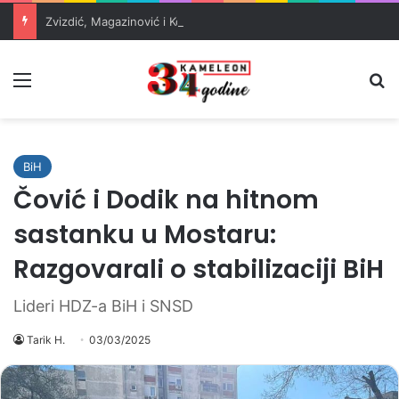
Zvizdić, Magazinović i Kojović traže poseban status za Memorijalni centar Srebrenica
Meni
Pr
BiH
Čović i Dodik na hitnom
sastanku u Mostaru:
Razgovarali o stabilizaciji BiH
Lideri HDZ-a BiH i SNSD
Tarik H.
03/03/2025