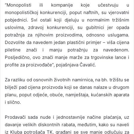
“Monopolisti ili kompanije koje učestvuju u
monopolističkoj konkurenciji, poput naftnih, su vjerovatni
pobjednici. Svi ostali koji djeluju u normalnim tržišnim
uslovima, zdravoj konkurenciji, su gubitnici jer opada
potražnja za njihovim proizvodima, odnosno uslugama.
Dozvolite da navedem jedan plastični primjer – viša cijena
piletine znači i manju potražnju za navedenom.
Posljedično, ovo znači manje marže za trgovinske lance i
profite za proizvođače”, pojašnjava Čavalić.
Za razliku od osnovnih životnih namirnica, na bh. tržištu se
bilježi pad cijena proizvoda koji se danas nalaze u drugom
planu, poput odjeće, obuće, namještaja, kućanskih aparata
i slično.
Prodavači sada nude i jednostavnije načine plaćanja, uz
davanje velikih diskontnih rabata, međutim, kako su naveli
iz Kluba potrošača TK, građani se sve manje odlučuju za