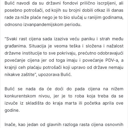
Bulić navodi da su državni fondovi prilično iscrpljeni, ali
posebno potrošači, od kojih su brojni dobili otkaz ili danas
rade za niže plaće nego je to bio slučaj u ranijim godinama,
odnosno izvanpandemijskom periodu.
“Svaki rast cijena sada izaziva veću paniku i strah među
građanima. Situacija je veoma teška i složena i nažalost
državne institucije to sve pokrivaju, prećutno odobravajući
povećanje cijena jer od toga imaju i povećanje PDV-a, a
krajnji ceh plaćaju potrošači koji upravo od države nemaju
nikakve zaštite”, upozorava Bulić.
Bulić se nada da će doći do pada cijena na nižem
konkurentskom nivou, jer je to roba koja treba da se
izvuče iz skladišta do kraja marta ili početka aprila ove
godine.
Inače, kao jedan od glavnih razloga rasta cijena osnovnih