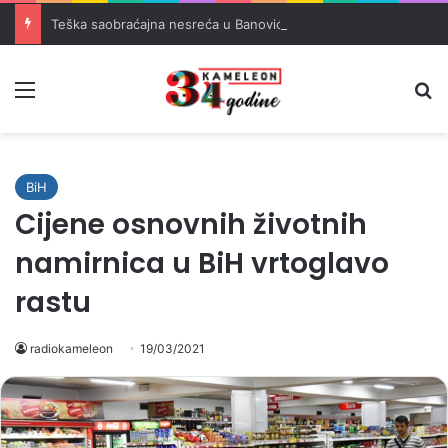
Teška saobraćajna nesreća u Banovićima, poginuo 60-godišnji vozač
Meni
Pr
BiH
Cijene osnovnih životnih
namirnica u BiH vrtoglavo
rastu
radiokameleon
19/03/2021