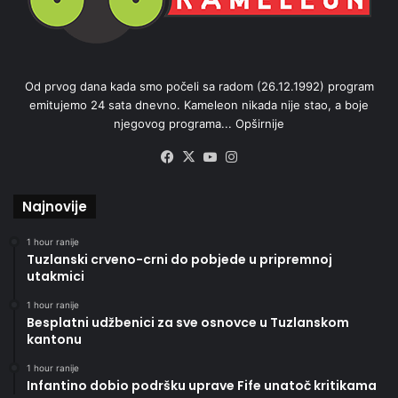
Od prvog dana kada smo počeli sa radom (26.12.1992) program
emitujemo 24 sata dnevno. Kameleon nikada nije stao, a boje
njegovog programa...
Opširnije
Facebook
X
YouTube
Instagram
Najnovije
1 hour ranije
Tuzlanski crveno-crni do pobjede u pripremnoj
utakmici
1 hour ranije
Besplatni udžbenici za sve osnovce u Tuzlanskom
kantonu
1 hour ranije
Infantino dobio podršku uprave Fife unatoč kritikama