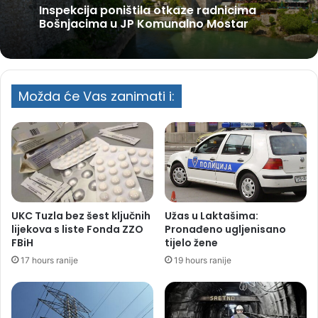
Inspekcija poništila otkaze radnicima
Bošnjacima u JP Komunalno Mostar
Možda će Vas zanimati i:
UKC Tuzla bez šest ključnih
Užas u Laktašima:
lijekova s liste Fonda ZZO
Pronađeno ugljenisano
FBiH
tijelo žene
17 hours ranije
19 hours ranije