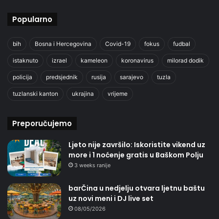
Popularno
bih
Bosna i Hercegovina
Covid-19
fokus
fudbal
istaknuto
izrael
kameleon
koronavirus
milorad dodik
policija
predsjednik
rusija
sarajevo
tuzla
tuzlanski kanton
ukrajina
vrijeme
Preporučujemo
Ljeto nije završilo: Iskoristite vikend uz
more i 1 noćenje gratis u Baškom Polju
3 weeks ranije
barČina u nedjelju otvara ljetnu baštu
uz novi meni i DJ live set
08/05/2026