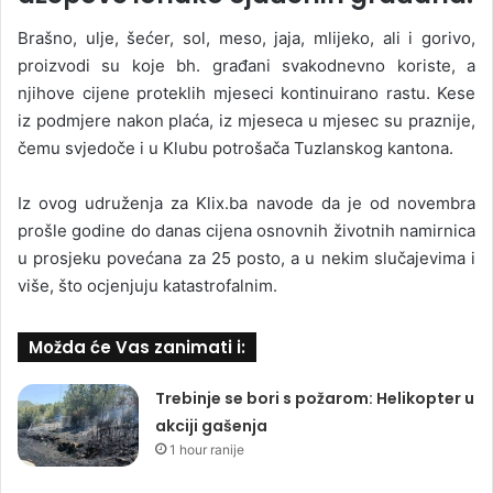
Brašno, ulje, šećer, sol, meso, jaja, mlijeko, ali i gorivo,
proizvodi su koje bh. građani svakodnevno koriste, a
njihove cijene proteklih mjeseci kontinuirano rastu. Kese
iz podmjere nakon plaća, iz mjeseca u mjesec su praznije,
čemu svjedoče i u Klubu potrošača Tuzlanskog kantona.
Iz ovog udruženja za Klix.ba navode da je od novembra
prošle godine do danas cijena osnovnih životnih namirnica
u prosjeku povećana za 25 posto, a u nekim slučajevima i
više, što ocjenjuju katastrofalnim.
Možda će Vas zanimati i:
Trebinje se bori s požarom: Helikopter u
akciji gašenja
1 hour ranije