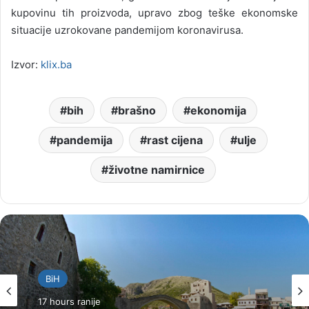
kupovinu tih proizvoda, upravo zbog teške ekonomske
situacije uzrokovane pandemijom koronavirusa.
Izvor:
klix.ba
bih
brašno
ekonomija
pandemija
rast cijena
ulje
životne namirnice
BiH
17 hours ranije