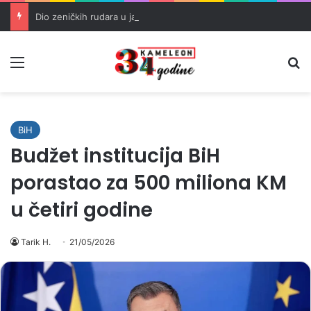
Dio zeničkih rudara u jami zbog neisplaćenih plata i problema sa zdravstvenim knjižicama
Meni
Pr
BiH
Budžet institucija BiH
porastao za 500 miliona KM
u četiri godine
Tarik H.
21/05/2026