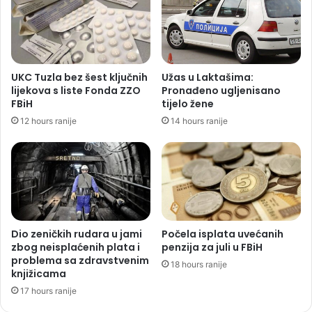
UKC Tuzla bez šest ključnih
Užas u Laktašima:
lijekova s liste Fonda ZZO
Pronađeno ugljenisano
FBiH
tijelo žene
12 hours ranije
14 hours ranije
Dio zeničkih rudara u jami
Počela isplata uvećanih
zbog neisplaćenih plata i
penzija za juli u FBiH
problema sa zdravstvenim
18 hours ranije
knjižicama
17 hours ranije