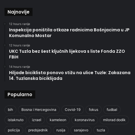
Najnovije
12 hours ranije
Inspekcija poništila otkaze radnicima Bošnjacima u JP
Komunalno Mostar
12 hours ranije
UKC Tuzla bez šest ključnih lijekova s liste Fonda ZZO
FBiH
14 hours ranije
Hiljade biciklista ponovo stižu na ulice Tuzle: Zakazana
14. Tuzlanska biciklijada
Popularno
bih
Bosna i Hercegovina
Covid-19
fokus
fudbal
istaknuto
izrael
kameleon
koronavirus
milorad dodik
policija
predsjednik
rusija
sarajevo
tuzla