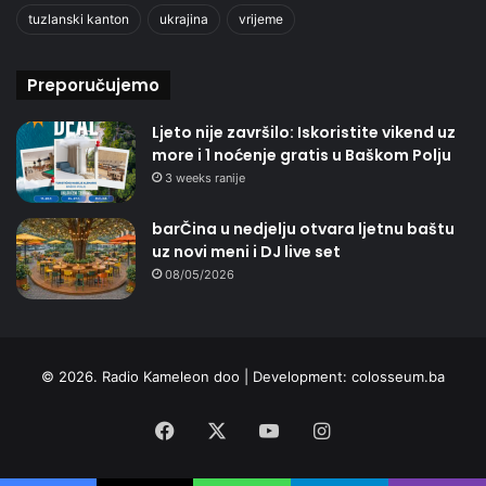
tuzlanski kanton
ukrajina
vrijeme
Preporučujemo
Ljeto nije završilo: Iskoristite vikend uz
more i 1 noćenje gratis u Baškom Polju
3 weeks ranije
barČina u nedjelju otvara ljetnu baštu
uz novi meni i DJ live set
08/05/2026
© 2026. Radio Kameleon doo | Development:
colosseum.ba
Facebook
X
YouTube
Instagram