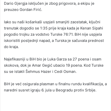
Dario Gjergja isključen je zbog prigovora, a ekipu je
preuzeo Gordan Firić.
Iako su naši košarkaši uspjeli smanjiti zaostatak, ključni
trenutak dogodio se 1:35 prije kraja kada je Kenan Sipahi
pogodio trojku za vodstvo Turske 76:71. BiH nije uspjela
iskoristiti posljednji napad, a Turska je sačuvala prednost
do kraja.
Najefikasniji u BiH bio je Luka Garza sa 27 poena i osam
skokova, dok je Amar Gegić ubacio 19 poena. Kod Turske
su se istakli Šehmus Hazer i Cedi Osman.
BiH je već osigurala plasman u finalnu rundu kvalifikacija, a
naredni susret igraju 6. jula u Beogradu protiv Srbije.