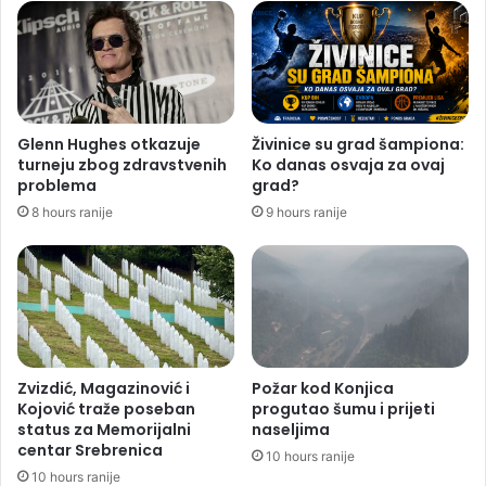
Glenn Hughes otkazuje
Živinice su grad šampiona:
turneju zbog zdravstvenih
Ko danas osvaja za ovaj
problema
grad?
8 hours ranije
9 hours ranije
Zvizdić, Magazinović i
Požar kod Konjica
Kojović traže poseban
progutao šumu i prijeti
status za Memorijalni
naseljima
centar Srebrenica
10 hours ranije
10 hours ranije