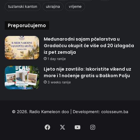
tuzlanski kanton
ukrajina
vrijeme
Preporučujemo
Međunarodni sajam pčelarstva u
Gradačcu okupit će više od 20 izlagača
iz pet zemalja
1 day ranije
Ljeto nije završilo: Iskoristite vikend uz
more i 1 noćenje gratis u Baškom Polju
3 weeks ranije
© 2026. Radio Kameleon doo | Development:
colosseum.ba
Facebook
X
YouTube
Instagram