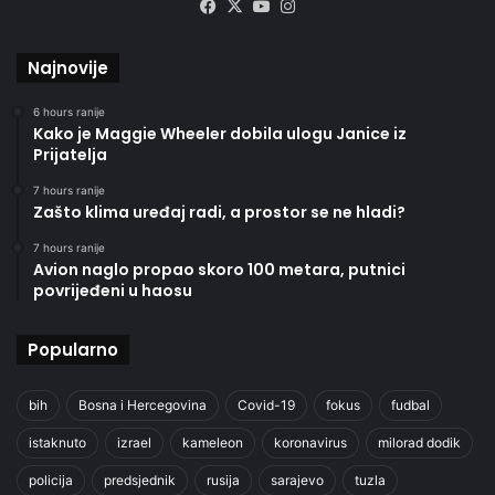
Facebook
X
YouTube
Instagram
Najnovije
6 hours ranije
Kako je Maggie Wheeler dobila ulogu Janice iz
Prijatelja
7 hours ranije
Zašto klima uređaj radi, a prostor se ne hladi?
7 hours ranije
Avion naglo propao skoro 100 metara, putnici
povrijeđeni u haosu
Popularno
bih
Bosna i Hercegovina
Covid-19
fokus
fudbal
istaknuto
izrael
kameleon
koronavirus
milorad dodik
policija
predsjednik
rusija
sarajevo
tuzla