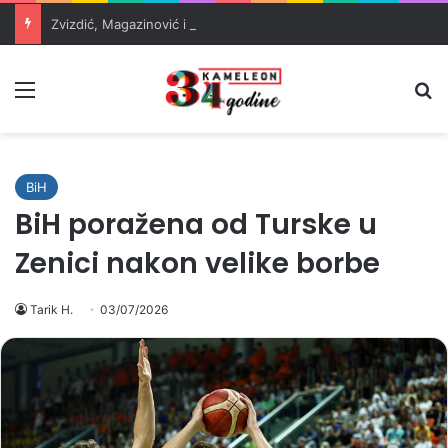
Zvizdić, Magazinović i Kojović traže poseban status za Memorijalni centar Srebrenica
Meni
Pr
BiH
BiH poražena od Turske u
Zenici nakon velike borbe
Tarik H.
03/07/2026