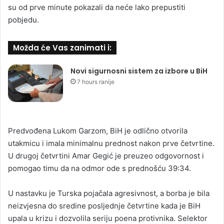
su od prve minute pokazali da neće lako prepustiti
pobjedu.
Možda će Vas zanimati i:
Novi sigurnosni sistem za izbore u BiH
7 hours ranije
Predvođena Lukom Garzom, BiH je odlično otvorila
utakmicu i imala minimalnu prednost nakon prve četvrtine.
U drugoj četvrtini Amar Gegić je preuzeo odgovornost i
pomogao timu da na odmor ode s prednošću 39:34.
U nastavku je Turska pojačala agresivnost, a borba je bila
neizvjesna do sredine posljednje četvrtine kada je BiH
upala u krizu i dozvolila seriju poena protivnika. Selektor