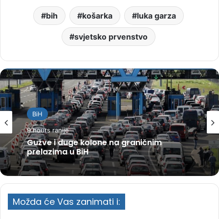
bih
košarka
luka garza
svjetsko prvenstvo
BiH
9 hours ranije
Gužve i duge kolone na graničnim
prelazima u BiH
Možda će Vas zanimati i: