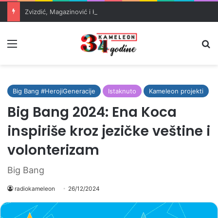
Zvizdić, Magazinović i Kojović traže poseban status za Memorijalni centar Srebrenica
Meni
Pr
Big Bang #HerojiGeneracije
Istaknuto
Kameleon projekti
Big Bang 2024: Ena Koca
inspiriše kroz jezičke veštine i
volonterizam
Big Bang
radiokameleon
26/12/2024