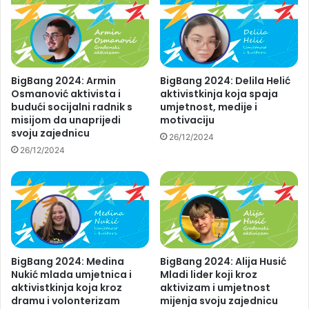
BigBang 2024: Armin
BigBang 2024: Delila Helić
Osmanović aktivista i
aktivistkinja koja spaja
budući socijalni radnik s
umjetnost, medije i
misijom da unaprijedi
motivaciju
svoju zajednicu
26/12/2024
26/12/2024
BigBang 2024: Medina
BigBang 2024: Alija Husić
Nukić mlada umjetnica i
Mladi lider koji kroz
aktivistkinja koja kroz
aktivizam i umjetnost
dramu i volonterizam
mijenja svoju zajednicu