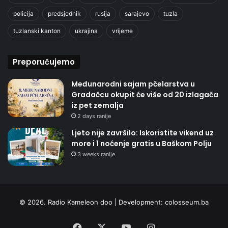
policija
predsjednik
rusija
sarajevo
tuzla
tuzlanski kanton
ukrajina
vrijeme
Preporučujemo
Međunarodni sajam pčelarstva u
Gradačcu okupit će više od 20 izlagača
iz pet zemalja
2 days ranije
Ljeto nije završilo: Iskoristite vikend uz
more i 1 noćenje gratis u Baškom Polju
3 weeks ranije
© 2026. Radio Kameleon doo | Development:
colosseum.ba
Facebook
X
YouTube
Instagram