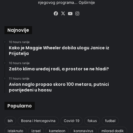
njegovog programa...
Opširnije
Facebook
X
YouTube
Instagram
Najnovije
10 hours ranije
Kako je Maggie Wheeler dobila ulogu Janice iz
Prijatelja
10 hours ranije
Zašto klima uređaj radi, a prostor se ne hladi?
11 hours ranije
Avion naglo propao skoro 100 metara, putnici
povrijeđeni u haosu
Popularno
bih
Bosna i Hercegovina
Covid-19
fokus
fudbal
istaknuto
izrael
kameleon
koronavirus
milorad dodik