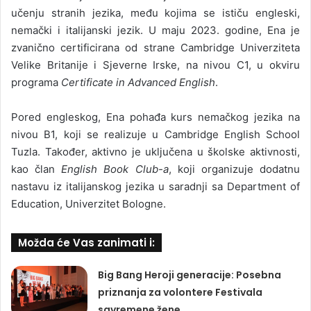
učenju stranih jezika, među kojima se ističu engleski,
nemački i italijanski jezik. U maju 2023. godine, Ena je
zvanično certificirana od strane Cambridge Univerziteta
Velike Britanije i Sjeverne Irske, na nivou C1, u okviru
programa
Certificate in Advanced English
.
Pored engleskog, Ena pohađa kurs nemačkog jezika na
nivou B1, koji se realizuje u Cambridge English School
Tuzla. Također, aktivno je uključena u školske aktivnosti,
kao član
English Book Club-a
, koji organizuje dodatnu
nastavu iz italijanskog jezika u saradnji sa Department of
Education, Univerzitet Bologne.
Možda će Vas zanimati i:
Big Bang Heroji generacije: Posebna
priznanja za volontere Festivala
savremene žene