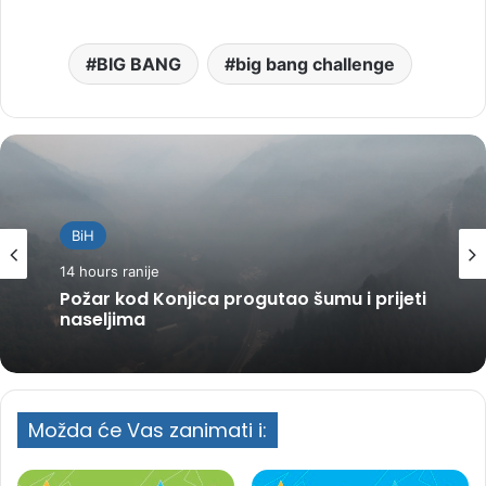
BIG BANG
big bang challenge
BiH
14 hours ranije
Požar kod Konjica progutao šumu i prijeti
naseljima
Možda će Vas zanimati i: